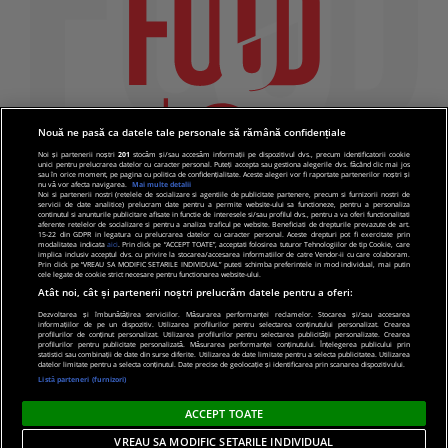
Nouă ne pasă ca datele tale personale să rămână confidențiale
Noi și partenerii noștri
201
stocăm și/sau accesăm informații pe dispozitivul dvs., precum identificatorii cookie
unici pentru prelucrarea datelor cu caracter personal. Puteți accepta sau gestiona alegerile dvs. făcând clic mai jos
sau în orice moment, pe pagina cu politica de confidențialitate. Aceste alegeri vor fi raportate partenerilor noștri și
nu vă vor afecta navigarea.
Mai multe detalii
Noi si partenerii nostri (retelele de socializare si agentiile de publicitate partenere, precum si furnizorii nostri de
servicii de date analitice) prelucram date pentru a permite website-ului sa functioneze, pentru a personaliza
continutul si anunturile publicitare afisate in functie de interesele si/sau profilul dvs., pentru a va oferi functionalitati
aferente retelelor de socializare si pentru a analiza traficul pe website. Beneficiati de drepturile prevazute de art.
15-22 din GDPR in legatura cu prelucrarea datelor cu caracter personal. Aceste drepturi pot fi exercitate prin
modalitatea indicata
aici
. Prin click pe “ACCEPT TOATE”, acceptati folosirea tuturor Tehnologiilor de tip Cookie, care
implica inclusiv acceptul dvs. cu privire la stocarea/accesarea informatiilor de catre Vendor-ii cu care colaboram.
Prin click pe “VREAU SA MODIFIC SETARILE INDIVIDUAL” puteti schimba preferintele in mod individual, mai putin
cele legate de cookie strict necesare pentru functionarea website-ului.
Atât noi, cât și partenerii noștri prelucrăm datele pentru a oferi:
Dezvoltarea și îmbunătățirea serviciilor. Măsurarea performanței reclamelor. Stocarea și/sau accesarea
informațiilor de pe un dispozitiv. Utilizarea profilurilor pentru selectarea conținutului personalizat. Crearea
© 2019 PRO TV S.R.L |
Politica de Cookie
|
Politica
profilurilor de conținut personalizat. Utilizarea profilurilor pentru selectarea publicității personalizate. Crearea
profilurilor pentru publicitate personalizată. Măsurarea performanței conținutului. Înțelegerea publicului prin
de confidentialitate
statistici sau combinații de date din surse diferite. Utilizarea de date limitate pentru a selecta publicitatea. Utilizarea
datelor limitate pentru a selecta conținutul. Date precise de geolocație și identificarea prin scanarea dispozitivului.
Listă parteneri (furnizori)
ACCEPT TOATE
VREAU SA MODIFIC SETARILE INDIVIDUAL