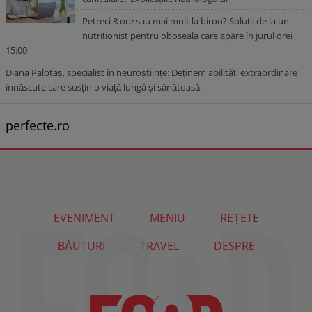
Petreci 8 ore sau mai mult la birou? Soluții de la un
nutriționist pentru oboseala care apare în jurul orei
15:00
Diana Palotaș, specialist în neuroștiințe: Deținem abilități extraordinare
înnăscute care susțin o viață lungă și sănătoasă
perfecte.ro
EVENIMENT
MENIU
REȚETE
BĂUTURI
TRAVEL
DESPRE