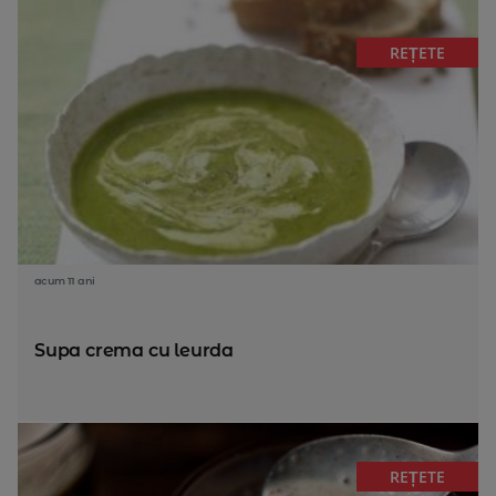
REȚETE
acum 11 ani
Supa crema cu leurda
REȚETE