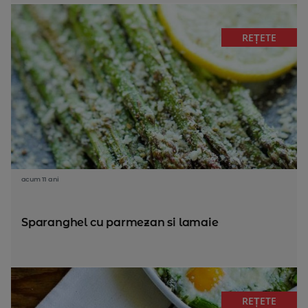
REȚETE
acum 11 ani
Sparanghel cu parmezan si lamaie
REȚETE