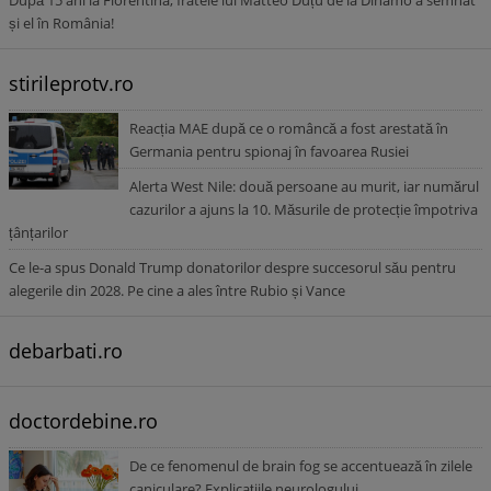
După 15 ani la Fiorentina, fratele lui Matteo Duțu de la Dinamo a semnat
și el în România!
stirileprotv.ro
Reacția MAE după ce o româncă a fost arestată în
Germania pentru spionaj în favoarea Rusiei
Alerta West Nile: două persoane au murit, iar numărul
cazurilor a ajuns la 10. Măsurile de protecție împotriva
țânțarilor
Ce le-a spus Donald Trump donatorilor despre succesorul său pentru
alegerile din 2028. Pe cine a ales între Rubio și Vance
debarbati.ro
doctordebine.ro
De ce fenomenul de brain fog se accentuează în zilele
caniculare? Explicațiile neurologului