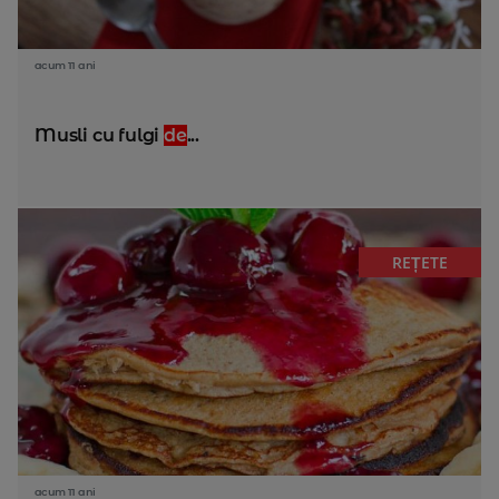
acum 11 ani
Musli cu fulgi
de
...
REȚETE
acum 11 ani