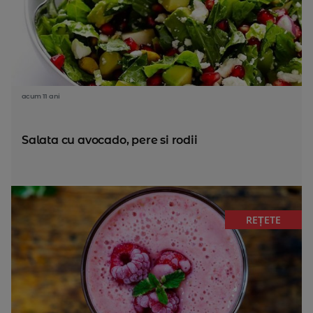
acum 11 ani
Salata cu avocado, pere si rodii
REȚETE