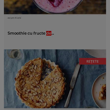
acum 11 ani
Smoothie cu fructe
de
...
REȚETE