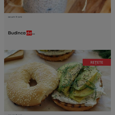
acum 11 ani
Budinca
de
...
REȚETE