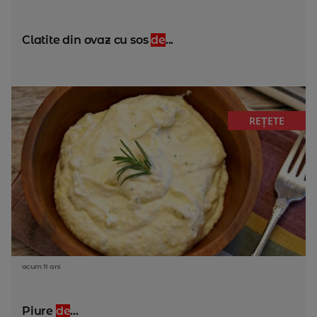
Clatite din ovaz cu sos
de
...
REȚETE
acum 11 ani
Piure
de
...