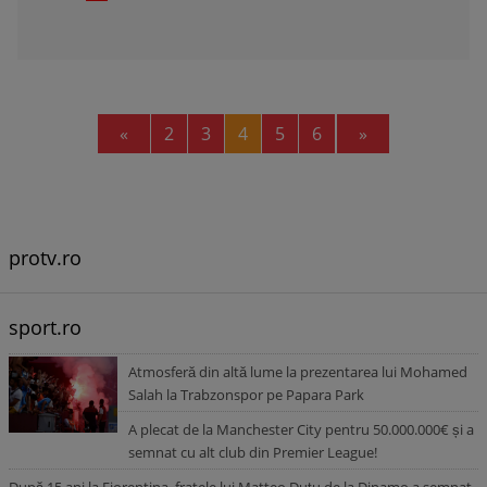
Previous
Next
«
2
3
4
5
6
»
protv.ro
sport.ro
Atmosferă din altă lume la prezentarea lui Mohamed
Salah la Trabzonspor pe Papara Park
A plecat de la Manchester City pentru 50.000.000€ și a
semnat cu alt club din Premier League!