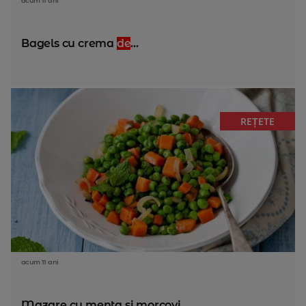
acum 11 ani
Bagels cu crema
de
...
REȚETE
acum 11 ani
Mazare cu menta si morcovi