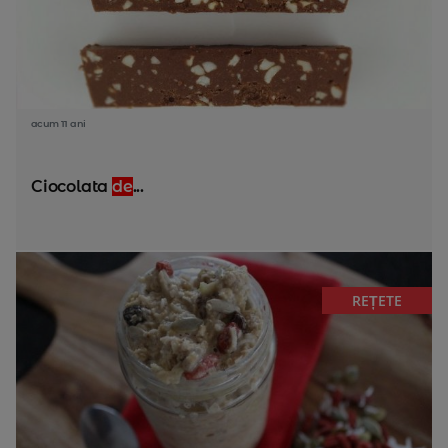
acum 11 ani
Ciocolata
de
...
REȚETE