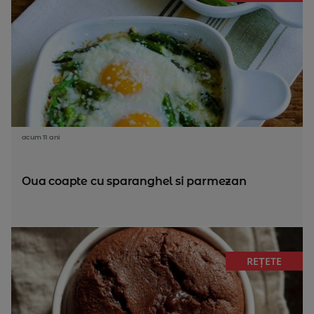
acum 11 ani
Oua coapte cu sparanghel si parmezan
REȚETE