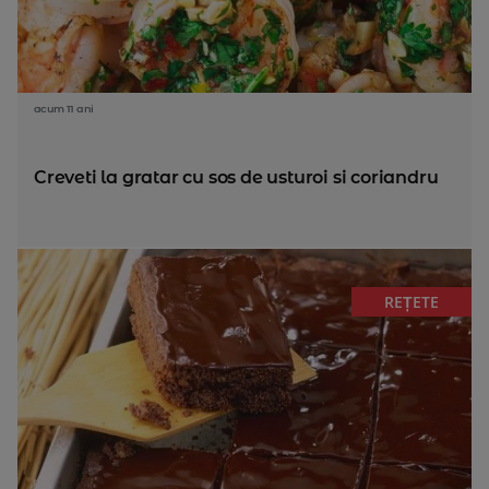
acum 11 ani
Creveti la gratar cu sos de usturoi si coriandru
REȚETE