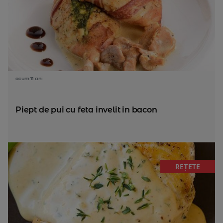
acum 11 ani
Piept de pui cu feta invelit in bacon
REȚETE