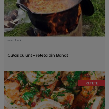
acum 11 ani
Gulas cu unt – reteta din Banat
REȚETE