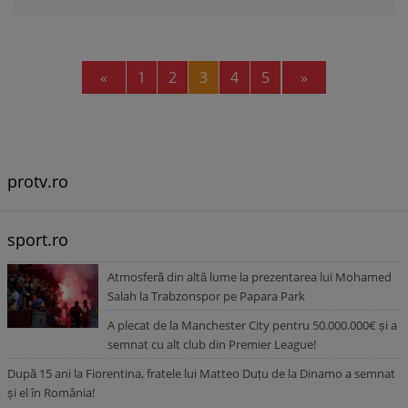
Previous
Next
«
1
2
3
4
5
»
protv.ro
sport.ro
Atmosferă din altă lume la prezentarea lui Mohamed
Salah la Trabzonspor pe Papara Park
A plecat de la Manchester City pentru 50.000.000€ și a
semnat cu alt club din Premier League!
După 15 ani la Fiorentina, fratele lui Matteo Duțu de la Dinamo a semnat
și el în România!