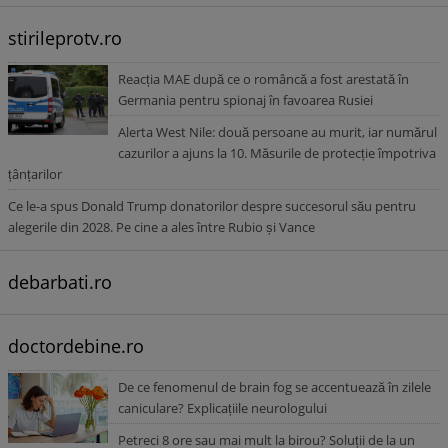
stirileprotv.ro
Reacția MAE după ce o româncă a fost arestată în
Germania pentru spionaj în favoarea Rusiei
Alerta West Nile: două persoane au murit, iar numărul
cazurilor a ajuns la 10. Măsurile de protecție împotriva
țânțarilor
Ce le-a spus Donald Trump donatorilor despre succesorul său pentru
alegerile din 2028. Pe cine a ales între Rubio și Vance
debarbati.ro
doctordebine.ro
De ce fenomenul de brain fog se accentuează în zilele
caniculare? Explicațiile neurologului
Petreci 8 ore sau mai mult la birou? Soluții de la un