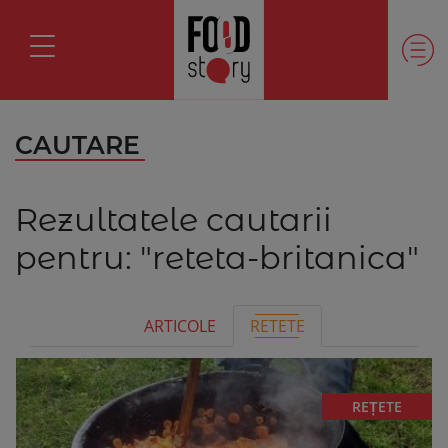
CAUTARE
Rezultatele cautarii
pentru:
"reteta-britanica"
ARTICOLE
RETETE
REȚETE