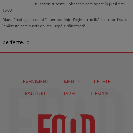
nutriționist pentru oboseala care apare în jurul orei
15:00
Diana Palotaș, specialist în neuroștiințe: Deținem abilități extraordinare
înnăscute care susțin o viață lungă și sănătoasă
perfecte.ro
EVENIMENT
MENIU
REȚETE
BĂUTURI
TRAVEL
DESPRE