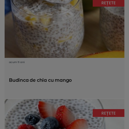
REȚETE
acum 11 ani
Budinca de chia cu mango
REȚETE