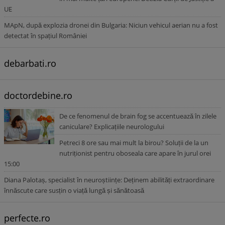
UE
MApN, după explozia dronei din Bulgaria: Niciun vehicul aerian nu a fost
detectat în spațiul României
debarbati.ro
doctordebine.ro
De ce fenomenul de brain fog se accentuează în zilele
caniculare? Explicațiile neurologului
Petreci 8 ore sau mai mult la birou? Soluții de la un
nutriționist pentru oboseala care apare în jurul orei
15:00
Diana Palotaș, specialist în neuroștiințe: Deținem abilități extraordinare
înnăscute care susțin o viață lungă și sănătoasă
perfecte.ro