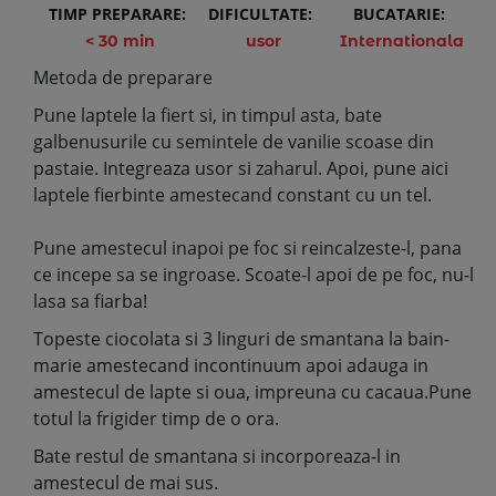
TIMP PREPARARE:
DIFICULTATE:
BUCATARIE:
< 30 min
usor
Internationala
Metoda de preparare
Pune laptele la fiert si, in timpul asta, bate
galbenusurile cu semintele de vanilie scoase din
pastaie. Integreaza usor si zaharul. Apoi, pune aici
laptele fierbinte amestecand constant cu un tel.
Pune amestecul inapoi pe foc si reincalzeste-l, pana
ce incepe sa se ingroase. Scoate-l apoi de pe foc, nu-l
lasa sa fiarba!
Topeste ciocolata si 3 linguri de smantana la bain-
marie amestecand incontinuum apoi adauga in
amestecul de lapte si oua, impreuna cu cacaua.Pune
totul la frigider timp de o ora.
Bate restul de smantana si incorporeaza-l in
amestecul de mai sus.