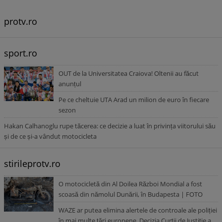
protv.ro
sport.ro
OUT de la Universitatea Craiova! Oltenii au făcut
anunțul
Pe ce cheltuie UTA Arad un milion de euro în fiecare
sezon
Hakan Calhanoglu rupe tăcerea: ce decizie a luat în privința viitorului său
și de ce și-a vândut motocicleta
stirileprotv.ro
O motocicletă din Al Doilea Război Mondial a fost
scoasă din nămolul Dunării, în Budapesta | FOTO
WAZE ar putea elimina alertele de controale ale poliției
în mai multe țări europene. Decizia Curții de Justiție a