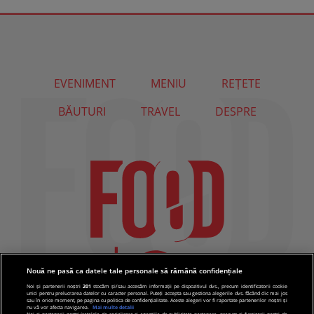
EVENIMENT
MENIU
REȚETE
BĂUTURI
TRAVEL
DESPRE
Nouă ne pasă ca datele tale personale să rămână confidențiale
Noi și partenerii noștri
201
stocăm și/sau accesăm informații pe dispozitivul dvs., precum identificatorii cookie
unici pentru prelucrarea datelor cu caracter personal. Puteți accepta sau gestiona alegerile dvs. făcând clic mai jos
sau în orice moment, pe pagina cu politica de confidențialitate. Aceste alegeri vor fi raportate partenerilor noștri și
nu vă vor afecta navigarea.
Mai multe detalii
Noi si partenerii nostri (retelele de socializare si agentiile de publicitate partenere, precum si furnizorii nostri de