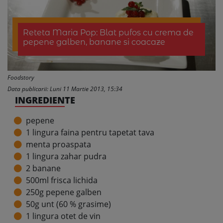
Reteta Maria Pop: Blat pufos cu crema de
pepene galben, banane si coacaze
Foodstory
Data publicarii: Luni 11 Martie 2013, 15:34
INGREDIENTE
pepene
1 lingura faina pentru tapetat tava
menta proaspata
1 lingura zahar pudra
2 banane
500ml frisca lichida
250g pepene galben
50g unt (60 % grasime)
1 lingura otet de vin