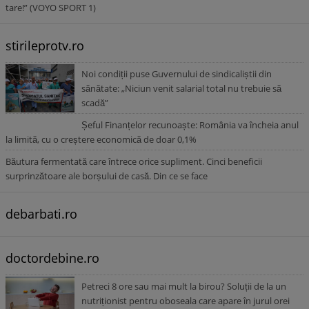
tare!” (VOYO SPORT 1)
stirileprotv.ro
Noi condiții puse Guvernului de sindicaliștii din
sănătate: „Niciun venit salarial total nu trebuie să
scadă”
Șeful Finanțelor recunoaște: România va încheia anul
la limită, cu o creștere economică de doar 0,1%
Băutura fermentată care întrece orice supliment. Cinci beneficii
surprinzătoare ale borșului de casă. Din ce se face
debarbati.ro
doctordebine.ro
Petreci 8 ore sau mai mult la birou? Soluții de la un
nutriționist pentru oboseala care apare în jurul orei