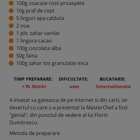
100g coacaze rosii proaspete
10g praf de copt
5 linguri apa calduta
2 oua
1 plic zahar vanilat
1 lingura cacao
100g ciocolata alba
50g faina
100g zahar tos granulatie mica
TIMP PREPARARE:
DIFICULTATE:
BUCATARIE:
< 1h 30min
usor
Internationala
A invatat sa gateasca de pe internet si din carti, iar
desertul cu care s-a prezentat la MasterChef a fost
"genial", din punctul de vedere al lui Florin
Dumitrescu.
Metoda de preparare