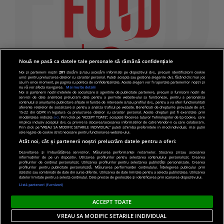
Nouă ne pasă ca datele tale personale să rămână confidențiale
Noi și partenerii noștri
201
stocăm și/sau accesăm informații pe dispozitivul dvs., precum identificatorii cookie
unici pentru prelucrarea datelor cu caracter personal. Puteți accepta sau gestiona alegerile dvs. făcând clic mai jos
sau în orice moment, pe pagina cu politica de confidențialitate. Aceste alegeri vor fi raportate partenerilor noștri și
nu vă vor afecta navigarea.
Mai multe detalii
Noi si partenerii nostri (retelele de socializare si agentiile de publicitate partenere, precum si furnizorii nostri de
servicii de date analitice) prelucram date pentru a permite website-ului sa functioneze, pentru a personaliza
continutul si anunturile publicitare afisate in functie de interesele si/sau profilul dvs., pentru a va oferi functionalitati
aferente retelelor de socializare si pentru a analiza traficul pe website. Beneficiati de drepturile prevazute de art.
15-22 din GDPR in legatura cu prelucrarea datelor cu caracter personal. Aceste drepturi pot fi exercitate prin
modalitatea indicata
aici
. Prin click pe “ACCEPT TOATE”, acceptati folosirea tuturor Tehnologiilor de tip Cookie, care
implica inclusiv acceptul dvs. cu privire la stocarea/accesarea informatiilor de catre Vendor-ii cu care colaboram.
Prin click pe “VREAU SA MODIFIC SETARILE INDIVIDUAL” puteti schimba preferintele in mod individual, mai putin
cele legate de cookie strict necesare pentru functionarea website-ului.
Atât noi, cât și partenerii noștri prelucrăm datele pentru a oferi:
Dezvoltarea și îmbunătățirea serviciilor. Măsurarea performanței reclamelor. Stocarea și/sau accesarea
informațiilor de pe un dispozitiv. Utilizarea profilurilor pentru selectarea conținutului personalizat. Crearea
© 2019 PRO TV S.R.L |
Politica de Cookie
|
Politica
profilurilor de conținut personalizat. Utilizarea profilurilor pentru selectarea publicității personalizate. Crearea
profilurilor pentru publicitate personalizată. Măsurarea performanței conținutului. Înțelegerea publicului prin
de confidentialitate
statistici sau combinații de date din surse diferite. Utilizarea de date limitate pentru a selecta publicitatea. Utilizarea
datelor limitate pentru a selecta conținutul. Date precise de geolocație și identificarea prin scanarea dispozitivului.
Listă parteneri (furnizori)
ACCEPT TOATE
VREAU SA MODIFIC SETARILE INDIVIDUAL