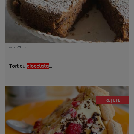
acum 13 ani
Tort cu
ciocolata
...
REȚETE