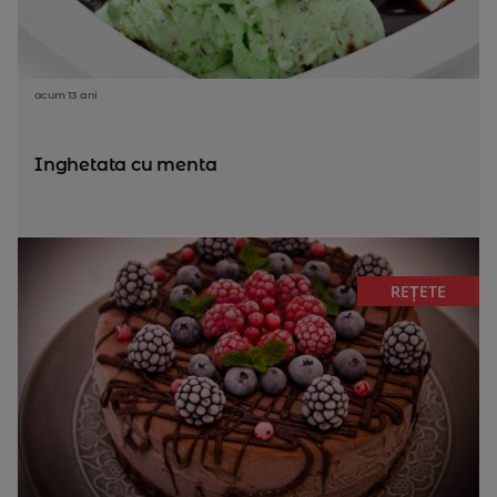
acum 13 ani
Inghetata cu menta
REȚETE