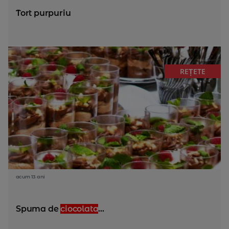
Tort purpuriu
REȚETE
acum 13 ani
Spuma de
ciocolata
...