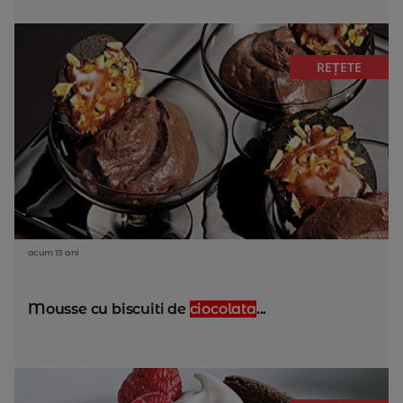
REȚETE
acum 13 ani
Mousse cu biscuiti de
ciocolata
...