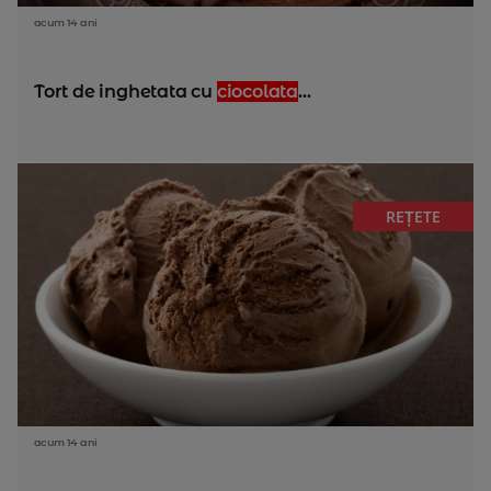
acum 14 ani
Tort de inghetata cu
ciocolata
...
REȚETE
acum 14 ani