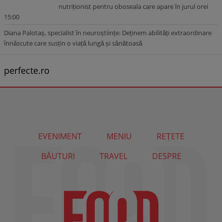
nutriționist pentru oboseala care apare în jurul orei
15:00
Diana Palotaș, specialist în neuroștiințe: Deținem abilități extraordinare
înnăscute care susțin o viață lungă și sănătoasă
perfecte.ro
EVENIMENT
MENIU
REȚETE
BĂUTURI
TRAVEL
DESPRE