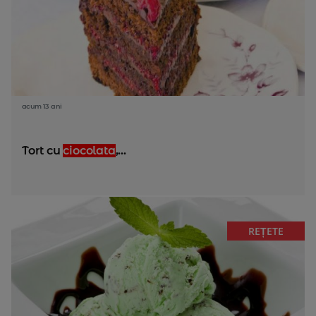
acum 13 ani
Tort cu
ciocolata
,...
REȚETE