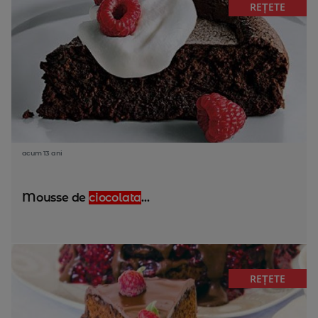
REȚETE
acum 13 ani
Mousse de
ciocolata
...
REȚETE