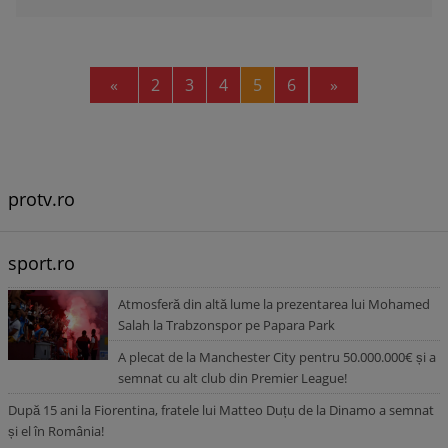
Previous
Next
«
2
3
4
5
6
»
protv.ro
sport.ro
Atmosferă din altă lume la prezentarea lui Mohamed
Salah la Trabzonspor pe Papara Park
A plecat de la Manchester City pentru 50.000.000€ și a
semnat cu alt club din Premier League!
După 15 ani la Fiorentina, fratele lui Matteo Duțu de la Dinamo a semnat
și el în România!