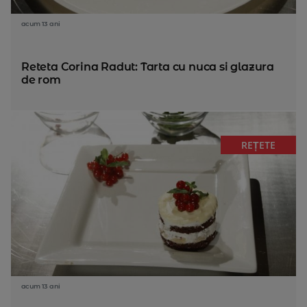
acum 13 ani
Reteta Corina Radut: Tarta cu nuca si glazura
de rom
REȚETE
acum 13 ani