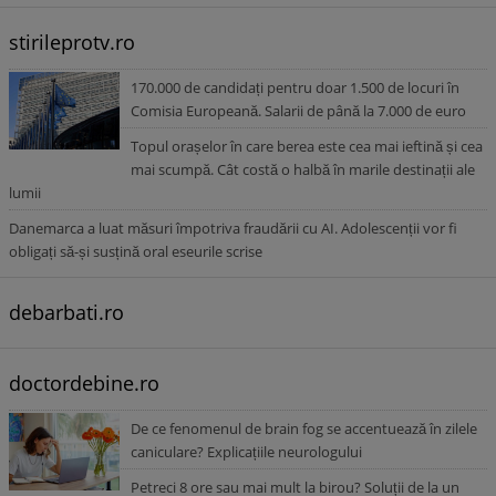
stirileprotv.ro
170.000 de candidați pentru doar 1.500 de locuri în
Comisia Europeană. Salarii de până la 7.000 de euro
Topul orașelor în care berea este cea mai ieftină și cea
mai scumpă. Cât costă o halbă în marile destinații ale
lumii
Danemarca a luat măsuri împotriva fraudării cu AI. Adolescenții vor fi
obligați să-și susțină oral eseurile scrise
debarbati.ro
doctordebine.ro
De ce fenomenul de brain fog se accentuează în zilele
caniculare? Explicațiile neurologului
Petreci 8 ore sau mai mult la birou? Soluții de la un