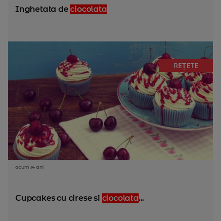
Inghetata de
ciocolata
REȚETE
acum 14 ani
Cupcakes cu cirese si
ciocolata
...