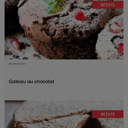
REȚETE
acum 13 ani
Gateau au chocolat
REȚETE