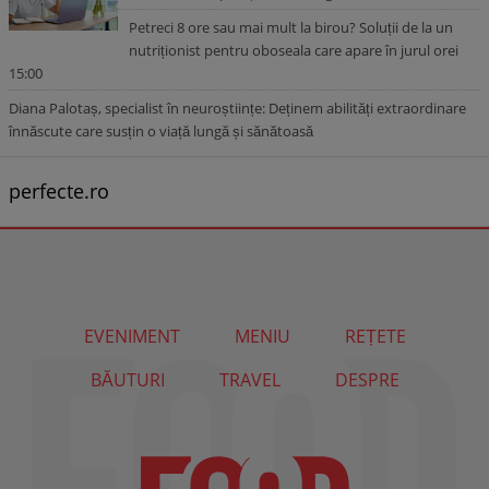
Petreci 8 ore sau mai mult la birou? Soluții de la un
nutriționist pentru oboseala care apare în jurul orei
15:00
Diana Palotaș, specialist în neuroștiințe: Deținem abilități extraordinare
înnăscute care susțin o viață lungă și sănătoasă
perfecte.ro
EVENIMENT
MENIU
REȚETE
BĂUTURI
TRAVEL
DESPRE