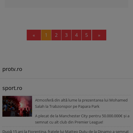
Previous
Next
«
1
2
3
4
5
»
protv.ro
sport.ro
Atmosferă din altă lume la prezentarea lui Mohamed
Salah la Trabzonspor pe Papara Park
A plecat de la Manchester City pentru 50.000.000€ și a
semnat cu alt club din Premier League!
După 15 ani la Fiorentina, fratele lui Matteo Duțu de la Dinamo a semnat