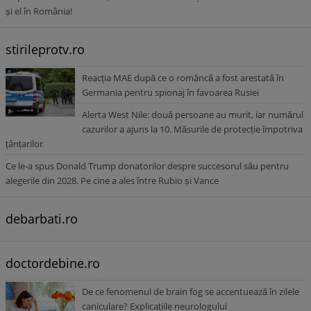
și el în România!
stirileprotv.ro
Reacția MAE după ce o româncă a fost arestată în
Germania pentru spionaj în favoarea Rusiei
Alerta West Nile: două persoane au murit, iar numărul
cazurilor a ajuns la 10. Măsurile de protecție împotriva
țânțarilor
Ce le-a spus Donald Trump donatorilor despre succesorul său pentru
alegerile din 2028. Pe cine a ales între Rubio și Vance
debarbati.ro
doctordebine.ro
De ce fenomenul de brain fog se accentuează în zilele
caniculare? Explicațiile neurologului