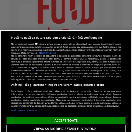
Nouă ne pasă ca datele tale personale să rămână confidențiale
Noi și partenerii noștri
201
stocăm și/sau accesăm informații pe dispozitivul dvs., precum identificatorii cookie
unici pentru prelucrarea datelor cu caracter personal. Puteți accepta sau gestiona alegerile dvs. făcând clic mai jos
sau în orice moment, pe pagina cu politica de confidențialitate. Aceste alegeri vor fi raportate partenerilor noștri și
nu vă vor afecta navigarea.
Mai multe detalii
Noi si partenerii nostri (retelele de socializare si agentiile de publicitate partenere, precum si furnizorii nostri de
servicii de date analitice) prelucram date pentru a permite website-ului sa functioneze, pentru a personaliza
continutul si anunturile publicitare afisate in functie de interesele si/sau profilul dvs., pentru a va oferi functionalitati
aferente retelelor de socializare si pentru a analiza traficul pe website. Beneficiati de drepturile prevazute de art.
15-22 din GDPR in legatura cu prelucrarea datelor cu caracter personal. Aceste drepturi pot fi exercitate prin
modalitatea indicata
aici
. Prin click pe “ACCEPT TOATE”, acceptati folosirea tuturor Tehnologiilor de tip Cookie, care
implica inclusiv acceptul dvs. cu privire la stocarea/accesarea informatiilor de catre Vendor-ii cu care colaboram.
Prin click pe “VREAU SA MODIFIC SETARILE INDIVIDUAL” puteti schimba preferintele in mod individual, mai putin
cele legate de cookie strict necesare pentru functionarea website-ului.
Atât noi, cât și partenerii noștri prelucrăm datele pentru a oferi:
Dezvoltarea și îmbunătățirea serviciilor. Măsurarea performanței reclamelor. Stocarea și/sau accesarea
informațiilor de pe un dispozitiv. Utilizarea profilurilor pentru selectarea conținutului personalizat. Crearea
© 2019 PRO TV S.R.L |
Politica de Cookie
|
Politica
profilurilor de conținut personalizat. Utilizarea profilurilor pentru selectarea publicității personalizate. Crearea
profilurilor pentru publicitate personalizată. Măsurarea performanței conținutului. Înțelegerea publicului prin
de confidentialitate
statistici sau combinații de date din surse diferite. Utilizarea de date limitate pentru a selecta publicitatea. Utilizarea
datelor limitate pentru a selecta conținutul. Date precise de geolocație și identificarea prin scanarea dispozitivului.
Listă parteneri (furnizori)
ACCEPT TOATE
VREAU SA MODIFIC SETARILE INDIVIDUAL