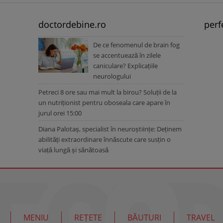
doctordebine.ro
perf
De ce fenomenul de brain fog
se accentuează în zilele
caniculare? Explicațiile
neurologului
Petreci 8 ore sau mai mult la birou? Soluții de la
un nutriționist pentru oboseala care apare în
jurul orei 15:00
Diana Palotaș, specialist în neuroștiințe: Deținem
abilități extraordinare înnăscute care susțin o
viață lungă și sănătoasă
MENIU
REȚETE
BĂUTURI
TRAVEL