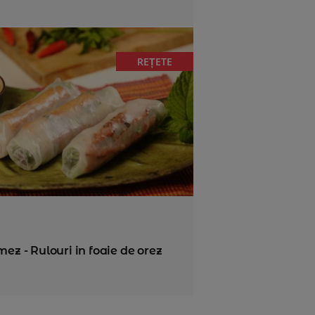
REȚETE
mez - Rulouri in foaie de orez