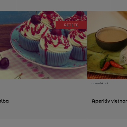
REȚETE
acum 14 ani
alba
Aperitiv vietna