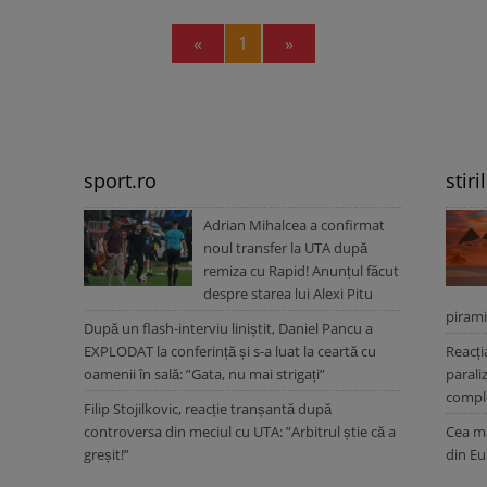
Previous
Next
«
1
»
sport.ro
stiri
Adrian Mihalcea a confirmat
noul transfer la UTA după
remiza cu Rapid! Anunțul făcut
despre starea lui Alexi Pitu
pirami
După un flash-interviu liniștit, Daniel Pancu a
EXPLODAT la conferință și s-a luat la ceartă cu
Reacți
oamenii în sală: ”Gata, nu mai strigați”
parali
comple
Filip Stojilkovic, reacție tranșantă după
controversa din meciul cu UTA: ”Arbitrul știe că a
Cea ma
greșit!”
din Eu