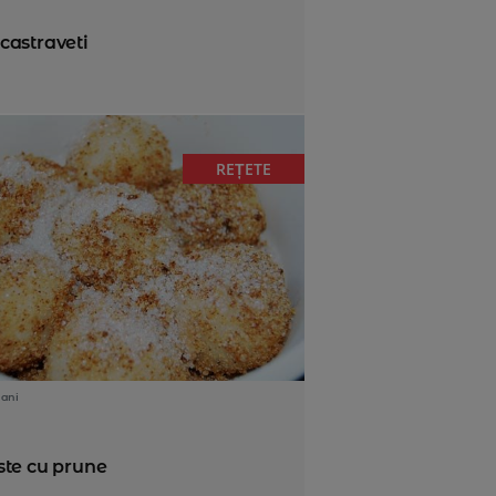
 castraveti
REȚETE
 ani
ste cu prune