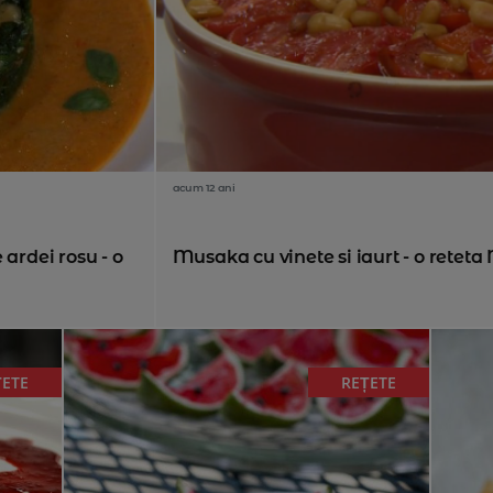
acum 12 ani
 ardei rosu - o
Musaka cu vinete si iaurt - o retet
ȚETE
REȚETE