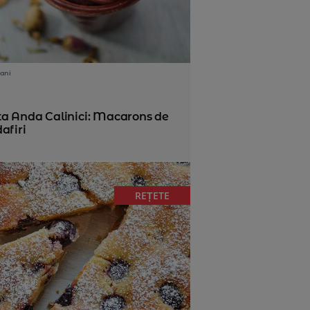
ani
ta Anda Calinici: Macarons de
afiri
REȚETE