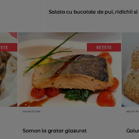
Salata cu bucatale de pui, ridichii si
ȚETE
REȚETE
acum 13 ani
acum 14
n
Somon la gratar glazurat
Galu