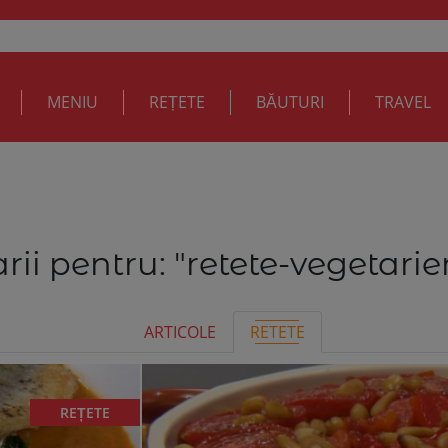
MENIU
REȚETE
BĂUTURI
TRAVEL
rii pentru:
"retete-vegetarie
ARTICOLE
RETETE
REȚETE