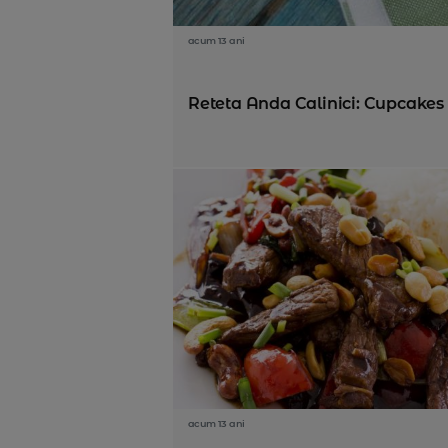
acum 13 ani
Reteta Anda Calinici: Cupcakes c
acum 13 ani