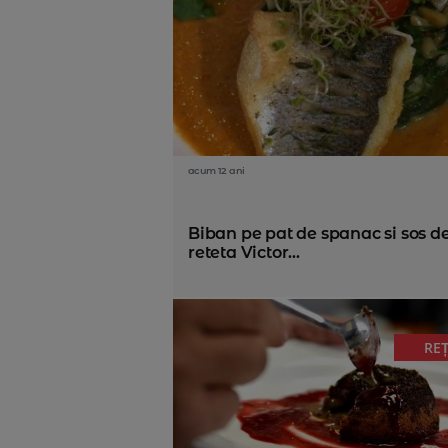
acum 12 ani
Biban pe pat de spanac si sos de
reteta Victor...
RE