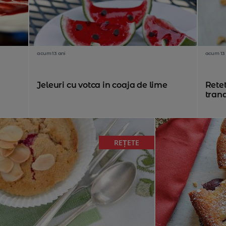
acum 13 ani
acum 13 
Jeleuri cu votca in coaja de lime
Rete
trand
REȚETE