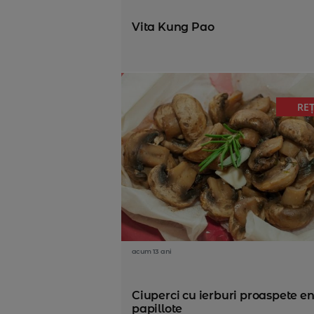
Vita Kung Pao
RE
acum 13 ani
Ciuperci cu ierburi proaspete e
papillote