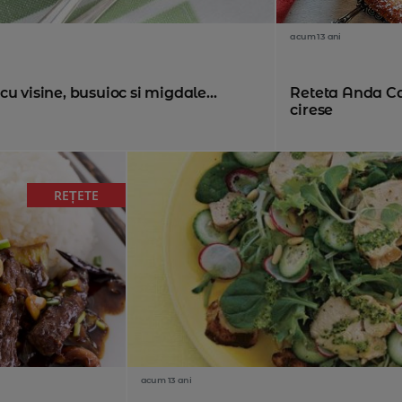
acum 13 ani
u visine, busuioc si migdale...
Reteta Anda Cal
cirese
REȚETE
acum 13 ani