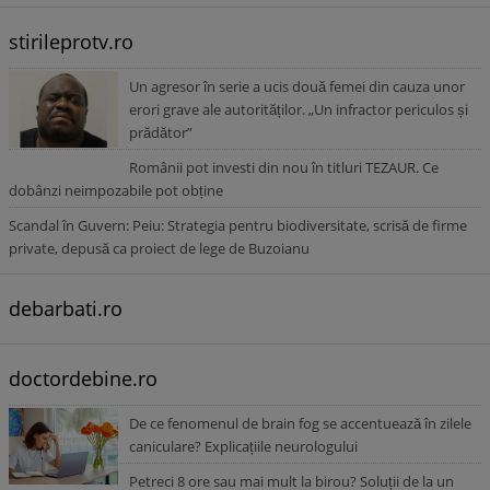
stirileprotv.ro
Un agresor în serie a ucis două femei din cauza unor
erori grave ale autorităților. „Un infractor periculos și
prădător”
Românii pot investi din nou în titluri TEZAUR. Ce
dobânzi neimpozabile pot obține
Scandal în Guvern: Peiu: Strategia pentru biodiversitate, scrisă de firme
private, depusă ca proiect de lege de Buzoianu
debarbati.ro
doctordebine.ro
De ce fenomenul de brain fog se accentuează în zilele
caniculare? Explicațiile neurologului
Petreci 8 ore sau mai mult la birou? Soluții de la un