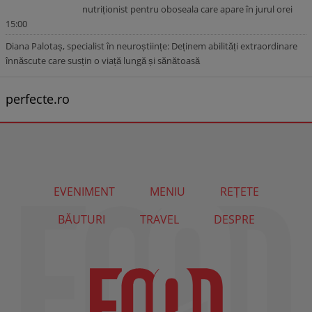
nutriționist pentru oboseala care apare în jurul orei
15:00
Diana Palotaș, specialist în neuroștiințe: Deținem abilități extraordinare
înnăscute care susțin o viață lungă și sănătoasă
perfecte.ro
EVENIMENT
MENIU
REȚETE
BĂUTURI
TRAVEL
DESPRE