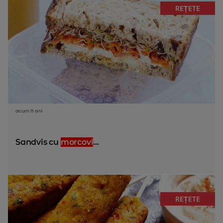
REȚETE
acum 11 ani
Sandvis cu
morcovi
...
REȚETE