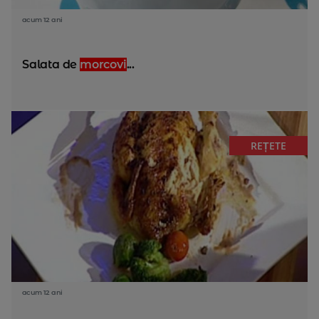
acum 12 ani
Salata de
morcovi
...
REȚETE
acum 12 ani