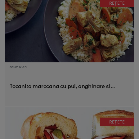
REȚETE
acum 12 ani
Tocanita marocana cu pui, anghinare si ...
REȚETE