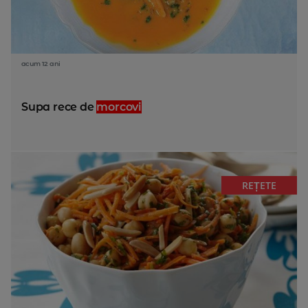
acum 12 ani
Supa rece de
morcovi
REȚETE