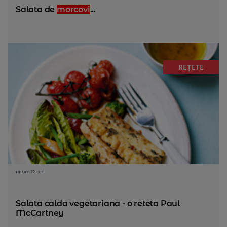
Salata de
morcovi
...
REȚETE
acum 12 ani
Salata calda vegetariana - o reteta Paul
McCartney