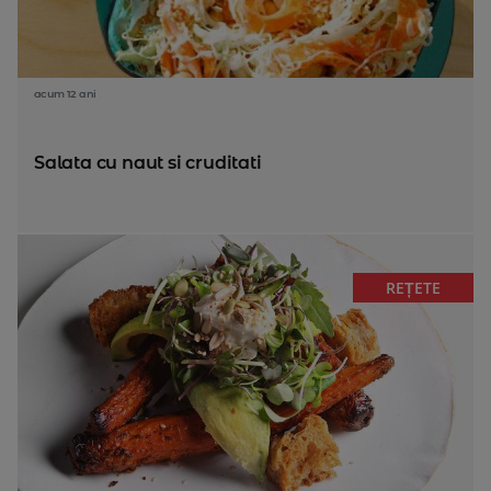
acum 12 ani
Salata cu naut si cruditati
REȚETE