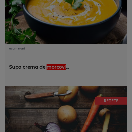
acum 8 ani
Supa crema de
morcovi
...
REȚETE