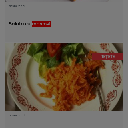
acum 12 ani
Salata cu
morcovi
...
REȚETE
acum 12 ani