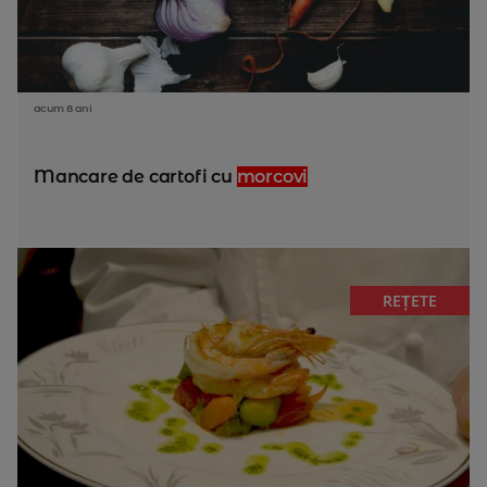
acum 8 ani
Mancare de cartofi cu
morcovi
REȚETE