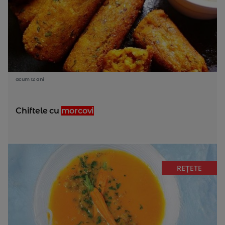
acum 12 ani
Chiftele cu
morcovi
REȚETE