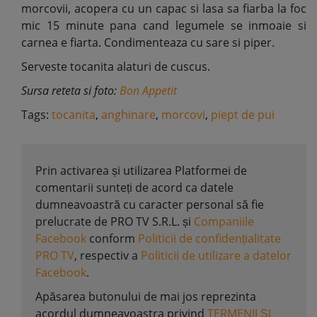
morcovii, acopera cu un capac si lasa sa fiarba la foc
mic 15 minute pana cand legumele se inmoaie si
carnea e fiarta. Condimenteaza cu sare si piper.
Serveste tocanita alaturi de cuscus.
Sursa reteta si foto:
Bon Appetit
Tags:
tocanita
,
anghinare
,
morcovi
,
piept de pui
Prin activarea și utilizarea Platformei de
comentarii sunteți de acord ca datele
dumneavoastră cu caracter personal să fie
prelucrate de PRO TV S.R.L. și
Companiile
Facebook
conform
Politicii de confidențialitate
PRO TV
, respectiv a
Politicii de utilizare a datelor
Facebook
.
Apăsarea butonului de mai jos reprezinta
acordul dumneavoastra privind
TERMENII ȘI