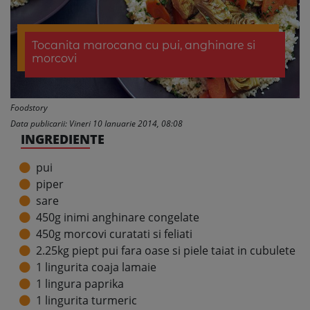
Tocanita marocana cu pui, anghinare si
morcovi
Foodstory
Data publicarii: Vineri 10 Ianuarie 2014, 08:08
INGREDIENTE
pui
piper
sare
450g inimi anghinare congelate
450g morcovi curatati si feliati
2.25kg piept pui fara oase si piele taiat in cubulete
1 lingurita coaja lamaie
1 lingura paprika
1 lingurita turmeric