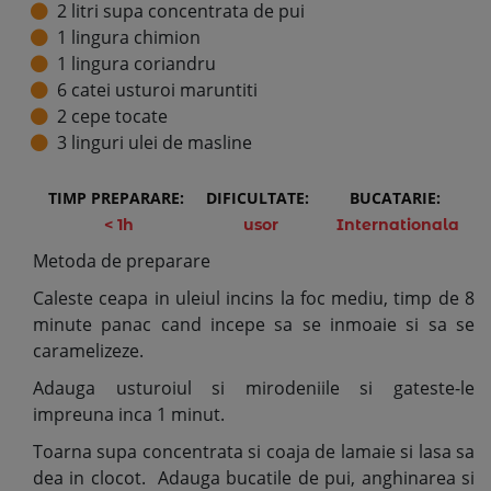
2 litri supa concentrata de pui
1 lingura chimion
1 lingura coriandru
6 catei usturoi maruntiti
2 cepe tocate
3 linguri ulei de masline
TIMP PREPARARE:
DIFICULTATE:
BUCATARIE:
< 1h
usor
Internationala
Metoda de preparare
Caleste ceapa in uleiul incins la foc mediu, timp de 8
minute panac cand incepe sa se inmoaie si sa se
caramelizeze.
Adauga usturoiul si mirodeniile si gateste-le
impreuna inca 1 minut.
Toarna supa concentrata si coaja de lamaie si lasa sa
dea in clocot. Adauga bucatile de pui, anghinarea si