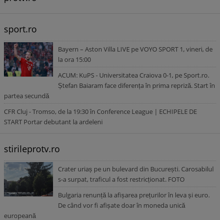
sport.ro
Bayern – Aston Villa LIVE pe VOYO SPORT 1, vineri, de
la ora 15:00
ACUM: KuPS - Universitatea Craiova 0-1, pe Sport.ro.
Ștefan Baiaram face diferența în prima repriză. Start în
partea secundă
CFR Cluj - Tromso, de la 19:30 în Conference League | ECHIPELE DE
START Portar debutant la ardeleni
stirileprotv.ro
Crater uriaș pe un bulevard din București. Carosabilul
s-a surpat, traficul a fost restricționat. FOTO
Bulgaria renunță la afișarea prețurilor în leva și euro.
De când vor fi afișate doar în moneda unică
europeană