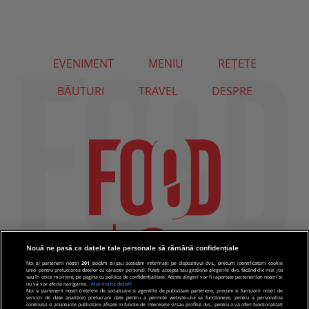
EVENIMENT
MENIU
REȚETE
BĂUTURI
TRAVEL
DESPRE
Nouă ne pasă ca datele tale personale să rămână confidențiale
Noi și partenerii noștri
201
stocăm și/sau accesăm informații pe dispozitivul dvs., precum identificatorii cookie
unici pentru prelucrarea datelor cu caracter personal. Puteți accepta sau gestiona alegerile dvs. făcând clic mai jos
sau în orice moment, pe pagina cu politica de confidențialitate. Aceste alegeri vor fi raportate partenerilor noștri și
nu vă vor afecta navigarea.
Mai multe detalii
Noi si partenerii nostri (retelele de socializare si agentiile de publicitate partenere, precum si furnizorii nostri de
servicii de date analitice) prelucram date pentru a permite website-ului sa functioneze, pentru a personaliza
continutul si anunturile publicitare afisate in functie de interesele si/sau profilul dvs., pentru a va oferi functionalitati