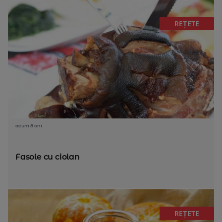
REȚETE
acum 8 ani
Fasole cu ciolan
REȚETE