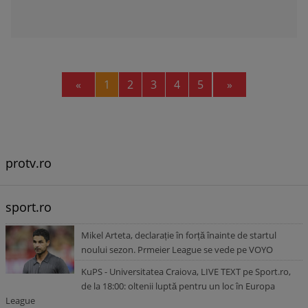
Previous
Next
«
1
2
3
4
5
»
protv.ro
sport.ro
Mikel Arteta, declarație în forță înainte de startul
noului sezon. Prmeier League se vede pe VOYO
KuPS - Universitatea Craiova, LIVE TEXT pe Sport.ro,
de la 18:00: oltenii luptă pentru un loc în Europa
League