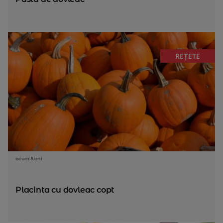
REȚETE
acum 8 ani
Placinta cu dovleac copt