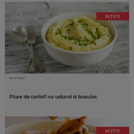
REȚETE
acum 8 ani
Piure de cartofi cu usturoi si busuioc
REȚETE