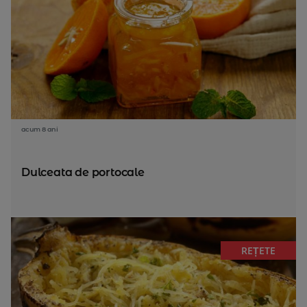
acum 8 ani
Dulceata de portocale
REȚETE