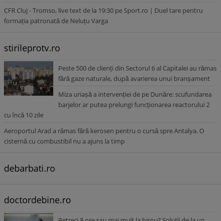
CFR Cluj - Tromso, live text de la 19:30 pe Sport.ro | Duel tare pentru
formația patronată de Neluțu Varga
stirileprotv.ro
Peste 500 de clienți din Sectorul 6 al Capitalei au rămas
fără gaze naturale, după avarierea unui branșament
Miza uriașă a intervenției de pe Dunăre: scufundarea
barjelor ar putea prelungi funcționarea reactorului 2
cu încă 10 zile
Aeroportul Arad a rămas fără kerosen pentru o cursă spre Antalya. O
cisternă cu combustibil nu a ajuns la timp
debarbati.ro
doctordebine.ro
Petreci 8 ore sau mai mult la birou? Soluții de la un