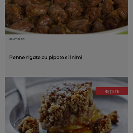
acum 8 ani
Penne rigate cu pipote si inimi
REȚETE