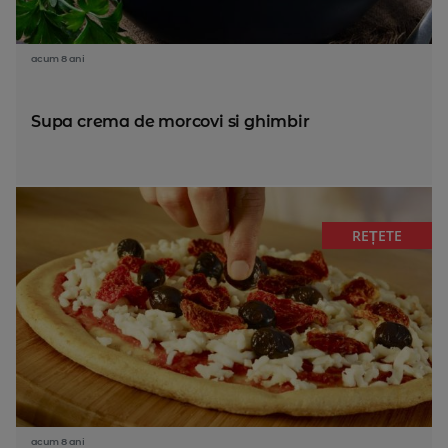
acum 8 ani
Supa crema de morcovi si ghimbir
REȚETE
acum 8 ani