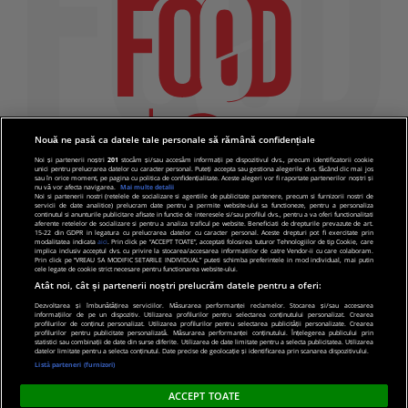
Nouă ne pasă ca datele tale personale să rămână confidențiale
Noi și partenerii noștri
201
stocăm și/sau accesăm informații pe dispozitivul dvs., precum identificatorii cookie
unici pentru prelucrarea datelor cu caracter personal. Puteți accepta sau gestiona alegerile dvs. făcând clic mai jos
sau în orice moment, pe pagina cu politica de confidențialitate. Aceste alegeri vor fi raportate partenerilor noștri și
nu vă vor afecta navigarea.
Mai multe detalii
Noi si partenerii nostri (retelele de socializare si agentiile de publicitate partenere, precum si furnizorii nostri de
servicii de date analitice) prelucram date pentru a permite website-ului sa functioneze, pentru a personaliza
continutul si anunturile publicitare afisate in functie de interesele si/sau profilul dvs., pentru a va oferi functionalitati
aferente retelelor de socializare si pentru a analiza traficul pe website. Beneficiati de drepturile prevazute de art.
15-22 din GDPR in legatura cu prelucrarea datelor cu caracter personal. Aceste drepturi pot fi exercitate prin
modalitatea indicata
aici
. Prin click pe “ACCEPT TOATE”, acceptati folosirea tuturor Tehnologiilor de tip Cookie, care
implica inclusiv acceptul dvs. cu privire la stocarea/accesarea informatiilor de catre Vendor-ii cu care colaboram.
Prin click pe “VREAU SA MODIFIC SETARILE INDIVIDUAL” puteti schimba preferintele in mod individual, mai putin
cele legate de cookie strict necesare pentru functionarea website-ului.
Atât noi, cât și partenerii noștri prelucrăm datele pentru a oferi:
Dezvoltarea și îmbunătățirea serviciilor. Măsurarea performanței reclamelor. Stocarea și/sau accesarea
informațiilor de pe un dispozitiv. Utilizarea profilurilor pentru selectarea conținutului personalizat. Crearea
© 2019 PRO TV S.R.L |
Politica de Cookie
|
Politica
profilurilor de conținut personalizat. Utilizarea profilurilor pentru selectarea publicității personalizate. Crearea
profilurilor pentru publicitate personalizată. Măsurarea performanței conținutului. Înțelegerea publicului prin
de confidentialitate
statistici sau combinații de date din surse diferite. Utilizarea de date limitate pentru a selecta publicitatea. Utilizarea
datelor limitate pentru a selecta conținutul. Date precise de geolocație și identificarea prin scanarea dispozitivului.
Listă parteneri (furnizori)
ACCEPT TOATE