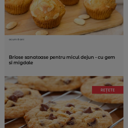
acum 8 ani
Briose sanatoase pentru micul dejun - cu gem
si migdale
REȚETE