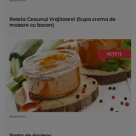
acum 8 ani
Reteta Ceaunul Vrajitoarei (Supa crema de
mazare cu bacon)
REȚETE
acum 8 ani
Pasta de dovleac