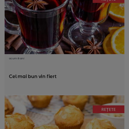
acum 8 ani
Cel mai bun vin fiert
REȚETE