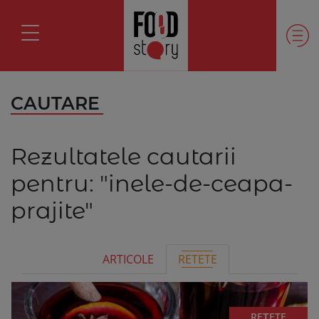
CAUTARE
Rezultatele cautarii
pentru:
"inele-de-ceapa-
prajite"
ARTICOLE
RETETE
REȚETE