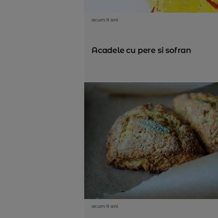
acum 11 ani
Acadele cu pere si sofran
acum 11 ani