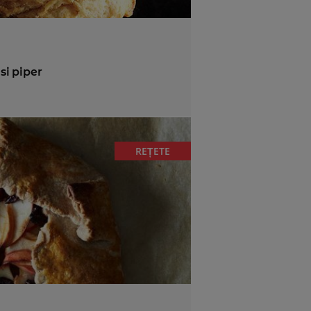
 si piper
REȚETE