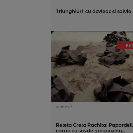
Triunghiuri cu dovleac si salvie
RE
acum 11 ani
Reteta Greta Rachita: Papardell
cacao cu sos de gorgonzola...