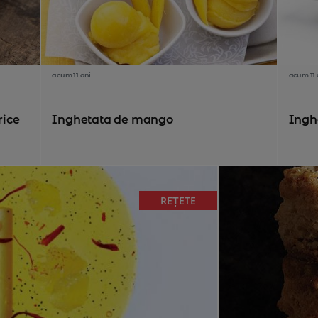
acum 11 ani
acum 11 
rice
Inghetata de mango
Ingh
REȚETE