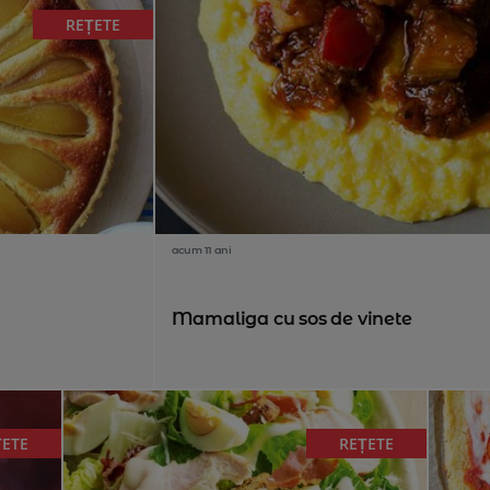
REȚETE
acum 11 ani
Mamaliga cu sos de vinete
ȚETE
REȚETE