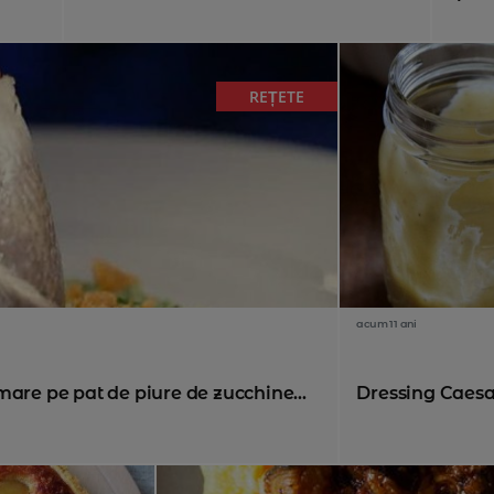
REȚETE
acum 11 ani
mare pe pat de piure de zucchine...
Dressing Caesar