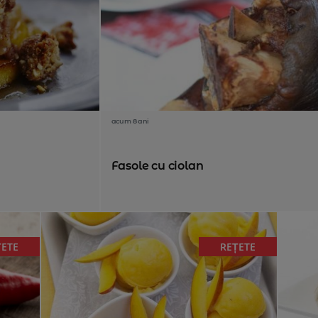
acum 8 ani
Fasole cu ciolan
ȚETE
REȚETE