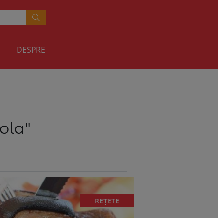
DESPRE
ola"
REȚETE