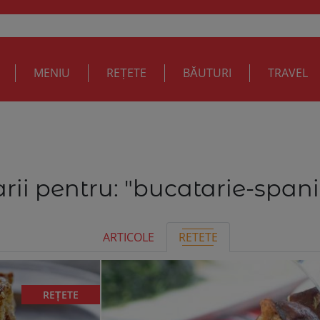
MENIU
REȚETE
BĂUTURI
TRAVEL
rii pentru:
"bucatarie-spani
ARTICOLE
RETETE
REȚETE