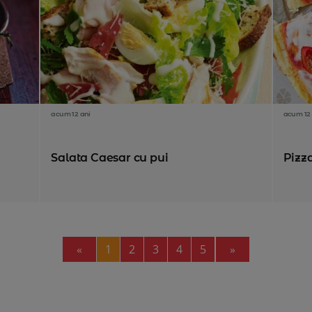
acum 12 ani
acum 12 
Salata Caesar cu pui
Pizz
Previous
Next
«
1
2
3
4
5
»