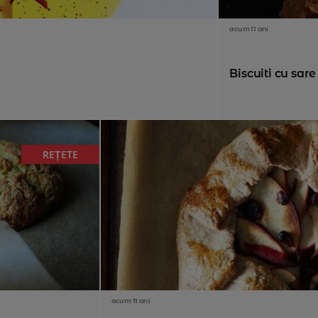
acum 11 ani
Biscuiti cu sare
REȚETE
acum 11 ani