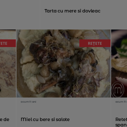
Tarta cu mere si dovleac
ȚETE
REȚETE
acum 11 ani
acum 11 
e de
Miel cu bere si salote
Retet
spana