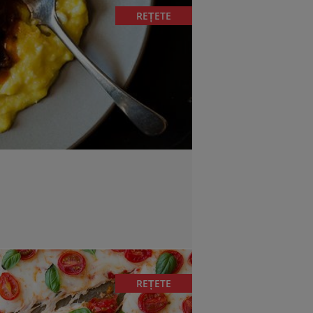
REȚETE
REȚETE