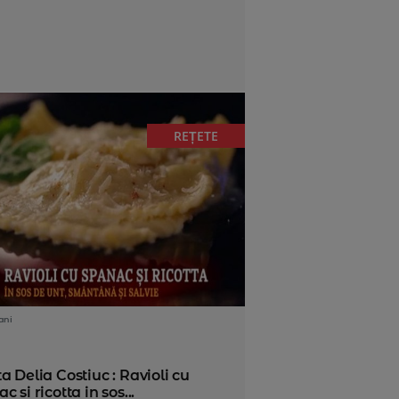
REȚETE
ani
a Delia Costiuc : Ravioli cu
c si ricotta in sos...