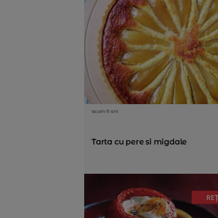
acum 11 ani
Tarta cu pere si migdale
RE