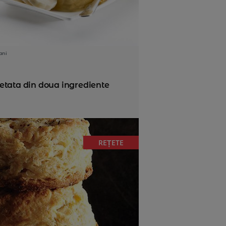
ani
etata din doua ingrediente
REȚETE