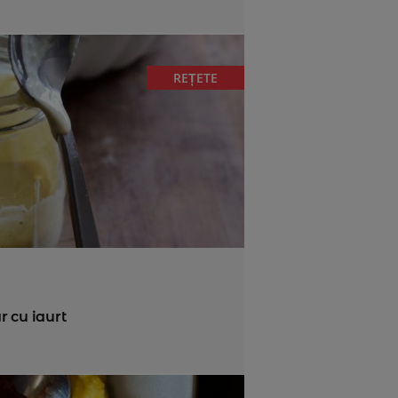
REȚETE
 cu iaurt