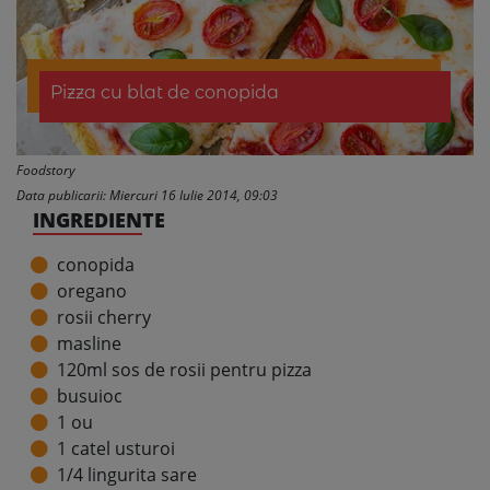
Pizza cu blat de conopida
Foodstory
Data publicarii: Miercuri 16 Iulie 2014, 09:03
INGREDIENTE
conopida
oregano
rosii cherry
masline
120ml sos de rosii pentru pizza
busuioc
1 ou
1 catel usturoi
1/4 lingurita sare