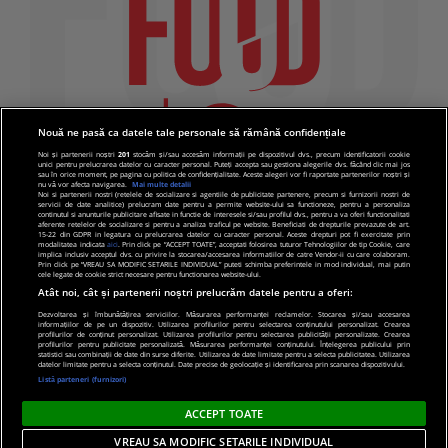
Nouă ne pasă ca datele tale personale să rămână confidențiale
Noi și partenerii noștri
201
stocăm și/sau accesăm informații pe dispozitivul dvs., precum identificatorii cookie
unici pentru prelucrarea datelor cu caracter personal. Puteți accepta sau gestiona alegerile dvs. făcând clic mai jos
sau în orice moment, pe pagina cu politica de confidențialitate. Aceste alegeri vor fi raportate partenerilor noștri și
nu vă vor afecta navigarea.
Mai multe detalii
Noi si partenerii nostri (retelele de socializare si agentiile de publicitate partenere, precum si furnizorii nostri de
servicii de date analitice) prelucram date pentru a permite website-ului sa functioneze, pentru a personaliza
continutul si anunturile publicitare afisate in functie de interesele si/sau profilul dvs., pentru a va oferi functionalitati
aferente retelelor de socializare si pentru a analiza traficul pe website. Beneficiati de drepturile prevazute de art.
15-22 din GDPR in legatura cu prelucrarea datelor cu caracter personal. Aceste drepturi pot fi exercitate prin
modalitatea indicata
aici
. Prin click pe “ACCEPT TOATE”, acceptati folosirea tuturor Tehnologiilor de tip Cookie, care
implica inclusiv acceptul dvs. cu privire la stocarea/accesarea informatiilor de catre Vendor-ii cu care colaboram.
Prin click pe “VREAU SA MODIFIC SETARILE INDIVIDUAL” puteti schimba preferintele in mod individual, mai putin
cele legate de cookie strict necesare pentru functionarea website-ului.
Atât noi, cât și partenerii noștri prelucrăm datele pentru a oferi:
Dezvoltarea și îmbunătățirea serviciilor. Măsurarea performanței reclamelor. Stocarea și/sau accesarea
informațiilor de pe un dispozitiv. Utilizarea profilurilor pentru selectarea conținutului personalizat. Crearea
© 2019 PRO TV S.R.L |
Politica de Cookie
|
Politica
profilurilor de conținut personalizat. Utilizarea profilurilor pentru selectarea publicității personalizate. Crearea
profilurilor pentru publicitate personalizată. Măsurarea performanței conținutului. Înțelegerea publicului prin
de confidentialitate
statistici sau combinații de date din surse diferite. Utilizarea de date limitate pentru a selecta publicitatea. Utilizarea
datelor limitate pentru a selecta conținutul. Date precise de geolocație și identificarea prin scanarea dispozitivului.
Listă parteneri (furnizori)
ACCEPT TOATE
VREAU SA MODIFIC SETARILE INDIVIDUAL