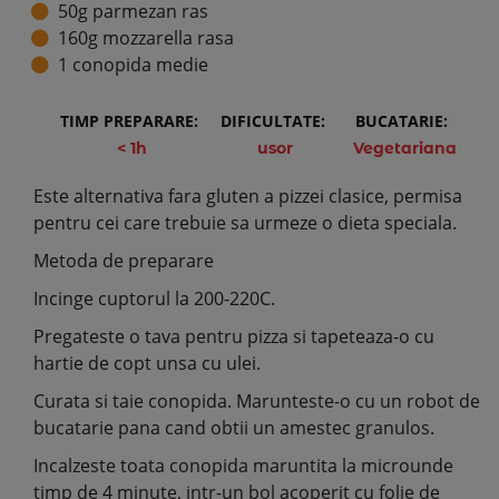
50g parmezan ras
160g mozzarella rasa
1 conopida medie
TIMP PREPARARE:
DIFICULTATE:
BUCATARIE:
< 1h
usor
Vegetariana
Este alternativa fara gluten a pizzei clasice, permisa
pentru cei care trebuie sa urmeze o dieta speciala.
Metoda de preparare
Incinge cuptorul la 200-220C.
Pregateste o tava pentru pizza si tapeteaza-o cu
hartie de copt unsa cu ulei.
Curata si taie conopida. Marunteste-o cu un robot de
bucatarie pana cand obtii un amestec granulos.
Incalzeste toata conopida maruntita la microunde
timp de 4 minute, intr-un bol acoperit cu folie de