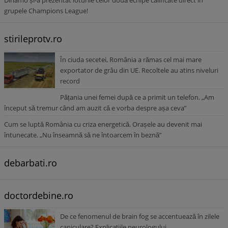
Dinamo și-a prezentat loturile celor două echipe calificate direct în
grupele Champions League!
stirileprotv.ro
În ciuda secetei, România a rămas cel mai mare
exportator de grâu din UE. Recoltele au atins niveluri
record
Pățania unei femei după ce a primit un telefon. „Am
început să tremur când am auzit că e vorba despre așa ceva”
Cum se luptă România cu criza energetică. Orașele au devenit mai
întunecate. „Nu înseamnă să ne întoarcem în beznă”
debarbati.ro
doctordebine.ro
De ce fenomenul de brain fog se accentuează în zilele
caniculare? Explicațiile neurologului