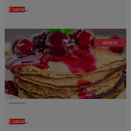
Clatite
...
REȚETE
acum 11 ani
Clatite
...