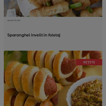
acum 11 ani
Sparanghel invelit in foietaj
REȚETE