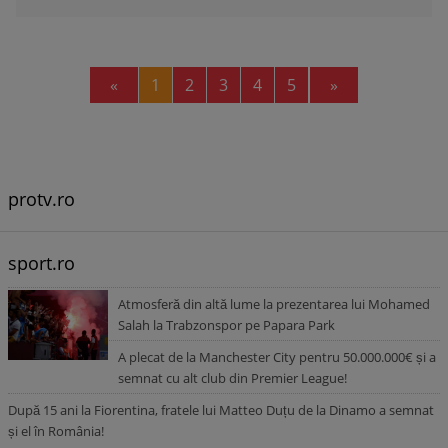
Previous
Next
«
1
2
3
4
5
»
protv.ro
sport.ro
Atmosferă din altă lume la prezentarea lui Mohamed
Salah la Trabzonspor pe Papara Park
A plecat de la Manchester City pentru 50.000.000€ și a
semnat cu alt club din Premier League!
După 15 ani la Fiorentina, fratele lui Matteo Duțu de la Dinamo a semnat
și el în România!