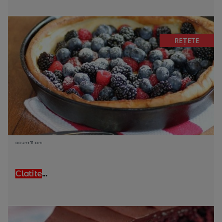
REȚETE
acum 11 ani
Clatite
...