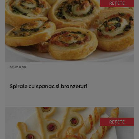
REȚETE
acum 11 ani
Spirale cu spanac si branzeturi
REȚETE