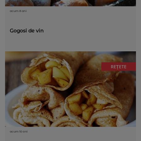
acum 8 ani
Gogosi de vin
REȚETE
acum 10 ani