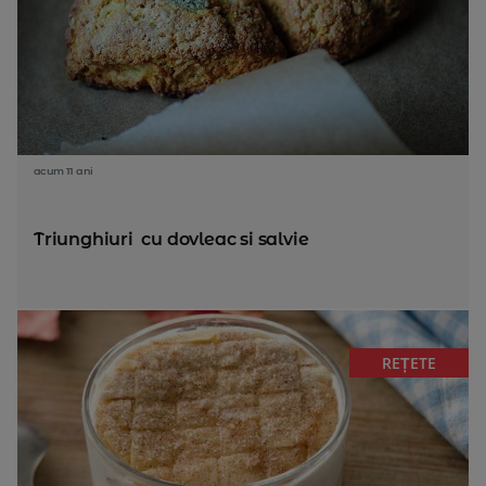
acum 11 ani
Triunghiuri cu dovleac si salvie
REȚETE