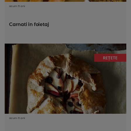
acum 11 ani
Carnati in foietaj
REȚETE
acum 11 ani