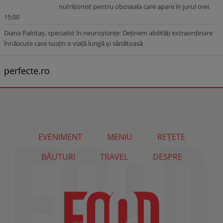
nutriționist pentru oboseala care apare în jurul orei
15:00
Diana Palotaș, specialist în neuroștiințe: Deținem abilități extraordinare
înnăscute care susțin o viață lungă și sănătoasă
perfecte.ro
EVENIMENT
MENIU
REȚETE
BĂUTURI
TRAVEL
DESPRE