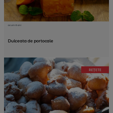
acum 8 ani
Dulceata de portocale
REȚETE