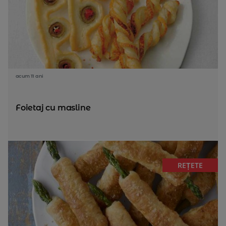
acum 11 ani
Foietaj cu masline
REȚETE