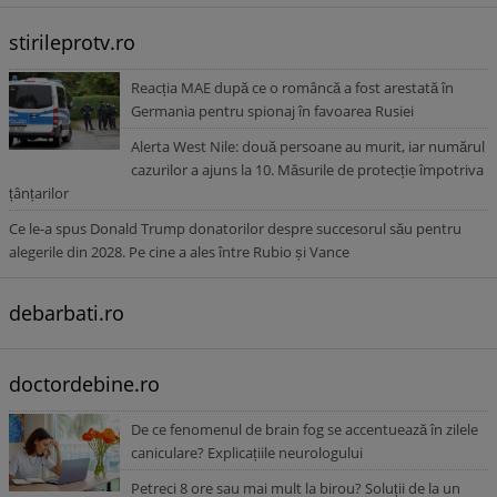
stirileprotv.ro
Reacția MAE după ce o româncă a fost arestată în
Germania pentru spionaj în favoarea Rusiei
Alerta West Nile: două persoane au murit, iar numărul
cazurilor a ajuns la 10. Măsurile de protecție împotriva
țânțarilor
Ce le-a spus Donald Trump donatorilor despre succesorul său pentru
alegerile din 2028. Pe cine a ales între Rubio și Vance
debarbati.ro
doctordebine.ro
De ce fenomenul de brain fog se accentuează în zilele
caniculare? Explicațiile neurologului
Petreci 8 ore sau mai mult la birou? Soluții de la un