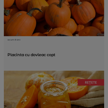
acum 8 ani
Placinta cu dovleac copt
REȚETE