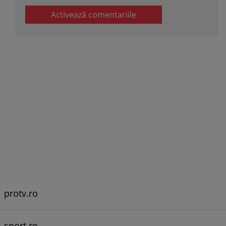
Activează comentariile
protv.ro
sport.ro