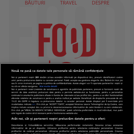
BĂUTURI
TRAVEL
DESPRE
Nouă ne pasă ca datele tale personale să rămână confidențiale
Noi și partenerii noștri
201
stocăm și/sau accesăm informații pe dispozitivul dvs., precum identificatorii cookie
unici pentru prelucrarea datelor cu caracter personal. Puteți accepta sau gestiona alegerile dvs. făcând clic mai jos
sau în orice moment, pe pagina cu politica de confidențialitate. Aceste alegeri vor fi raportate partenerilor noștri și
nu vă vor afecta navigarea.
Mai multe detalii
Noi si partenerii nostri (retelele de socializare si agentiile de publicitate partenere, precum si furnizorii nostri de
servicii de date analitice) prelucram date pentru a permite website-ului sa functioneze, pentru a personaliza
continutul si anunturile publicitare afisate in functie de interesele si/sau profilul dvs., pentru a va oferi functionalitati
aferente retelelor de socializare si pentru a analiza traficul pe website. Beneficiati de drepturile prevazute de art.
15-22 din GDPR in legatura cu prelucrarea datelor cu caracter personal. Aceste drepturi pot fi exercitate prin
modalitatea indicata
aici
. Prin click pe “ACCEPT TOATE”, acceptati folosirea tuturor Tehnologiilor de tip Cookie, care
implica inclusiv acceptul dvs. cu privire la stocarea/accesarea informatiilor de catre Vendor-ii cu care colaboram.
Prin click pe “VREAU SA MODIFIC SETARILE INDIVIDUAL” puteti schimba preferintele in mod individual, mai putin
cele legate de cookie strict necesare pentru functionarea website-ului.
Atât noi, cât și partenerii noștri prelucrăm datele pentru a oferi:
Dezvoltarea și îmbunătățirea serviciilor. Măsurarea performanței reclamelor. Stocarea și/sau accesarea
informațiilor de pe un dispozitiv. Utilizarea profilurilor pentru selectarea conținutului personalizat. Crearea
© 2019 PRO TV S.R.L |
Politica de Cookie
|
Politica
profilurilor de conținut personalizat. Utilizarea profilurilor pentru selectarea publicității personalizate. Crearea
profilurilor pentru publicitate personalizată. Măsurarea performanței conținutului. Înțelegerea publicului prin