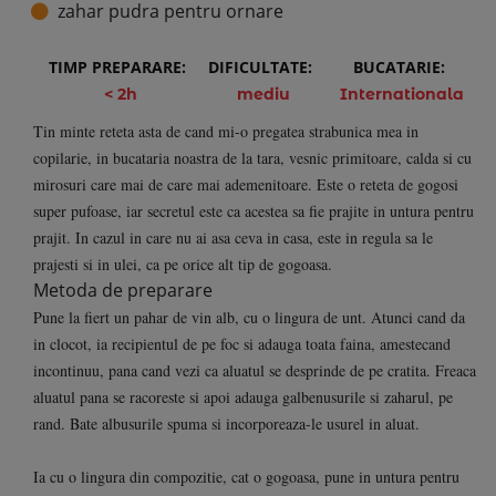
zahar pudra pentru ornare
TIMP PREPARARE:
DIFICULTATE:
BUCATARIE:
< 2h
mediu
Internationala
Tin minte reteta asta de cand mi-o pregatea strabunica mea in
copilarie, in bucataria noastra de la tara, vesnic primitoare, calda si cu
mirosuri care mai de care mai ademenitoare. Este o reteta de gogosi
super pufoase, iar secretul este ca acestea sa fie prajite in untura pentru
prajit. In cazul in care nu ai asa ceva in casa, este in regula sa le
prajesti si in ulei, ca pe orice alt tip de gogoasa.
Metoda de preparare
Pune la fiert un pahar de vin alb, cu o lingura de unt. Atunci cand da
in clocot, ia recipientul de pe foc si adauga toata faina, amestecand
incontinuu, pana cand vezi ca aluatul se desprinde de pe cratita. Freaca
aluatul pana se racoreste si apoi adauga galbenusurile si zaharul, pe
rand. Bate albusurile spuma si incorporeaza-le usurel in aluat.
Ia cu o lingura din compozitie, cat o gogoasa, pune in untura pentru