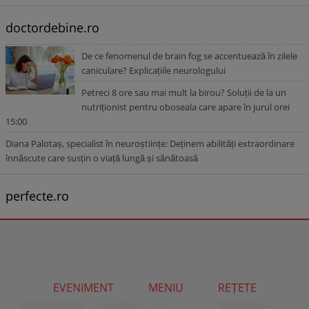
doctordebine.ro
De ce fenomenul de brain fog se accentuează în zilele
caniculare? Explicațiile neurologului
Petreci 8 ore sau mai mult la birou? Soluții de la un
nutriționist pentru oboseala care apare în jurul orei
15:00
Diana Palotaș, specialist în neuroștiințe: Deținem abilități extraordinare
înnăscute care susțin o viață lungă și sănătoasă
perfecte.ro
EVENIMENT
MENIU
REȚETE