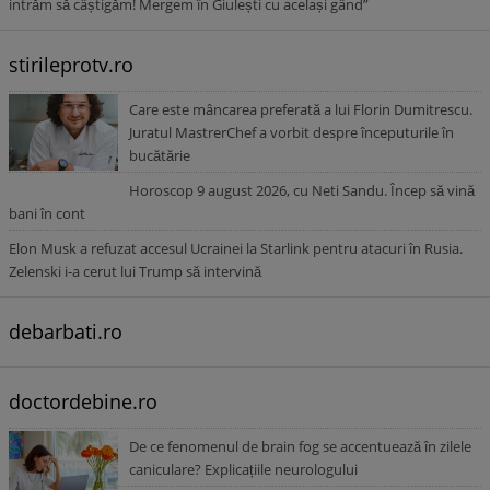
intrăm să câștigăm! Mergem în Giulești cu același gând”
stirileprotv.ro
Care este mâncarea preferată a lui Florin Dumitrescu.
Juratul MastrerChef a vorbit despre începuturile în
bucătărie
Horoscop 9 august 2026, cu Neti Sandu. Încep să vină
bani în cont
Elon Musk a refuzat accesul Ucrainei la Starlink pentru atacuri în Rusia.
Zelenski i-a cerut lui Trump să intervină
debarbati.ro
doctordebine.ro
De ce fenomenul de brain fog se accentuează în zilele
caniculare? Explicațiile neurologului