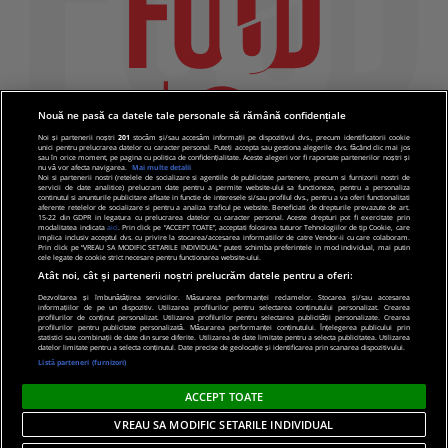
Nouă ne pasă ca datele tale personale să rămână confidențiale
Noi și partenerii noștri
201
stocăm și/sau accesăm informații pe dispozitivul dvs., precum identificatorii cookie
unici pentru prelucrarea datelor cu caracter personal. Puteți accepta sau gestiona alegerile dvs. făcând clic mai jos
sau în orice moment, pe pagina cu politica de confidențialitate. Aceste alegeri vor fi raportate partenerilor noștri și
nu vă vor afecta navigarea.
Mai multe detalii
Noi si partenerii nostri (retelele de socializare si agentiile de publicitate partenere, precum si furnizorii nostri de
servicii de date analitice) prelucram date pentru a permite website-ului sa functioneze, pentru a personaliza
continutul si anunturile publicitare afisate in functie de interesele si/sau profilul dvs., pentru a va oferi functionalitati
aferente retelelor de socializare si pentru a analiza traficul pe website. Beneficiati de drepturile prevazute de art.
15-22 din GDPR in legatura cu prelucrarea datelor cu caracter personal. Aceste drepturi pot fi exercitate prin
modalitatea indicata
aici
. Prin click pe “ACCEPT TOATE”, acceptati folosirea tuturor Tehnologiilor de tip Cookie, care
implica inclusiv acceptul dvs. cu privire la stocarea/accesarea informatiilor de catre Vendor-ii cu care colaboram.
Prin click pe “VREAU SA MODIFIC SETARILE INDIVIDUAL” puteti schimba preferintele in mod individual, mai putin
cele legate de cookie strict necesare pentru functionarea website-ului.
Atât noi, cât și partenerii noștri prelucrăm datele pentru a oferi:
Dezvoltarea și îmbunătățirea serviciilor. Măsurarea performanței reclamelor. Stocarea și/sau accesarea
informațiilor de pe un dispozitiv. Utilizarea profilurilor pentru selectarea conținutului personalizat. Crearea
© 2019 PRO TV S.R.L |
Politica de Cookie
|
Politica
profilurilor de conținut personalizat. Utilizarea profilurilor pentru selectarea publicității personalizate. Crearea
profilurilor pentru publicitate personalizată. Măsurarea performanței conținutului. Înțelegerea publicului prin
de confidentialitate
statistici sau combinații de date din surse diferite. Utilizarea de date limitate pentru a selecta publicitatea. Utilizarea
datelor limitate pentru a selecta conținutul. Date precise de geolocație și identificarea prin scanarea dispozitivului.
Listă parteneri (furnizori)
ACCEPT TOATE
VREAU SA MODIFIC SETARILE INDIVIDUAL