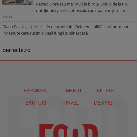
Petreci 8 ore sau mai mult la birou? Soluții de la un
nutriționist pentru oboseala care apare în jurul orei
15:00
Diana Palotaș, specialist în neuroștiințe: Deținem abilități extraordinare
înnăscute care susțin o viață lungă și sănătoasă
perfecte.ro
EVENIMENT
MENIU
REȚETE
BĂUTURI
TRAVEL
DESPRE