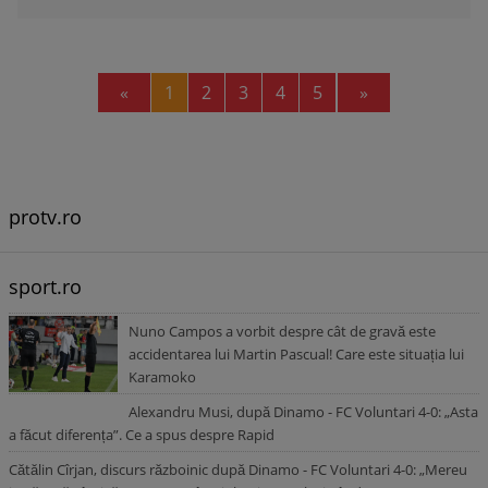
Previous
Next
«
1
2
3
4
5
»
protv.ro
sport.ro
Nuno Campos a vorbit despre cât de gravă este
accidentarea lui Martin Pascual! Care este situația lui
Karamoko
Alexandru Musi, după Dinamo - FC Voluntari 4-0: „Asta
a făcut diferența”. Ce a spus despre Rapid
Cătălin Cîrjan, discurs războinic după Dinamo - FC Voluntari 4-0: „Mereu