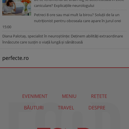
caniculare? Explicațiile neurologului
Petreci 8 ore sau mai mult la birou? Soluții de la un
nutriționist pentru oboseala care apare în jurul orei
15:00
Diana Palotaș, specialist în neuroștiințe: Deținem abilități extraordinare
înnăscute care susțin o viață lungă și sănătoasă
perfecte.ro
EVENIMENT
MENIU
REȚETE
BĂUTURI
TRAVEL
DESPRE