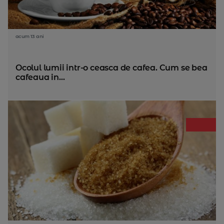
acum 13 ani
Ocolul lumii intr-o ceasca de cafea. Cum se bea
cafeaua in...