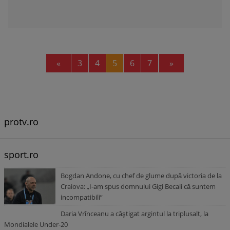
Previous
Next
«
3
4
5
6
7
»
protv.ro
sport.ro
Bogdan Andone, cu chef de glume după victoria de la
Craiova: „I-am spus domnului Gigi Becali că suntem
incompatibili”
Daria Vrînceanu a câştigat argintul la triplusalt, la
Mondialele Under-20