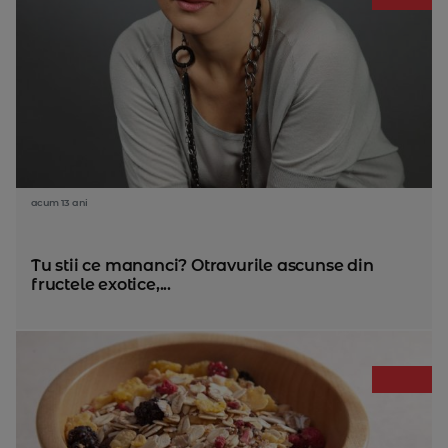
acum 13 ani
Tu stii ce mananci? Otravurile ascunse din
fructele exotice,...