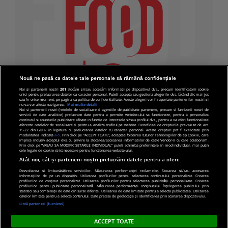
Nouă ne pasă ca datele tale personale să rămână confidențiale
Noi și partenerii noștri
201
stocăm și/sau accesăm informații pe dispozitivul dvs., precum identificatorii cookie
unici pentru prelucrarea datelor cu caracter personal. Puteți accepta sau gestiona alegerile dvs. făcând clic mai jos
sau în orice moment, pe pagina cu politica de confidențialitate. Aceste alegeri vor fi raportate partenerilor noștri și
nu vă vor afecta navigarea.
Mai multe detalii
Noi si partenerii nostri (retelele de socializare si agentiile de publicitate partenere, precum si furnizorii nostri de
servicii de date analitice) prelucram date pentru a permite website-ului sa functioneze, pentru a personaliza
continutul si anunturile publicitare afisate in functie de interesele si/sau profilul dvs., pentru a va oferi functionalitati
aferente retelelor de socializare si pentru a analiza traficul pe website. Beneficiati de drepturile prevazute de art.
15-22 din GDPR in legatura cu prelucrarea datelor cu caracter personal. Aceste drepturi pot fi exercitate prin
modalitatea indicata
aici
. Prin click pe “ACCEPT TOATE”, acceptati folosirea tuturor Tehnologiilor de tip Cookie, care
implica inclusiv acceptul dvs. cu privire la stocarea/accesarea informatiilor de catre Vendor-ii cu care colaboram.
Prin click pe “VREAU SA MODIFIC SETARILE INDIVIDUAL” puteti schimba preferintele in mod individual, mai putin
cele legate de cookie strict necesare pentru functionarea website-ului.
Atât noi, cât și partenerii noștri prelucrăm datele pentru a oferi:
Dezvoltarea și îmbunătățirea serviciilor. Măsurarea performanței reclamelor. Stocarea și/sau accesarea
informațiilor de pe un dispozitiv. Utilizarea profilurilor pentru selectarea conținutului personalizat. Crearea
© 2019 PRO TV S.R.L |
Politica de Cookie
|
Politica
profilurilor de conținut personalizat. Utilizarea profilurilor pentru selectarea publicității personalizate. Crearea
profilurilor pentru publicitate personalizată. Măsurarea performanței conținutului. Înțelegerea publicului prin
de confidentialitate
statistici sau combinații de date din surse diferite. Utilizarea de date limitate pentru a selecta publicitatea. Utilizarea
datelor limitate pentru a selecta conținutul. Date precise de geolocație și identificarea prin scanarea dispozitivului.
Listă parteneri (furnizori)
ACCEPT TOATE