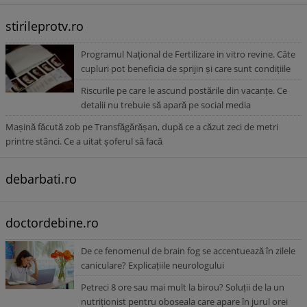
stirileprotv.ro
Programul Național de Fertilizare in vitro revine. Câte
cupluri pot beneficia de sprijin și care sunt condițiile
Riscurile pe care le ascund postările din vacanțe. Ce
detalii nu trebuie să apară pe social media
Mașină făcută zob pe Transfăgărășan, după ce a căzut zeci de metri
printre stânci. Ce a uitat șoferul să facă
debarbati.ro
doctordebine.ro
De ce fenomenul de brain fog se accentuează în zilele
caniculare? Explicațiile neurologului
Petreci 8 ore sau mai mult la birou? Soluții de la un
nutriționist pentru oboseala care apare în jurul orei