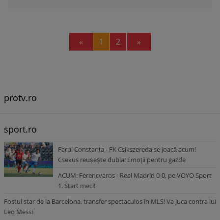
Previous
Next
«
1
2
»
protv.ro
sport.ro
Farul Constanța - FK Csikszereda se joacă acum!
Csekus reușește dubla! Emoții pentru gazde
ACUM: Ferencvaros - Real Madrid 0-0, pe VOYO Sport
1. Start meci!
Fostul star de la Barcelona, transfer spectaculos în MLS! Va juca contra lui
Leo Messi