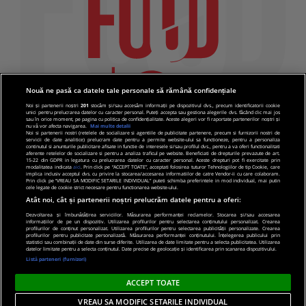
Nouă ne pasă ca datele tale personale să rămână confidențiale
Noi și partenerii noștri
201
stocăm și/sau accesăm informații pe dispozitivul dvs., precum identificatorii cookie
unici pentru prelucrarea datelor cu caracter personal. Puteți accepta sau gestiona alegerile dvs. făcând clic mai jos
sau în orice moment, pe pagina cu politica de confidențialitate. Aceste alegeri vor fi raportate partenerilor noștri și
nu vă vor afecta navigarea.
Mai multe detalii
Noi si partenerii nostri (retelele de socializare si agentiile de publicitate partenere, precum si furnizorii nostri de
servicii de date analitice) prelucram date pentru a permite website-ului sa functioneze, pentru a personaliza
continutul si anunturile publicitare afisate in functie de interesele si/sau profilul dvs., pentru a va oferi functionalitati
aferente retelelor de socializare si pentru a analiza traficul pe website. Beneficiati de drepturile prevazute de art.
15-22 din GDPR in legatura cu prelucrarea datelor cu caracter personal. Aceste drepturi pot fi exercitate prin
modalitatea indicata
aici
. Prin click pe “ACCEPT TOATE”, acceptati folosirea tuturor Tehnologiilor de tip Cookie, care
implica inclusiv acceptul dvs. cu privire la stocarea/accesarea informatiilor de catre Vendor-ii cu care colaboram.
Prin click pe “VREAU SA MODIFIC SETARILE INDIVIDUAL” puteti schimba preferintele in mod individual, mai putin
cele legate de cookie strict necesare pentru functionarea website-ului.
Atât noi, cât și partenerii noștri prelucrăm datele pentru a oferi:
Dezvoltarea și îmbunătățirea serviciilor. Măsurarea performanței reclamelor. Stocarea și/sau accesarea
informațiilor de pe un dispozitiv. Utilizarea profilurilor pentru selectarea conținutului personalizat. Crearea
© 2019 PRO TV S.R.L |
Politica de Cookie
|
Politica
profilurilor de conținut personalizat. Utilizarea profilurilor pentru selectarea publicității personalizate. Crearea
profilurilor pentru publicitate personalizată. Măsurarea performanței conținutului. Înțelegerea publicului prin
de confidentialitate
statistici sau combinații de date din surse diferite. Utilizarea de date limitate pentru a selecta publicitatea. Utilizarea
datelor limitate pentru a selecta conținutul. Date precise de geolocație și identificarea prin scanarea dispozitivului.
Listă parteneri (furnizori)
ACCEPT TOATE
VREAU SA MODIFIC SETARILE INDIVIDUAL