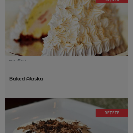
acum 12 ani
Baked Alaska
REȚETE