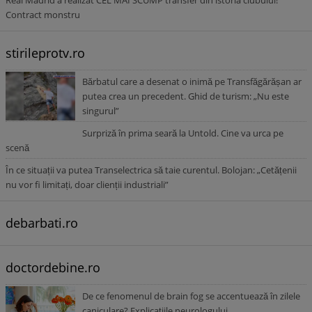
Real Madrid a realizat CEL MAI SCUMP transfer din istoria clubului!
Contract monstru
stirileprotv.ro
Bărbatul care a desenat o inimă pe Transfăgărășan ar
putea crea un precedent. Ghid de turism: „Nu este
singurul”
Surpriză în prima seară la Untold. Cine va urca pe
scenă
În ce situații va putea Transelectrica să taie curentul. Bolojan: „Cetățenii
nu vor fi limitați, doar clienții industriali”
debarbati.ro
doctordebine.ro
De ce fenomenul de brain fog se accentuează în zilele
caniculare? Explicațiile neurologului