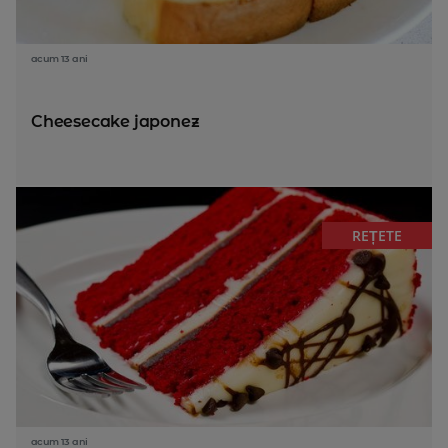
acum 13 ani
Cheesecake japonez
REȚETE
acum 13 ani