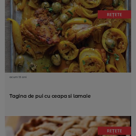
REȚETE
acum 13 ani
Tagina de pui cu ceapa si lamaie
REȚETE