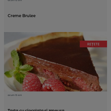
acum 12 ani
Creme Brulee
REȚETE
acum 13 ani
Tarta cu ciocolata si zmeura