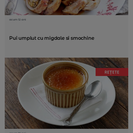
acum 12 ani
Pui umplut cu migdale si smochine
REȚETE