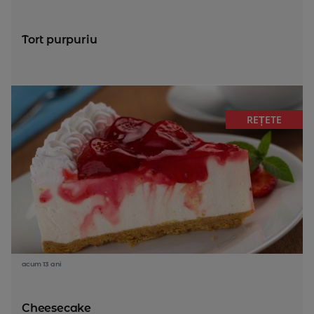
Tort purpuriu
REȚETE
acum 13 ani
Cheesecake