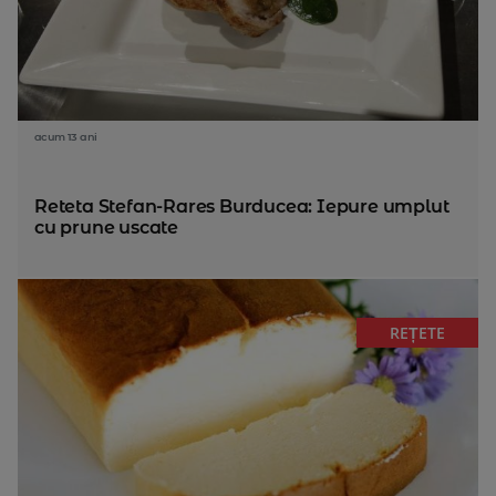
acum 13 ani
Reteta Stefan-Rares Burducea: Iepure umplut
cu prune uscate
REȚETE