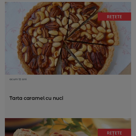
REȚETE
acum 12 ani
Tarta caramel cu nuci
REȚETE