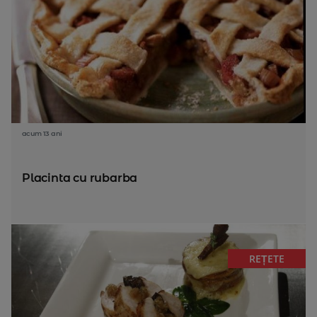
acum 13 ani
Placinta cu rubarba
REȚETE