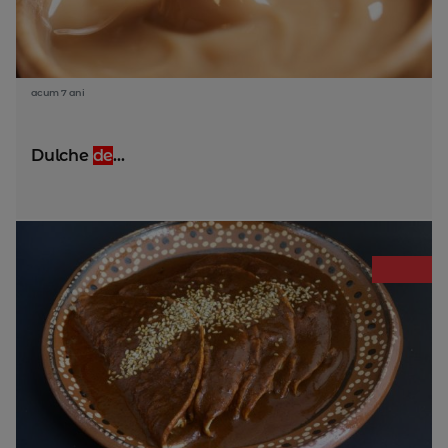
acum 7 ani
Dulche
de
...