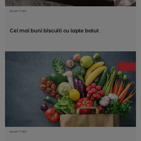
acum 7 ani
Cei mai buni biscuiti cu lapte batut
acum 7 ani