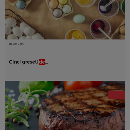
acum 7 ani
Cinci greseli
de
...