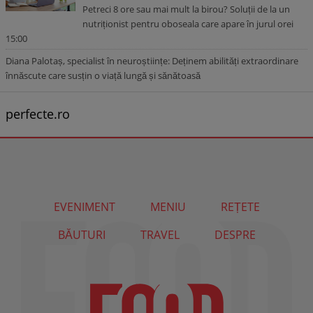
Petreci 8 ore sau mai mult la birou? Soluții de la un
nutriționist pentru oboseala care apare în jurul orei
15:00
Diana Palotaș, specialist în neuroștiințe: Deținem abilități extraordinare
înnăscute care susțin o viață lungă și sănătoasă
perfecte.ro
EVENIMENT
MENIU
REȚETE
BĂUTURI
TRAVEL
DESPRE