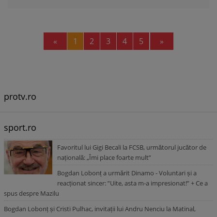
Previous
Next
«
1
2
3
4
5
»
protv.ro
sport.ro
Favoritul lui Gigi Becali la FCSB, următorul jucător de
națională: „Îmi place foarte mult”
Bogdan Lobonț a urmărit Dinamo - Voluntari și a
reacționat sincer: ”Uite, asta m-a impresionat!” + Ce a
spus despre Mazilu
Bogdan Lobonț și Cristi Pulhac, invitații lui Andru Nenciu la Matinal,