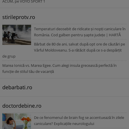
ACUM, pe VOYO SPORT 1
stirileprotv.ro
Temperaturi deosebit de ridicate și nopți caniculare în
România. Cod galben pentru șapte județe | HARTĂ
Bărbat de 80 de ani, salvat după opt ore de căutări pe
Vârful Moldoveanu. S-a rătăcit după ce s-a despărțit
de grup
Marea Ionică vs. Marea Egee. Cum alegi insula grecească perfectă în
funcție de stilul tău de vacanță
debarbati.ro
doctordebine.ro
De ce fenomenul de brain fog se accentuează în zilele
caniculare? Explicațiile neurologului