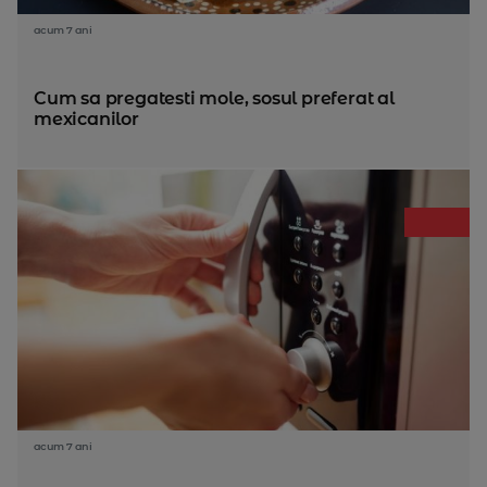
acum 7 ani
Cum sa pregatesti mole, sosul preferat al
mexicanilor
acum 7 ani