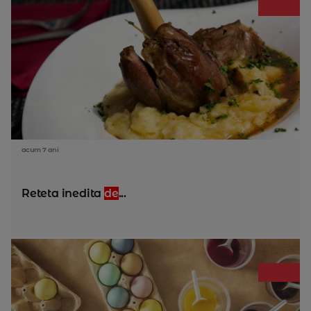
acum 7 ani
Reteta inedita
de
...