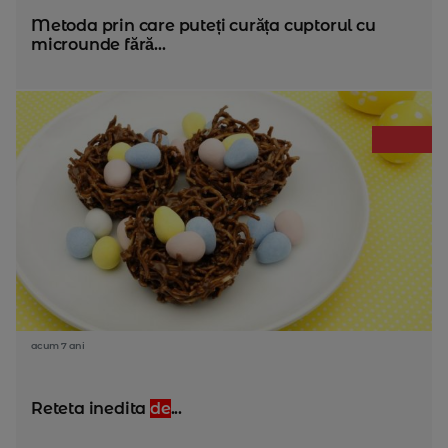
Metoda prin care puteți curăța cuptorul cu
microunde fără...
acum 7 ani
Reteta inedita
de
...