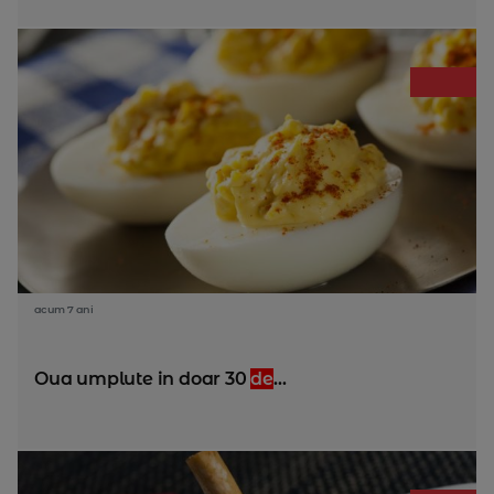
acum 7 ani
Oua umplute in doar 30
de
...