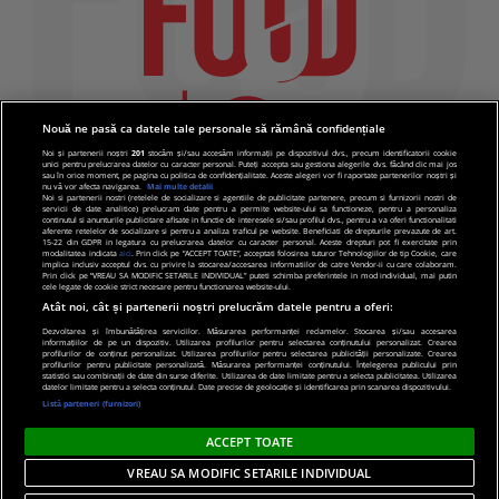
Nouă ne pasă ca datele tale personale să rămână confidențiale
Noi și partenerii noștri
201
stocăm și/sau accesăm informații pe dispozitivul dvs., precum identificatorii cookie
unici pentru prelucrarea datelor cu caracter personal. Puteți accepta sau gestiona alegerile dvs. făcând clic mai jos
sau în orice moment, pe pagina cu politica de confidențialitate. Aceste alegeri vor fi raportate partenerilor noștri și
nu vă vor afecta navigarea.
Mai multe detalii
Noi si partenerii nostri (retelele de socializare si agentiile de publicitate partenere, precum si furnizorii nostri de
servicii de date analitice) prelucram date pentru a permite website-ului sa functioneze, pentru a personaliza
continutul si anunturile publicitare afisate in functie de interesele si/sau profilul dvs., pentru a va oferi functionalitati
aferente retelelor de socializare si pentru a analiza traficul pe website. Beneficiati de drepturile prevazute de art.
15-22 din GDPR in legatura cu prelucrarea datelor cu caracter personal. Aceste drepturi pot fi exercitate prin
modalitatea indicata
aici
. Prin click pe “ACCEPT TOATE”, acceptati folosirea tuturor Tehnologiilor de tip Cookie, care
implica inclusiv acceptul dvs. cu privire la stocarea/accesarea informatiilor de catre Vendor-ii cu care colaboram.
Prin click pe “VREAU SA MODIFIC SETARILE INDIVIDUAL” puteti schimba preferintele in mod individual, mai putin
cele legate de cookie strict necesare pentru functionarea website-ului.
Atât noi, cât și partenerii noștri prelucrăm datele pentru a oferi:
Dezvoltarea și îmbunătățirea serviciilor. Măsurarea performanței reclamelor. Stocarea și/sau accesarea
informațiilor de pe un dispozitiv. Utilizarea profilurilor pentru selectarea conținutului personalizat. Crearea
© 2019 PRO TV S.R.L |
Politica de Cookie
|
Politica
profilurilor de conținut personalizat. Utilizarea profilurilor pentru selectarea publicității personalizate. Crearea
profilurilor pentru publicitate personalizată. Măsurarea performanței conținutului. Înțelegerea publicului prin
de confidentialitate
statistici sau combinații de date din surse diferite. Utilizarea de date limitate pentru a selecta publicitatea. Utilizarea
datelor limitate pentru a selecta conținutul. Date precise de geolocație și identificarea prin scanarea dispozitivului.
Listă parteneri (furnizori)
ACCEPT TOATE
VREAU SA MODIFIC SETARILE INDIVIDUAL