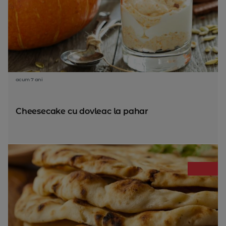
acum 7 ani
Cheesecake cu dovleac la pahar