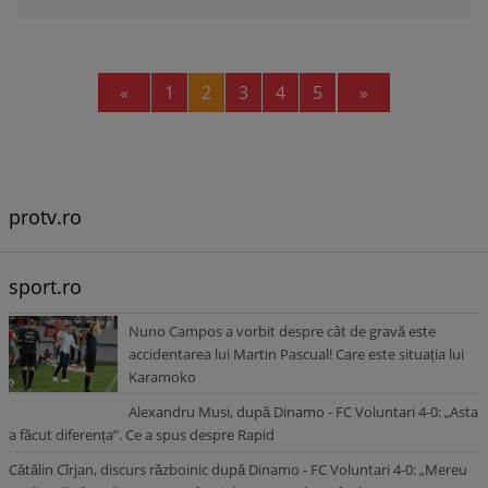
Previous
Next
«
1
2
3
4
5
»
protv.ro
sport.ro
Nuno Campos a vorbit despre cât de gravă este
accidentarea lui Martin Pascual! Care este situația lui
Karamoko
Alexandru Musi, după Dinamo - FC Voluntari 4-0: „Asta
a făcut diferența”. Ce a spus despre Rapid
Cătălin Cîrjan, discurs războinic după Dinamo - FC Voluntari 4-0: „Mereu