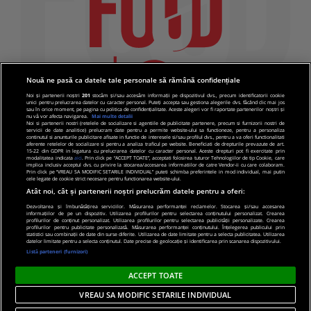
Nouă ne pasă ca datele tale personale să rămână confidențiale
Noi și partenerii noștri
201
stocăm și/sau accesăm informații pe dispozitivul dvs., precum identificatorii cookie
unici pentru prelucrarea datelor cu caracter personal. Puteți accepta sau gestiona alegerile dvs. făcând clic mai jos
sau în orice moment, pe pagina cu politica de confidențialitate. Aceste alegeri vor fi raportate partenerilor noștri și
nu vă vor afecta navigarea.
Mai multe detalii
Noi si partenerii nostri (retelele de socializare si agentiile de publicitate partenere, precum si furnizorii nostri de
servicii de date analitice) prelucram date pentru a permite website-ului sa functioneze, pentru a personaliza
continutul si anunturile publicitare afisate in functie de interesele si/sau profilul dvs., pentru a va oferi functionalitati
aferente retelelor de socializare si pentru a analiza traficul pe website. Beneficiati de drepturile prevazute de art.
15-22 din GDPR in legatura cu prelucrarea datelor cu caracter personal. Aceste drepturi pot fi exercitate prin
modalitatea indicata
aici
. Prin click pe “ACCEPT TOATE”, acceptati folosirea tuturor Tehnologiilor de tip Cookie, care
implica inclusiv acceptul dvs. cu privire la stocarea/accesarea informatiilor de catre Vendor-ii cu care colaboram.
Prin click pe “VREAU SA MODIFIC SETARILE INDIVIDUAL” puteti schimba preferintele in mod individual, mai putin
cele legate de cookie strict necesare pentru functionarea website-ului.
Atât noi, cât și partenerii noștri prelucrăm datele pentru a oferi:
Dezvoltarea și îmbunătățirea serviciilor. Măsurarea performanței reclamelor. Stocarea și/sau accesarea
informațiilor de pe un dispozitiv. Utilizarea profilurilor pentru selectarea conținutului personalizat. Crearea
© 2019 PRO TV S.R.L |
Politica de Cookie
|
Politica
profilurilor de conținut personalizat. Utilizarea profilurilor pentru selectarea publicității personalizate. Crearea
profilurilor pentru publicitate personalizată. Măsurarea performanței conținutului. Înțelegerea publicului prin
de confidentialitate
statistici sau combinații de date din surse diferite. Utilizarea de date limitate pentru a selecta publicitatea. Utilizarea
datelor limitate pentru a selecta conținutul. Date precise de geolocație și identificarea prin scanarea dispozitivului.
Listă parteneri (furnizori)
ACCEPT TOATE
VREAU SA MODIFIC SETARILE INDIVIDUAL