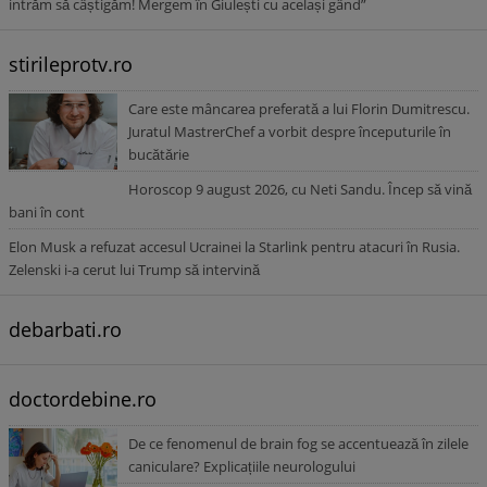
intrăm să câștigăm! Mergem în Giulești cu același gând”
stirileprotv.ro
Care este mâncarea preferată a lui Florin Dumitrescu.
Juratul MastrerChef a vorbit despre începuturile în
bucătărie
Horoscop 9 august 2026, cu Neti Sandu. Încep să vină
bani în cont
Elon Musk a refuzat accesul Ucrainei la Starlink pentru atacuri în Rusia.
Zelenski i-a cerut lui Trump să intervină
debarbati.ro
doctordebine.ro
De ce fenomenul de brain fog se accentuează în zilele
caniculare? Explicațiile neurologului