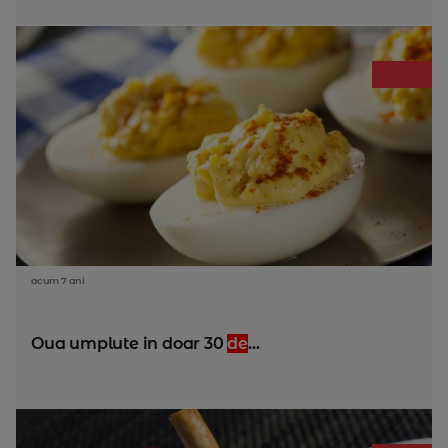
acum 7 ani
Oua umplute in doar 30
de
...