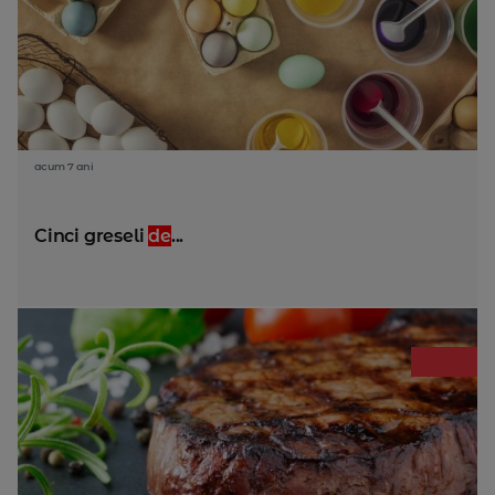
acum 7 ani
Cinci greseli
de
...