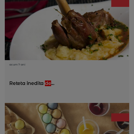
acum 7 ani
Reteta inedita
de
...