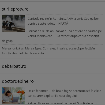
stirileprotv.ro
Canicula revine în România. ANM a emis Cod galben
pentru șapte județe | HARTĂ
Bărbat de 80 de ani, salvat după opt ore de căutări pe
Vârful Moldoveanu. S-a rătăcit după ce s-a despărțit
de grup
Marea Ionică vs. Marea Egee. Cum alegi insula grecească perfectă în
funcție de stilul tău de vacanță
debarbati.ro
doctordebine.ro
De ce fenomenul de brain fog se accentuează în zilele
caniculare? Explicațiile neurologului
Petreci 8 ore sau mai mult la birou? Soluții de la un