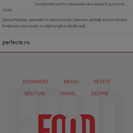
nutriționist pentru oboseala care apare în jurul orei
15:00
Diana Palotaș, specialist în neuroștiințe: Deținem abilități extraordinare
înnăscute care susțin o viață lungă și sănătoasă
perfecte.ro
EVENIMENT
MENIU
REȚETE
BĂUTURI
TRAVEL
DESPRE