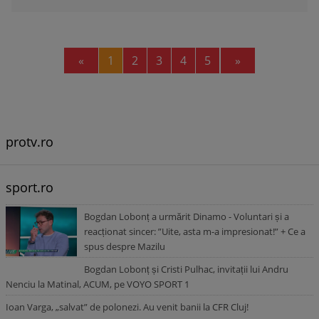
Previous
Next
«
1
2
3
4
5
»
protv.ro
sport.ro
Bogdan Lobonț a urmărit Dinamo - Voluntari și a
reacționat sincer: ”Uite, asta m-a impresionat!” + Ce a
spus despre Mazilu
Bogdan Lobonț și Cristi Pulhac, invitații lui Andru
Nenciu la Matinal, ACUM, pe VOYO SPORT 1
Ioan Varga, „salvat” de polonezi. Au venit banii la CFR Cluj!