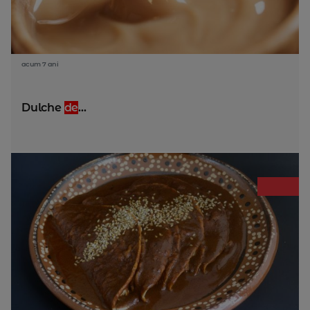
acum 7 ani
Dulche
de
...