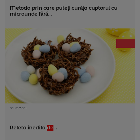
Metoda prin care puteți curăța cuptorul cu
microunde fără...
acum 7 ani
Reteta inedita
de
...