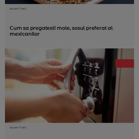
acum 7 ani
Cum sa pregatesti mole, sosul preferat al
mexicanilor
acum 7 ani