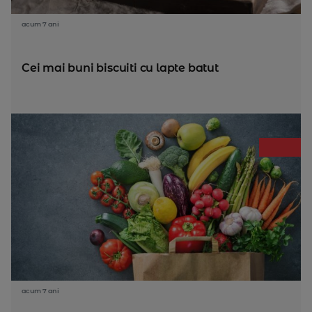
acum 7 ani
Cei mai buni biscuiti cu lapte batut
acum 7 ani