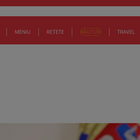
MENIU
REȚETE
BĂUTURI
TRAVEL