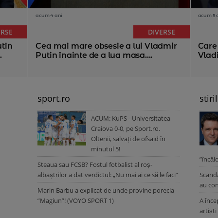
acum 4 ani
acum 5 
ERSE
DIVERSE
tin
Cea mai mare obsesie a lui Vladmir
Care
.
Putin înainte de a lua masa....
Vlad
sport.ro
stiri
ACUM: KuPS - Universitatea
Craiova 0-0, pe Sport.ro.
Oltenii, salvați de ofsaid în
minutul 5!
”încăl
Steaua sau FCSB? Fostul fotbalist al roș-
albaștrilor a dat verdictul: „Nu mai ai ce să le faci”
Scanda
au con
Marin Barbu a explicat de unde provine porecla
”Magiun”! (VOYO SPORT 1)
A înce
artișt