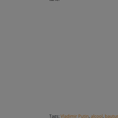
Tags:
Vladimir Putin
,
alcool
,
bautu