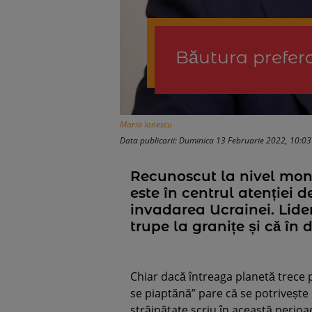
Băutura prefera
Maria Ionescu
Data publicarii: Duminica 13 Februarie 2022, 10:03
Recunoscut la nivel mond
este în centrul atenției d
invadarea Ucrainei. Lider
trupe la granițe și că în 
Chiar dacă întreaga planetă trece
se piaptănă” pare că se potrivește
străinătate scriu în această perioa