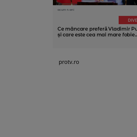
acum 4 ani
DIV
Ce mâncare preferă Vladimir Pu
și care este cea mai mare fobie..
protv.ro