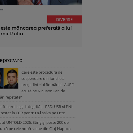
ani
DIVERSE
 este mâncarea preferată a lui
imir Putin
leprotv.ro
Care este procedura de
suspendare din funcție a
președintelui României. AUR îl
acuză pe Nicușor Dan de
cări repetate”
l în jurul Legii Integrității. PSD: USR și PNL
testat la CCR pentru a-l salva pe Fritz
put UNTOLD 2026. Sting și peste 200 de
i urcă pe cele nouă scene din Cluj-Napoca