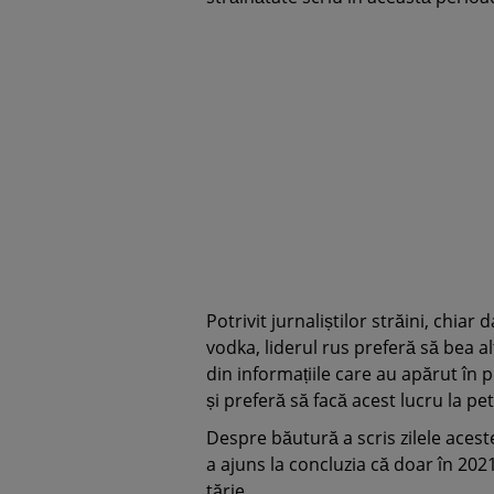
Potrivit jurnaliștilor străini, chia
vodka, liderul rus preferă să bea a
din informațiile care au apărut în 
și preferă să facă acest lucru la pe
Despre băutură a scris zilele aceste
a ajuns la concluzia că doar în 2021
tărie.