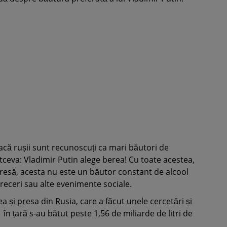
r dacă rușii sunt recunoscuți ca mari băutori de
ltceva: Vladimir Putin alege berea! Cu toate acestea,
presă, acesta nu este un băutor constant de alcool
treceri sau alte evenimente sociale.
a și presa din Rusia, care a făcut unele cercetări și
 în țară s-au bătut peste 1,56 de miliarde de litri de