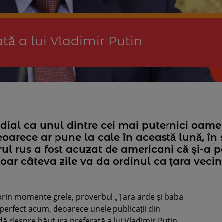
tă a lui Vladimir Putin
ial ca unul dintre cei mai puternici oameni
eoarece ar pune la cale în această lună, în 
ul rus a fost acuzat de americani că și-a p
doar câteva zile va da ordinul ca țara vecin
 prin momente grele, proverbul „Țara arde și baba
 perfect acum, deoarece unele publicații din
dă despre băutura preferată a lui Vladimir Putin.