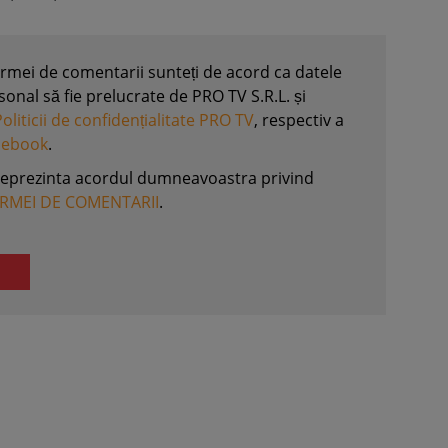
formei de comentarii sunteți de acord ca datele
nal să fie prelucrate de PRO TV S.R.L. și
Politicii de confidențialitate PRO TV
, respectiv a
acebook
.
reprezinta acordul dumneavoastra privind
ORMEI DE COMENTARII
.