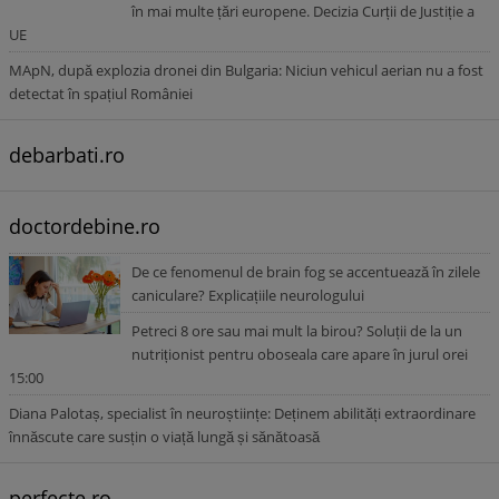
în mai multe țări europene. Decizia Curții de Justiție a
UE
MApN, după explozia dronei din Bulgaria: Niciun vehicul aerian nu a fost
detectat în spațiul României
debarbati.ro
doctordebine.ro
De ce fenomenul de brain fog se accentuează în zilele
caniculare? Explicațiile neurologului
Petreci 8 ore sau mai mult la birou? Soluții de la un
nutriționist pentru oboseala care apare în jurul orei
15:00
Diana Palotaș, specialist în neuroștiințe: Deținem abilități extraordinare
înnăscute care susțin o viață lungă și sănătoasă
perfecte.ro