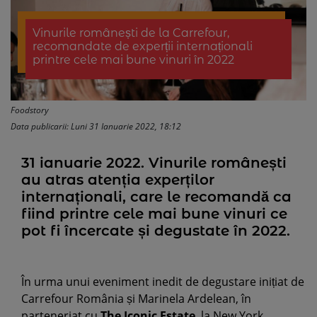
Vinurile românești de la Carrefour,
recomandate de experții internaționali
printre cele mai bune vinuri în 2022
Foodstory
Data publicarii: Luni 31 Ianuarie 2022, 18:12
31 ianuarie 2022. Vinurile românești
au atras atenția experților
internaționali, care le recomandă ca
fiind printre cele mai bune vinuri ce
pot fi încercate și degustate în 2022.
În urma unui eveniment inedit de degustare inițiat de
Carrefour România și Marinela Ardelean, în
parteneriat cu
The Iconic Estate
, la New York,