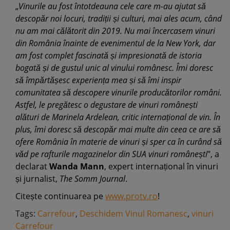
„
Vinurile au fost întotdeauna cele care m-au ajutat să
descopăr noi locuri, tradiții și culturi, mai ales acum, când
nu am mai călătorit din 2019. Nu mai încercasem vinuri
din România înainte de evenimentul de la New York, dar
am fost complet fascinată și impresionată de istoria
bogată și de gustul unic al vinului românesc. Îmi doresc
să împărtășesc experiența mea și să îmi inspir
comunitatea să descopere vinurile producătorilor români.
Astfel, le pregătesc o degustare de vinuri românești
alături de Marinela Ardelean, critic internațional de vin. În
plus, îmi doresc să descopăr mai multe din ceea ce are să
ofere România în materie de vinuri și sper ca în curând să
văd pe rafturile magazinelor din SUA vinuri românești
”, a
declarat
Wanda Mann
, expert internațional în vinuri
și jurnalist,
The Somm Journal
.
Citește continuarea pe
www.protv.ro
!
Tags:
Carrefour
,
Deschidem Vinul Romanesc
,
vinuri
Carrefour