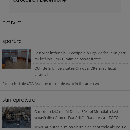
cu ocazia 1 Decembrie
protv.ro
sport.ro
La noi se întâmplă! O echipă din Liga 2 a făcut un gest
rar întâlnit: „Mulțumim de ospitalitate!”
OUT de la Universitatea Craiova! Oltenii au făcut
anunțul
Pe ce cheltuie UTA Arad un milion de euro în fiecare sezon
stirileprotv.ro
O motocicletă din Al Doilea Război Mondial a fost
scoasă din nămolul Dunării, în Budapesta | FOTO
WAZE ar putea elimina alertele de controale ale poliției