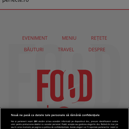
EVENIMENT
MENIU
REȚETE
BĂUTURI
TRAVEL
DESPRE
Nouă ne pasă ca datele tale personale să rămână confidențiale
Noi și partenerii noștri
201
stocăm și/sau accesăm informații pe dispozitivul dvs., precum identificatorii cookie
unici pentru prelucrarea datelor cu caracter personal. Puteți accepta sau gestiona alegerile dvs. făcând clic mai jos
sau în orice moment, pe pagina cu politica de confidențialitate. Aceste alegeri vor fi raportate partenerilor noștri și