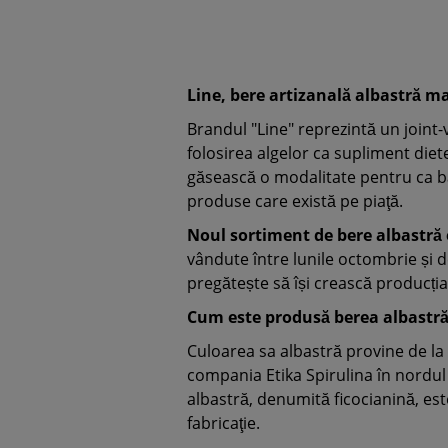
Line, bere artizanală albastră m
Brandul "Line" reprezintă un joint-
folosirea algelor ca supliment diete
găsească o modalitate pentru ca bău
produse care există pe piaţă.
Noul sortiment de bere albastră 
vândute între lunile octombrie și 
pregătește să își crească producția 
Cum este produsă berea albastr
Culoarea sa albastră provine de la s
compania Etika Spirulina în nordu
albastră, denumită ficocianină, es
fabricaţie.