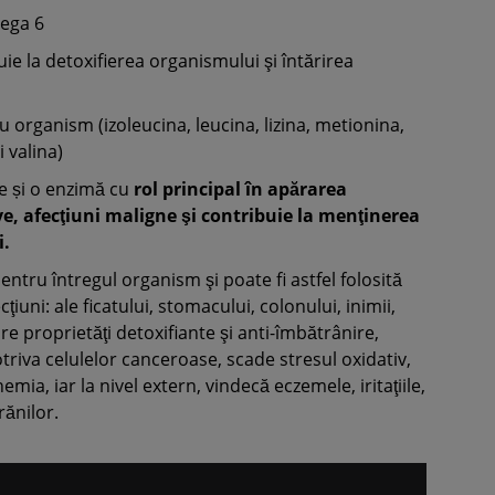
mega 6
buie la detoxifierea organismului şi întărirea
ru organism (izoleucina, leucina, lizina, metionina,
i valina)
e și o enzimă cu
rol principal în apărarea
e, afecţiuni maligne şi contribuie la menţinerea
i.
entru întregul organism şi poate fi astfel folosită
iuni: ale ficatului, stomacului, colonului, inimii,
 proprietăţi detoxifiante şi anti-îmbătrânire,
riva celulelor canceroase, scade stresul oxidativ,
ia, iar la nivel extern, vindecă eczemele, iritaţiile,
rănilor.