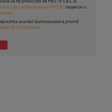
nal să fie prelucrate de PRO TV S.R.L. și
Politicii de confidențialitate PRO TV
, respectiv a
acebook
.
reprezinta acordul dumneavoastra privind
ORMEI DE COMENTARII
.