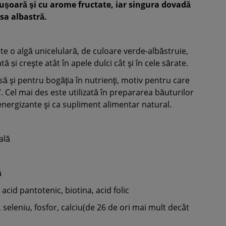
uşoară şi cu arome fructate, iar singura dovadă
 sa albastră.
ste o algă unicelulară, de culoare verde-albăstruie,
ă și creşte atât în apele dulci cât şi în cele sărate.
 şi pentru bogăţia în nutrienţi, motiv pentru care
. Cel mai des este utilizată în prepararea băuturilor
energizante şi ca supliment alimentar natural.
ală
ă
, acid pantotenic, biotina, acid folic
 seleniu, fosfor, calciu(de 26 de ori mai mult decât