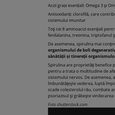
Acizi grași esențiali: Omega 3 şi O
Antioxidanți: clorofilă, care contri
sistemului imunitar
Toţi cei 8 aminoacizi esenţiali pent
fenilalanina, treonina, triptofanul ş
De asemenea, spirulina mai conţin
organismului de boli degenerativ
sănătăţii şi tinereţii organismulu
Spirulina are proprietăţi benefice p
pentru a trata o multitudine de afecţ
sistemului nervos. De asemenea, are
îmbunătăţeşte vederea, luptă împot
scade colesterolul rău, combate anem
psoriazisul şi grăbeşte vindecarea 
Foto shutterstock.com