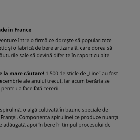
ade in France
venture între o firmă ce doreşte să popularizeze
tic şi o fabrică de bere artizanală, care dorea să
turile sale să devină diferite în raport cu alte
e la mare căutare!
1.500 de sticle de „Line” au fost
decembrie ale anului trecut, iar acum berăria se
pentru a face față cererii.
ă
pirulină, o algă cultivată în bazine speciale de
l Franţei. Componenta spirulinei ce produce nuanţa
te adăugată apoi în bere în timpul procesului de