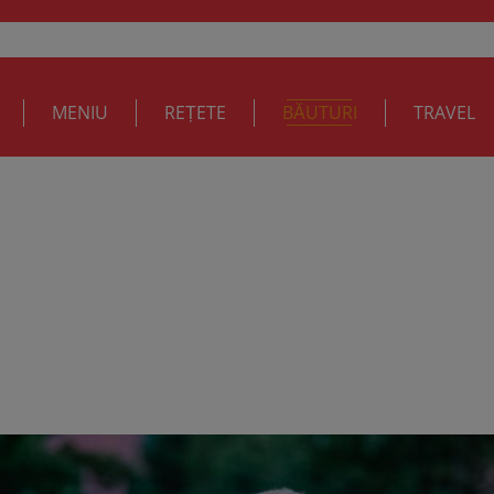
MENIU
REȚETE
BĂUTURI
TRAVEL