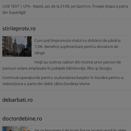
LIVE TEXT | UTA - Rapid, azi, de la 21:00, pe Sport.ro. Începe etapa a patra
din Superligă!
stirileprotv.ro
Cum poți împrumuta statul cu dobânzi de până la
7,5%. Beneficii suplimentare pentru donatorii de
sânge
Hoţii au sustras cabluri din incinta unor parcuri de
panouri solare amplasate în judeţele Dâmboviţa, Ilfov şi Giurgiu
Continuă operațiunile pentru scufundarea barjelor în Dunăre pentru a
redirecționa o parte din debit către Dunărea Veche
debarbati.ro
doctordebine.ro
De ce fenomenul de brain fog se accentuează în zilele