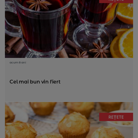
acum 8 ani
Cel mai bun vin fiert
REȚETE