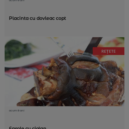
acum 8 ani
Placinta cu dovleac copt
REȚETE
acum 8 ani
Fasole cu ciolan