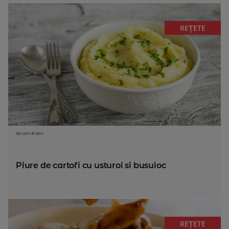
REȚETE
acum 8 ani
Piure de cartofi cu usturoi si busuioc
REȚETE