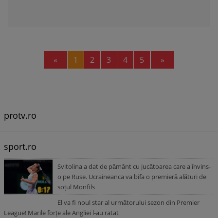
Previous
Next
«
1
2
3
4
5
»
protv.ro
sport.ro
Svitolina a dat de pământ cu jucătoarea care a învins-
o pe Ruse. Ucraineanca va bifa o premieră alături de
soțul Monfils
El va fi noul star al următorului sezon din Premier
League! Marile forțe ale Angliei l-au ratat