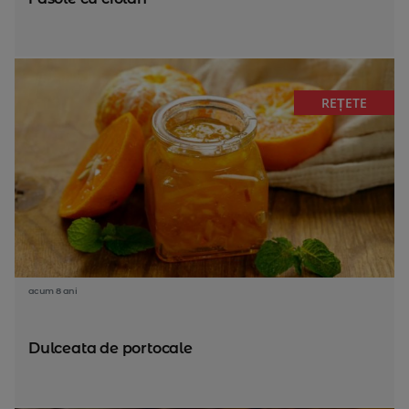
REȚETE
acum 8 ani
Dulceata de portocale