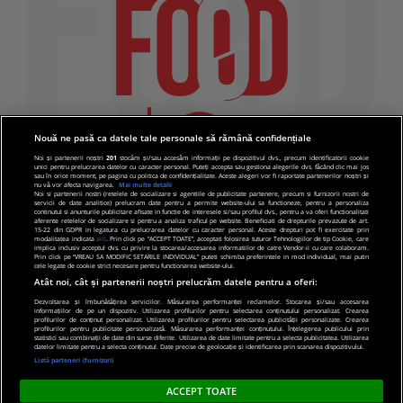
Nouă ne pasă ca datele tale personale să rămână confidențiale
Noi și partenerii noștri
201
stocăm și/sau accesăm informații pe dispozitivul dvs., precum identificatorii cookie
unici pentru prelucrarea datelor cu caracter personal. Puteți accepta sau gestiona alegerile dvs. făcând clic mai jos
sau în orice moment, pe pagina cu politica de confidențialitate. Aceste alegeri vor fi raportate partenerilor noștri și
nu vă vor afecta navigarea.
Mai multe detalii
Noi si partenerii nostri (retelele de socializare si agentiile de publicitate partenere, precum si furnizorii nostri de
servicii de date analitice) prelucram date pentru a permite website-ului sa functioneze, pentru a personaliza
continutul si anunturile publicitare afisate in functie de interesele si/sau profilul dvs., pentru a va oferi functionalitati
aferente retelelor de socializare si pentru a analiza traficul pe website. Beneficiati de drepturile prevazute de art.
15-22 din GDPR in legatura cu prelucrarea datelor cu caracter personal. Aceste drepturi pot fi exercitate prin
modalitatea indicata
aici
. Prin click pe “ACCEPT TOATE”, acceptati folosirea tuturor Tehnologiilor de tip Cookie, care
implica inclusiv acceptul dvs. cu privire la stocarea/accesarea informatiilor de catre Vendor-ii cu care colaboram.
Prin click pe “VREAU SA MODIFIC SETARILE INDIVIDUAL” puteti schimba preferintele in mod individual, mai putin
cele legate de cookie strict necesare pentru functionarea website-ului.
Atât noi, cât și partenerii noștri prelucrăm datele pentru a oferi:
Dezvoltarea și îmbunătățirea serviciilor. Măsurarea performanței reclamelor. Stocarea și/sau accesarea
informațiilor de pe un dispozitiv. Utilizarea profilurilor pentru selectarea conținutului personalizat. Crearea
© 2019 PRO TV S.R.L |
Politica de Cookie
|
Politica
profilurilor de conținut personalizat. Utilizarea profilurilor pentru selectarea publicității personalizate. Crearea
profilurilor pentru publicitate personalizată. Măsurarea performanței conținutului. Înțelegerea publicului prin
de confidentialitate
statistici sau combinații de date din surse diferite. Utilizarea de date limitate pentru a selecta publicitatea. Utilizarea
datelor limitate pentru a selecta conținutul. Date precise de geolocație și identificarea prin scanarea dispozitivului.
Listă parteneri (furnizori)
ACCEPT TOATE