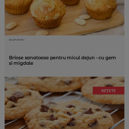
acum 8 ani
Briose sanatoase pentru micul dejun - cu gem
si migdale
REȚETE