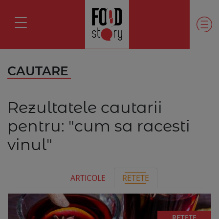
CAUTARE
Rezultatele cautarii
pentru:
"cum sa racesti
vinul"
ARTICOLE
RETETE
REȚETE