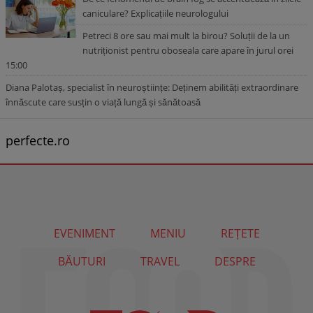
caniculare? Explicațiile neurologului
Petreci 8 ore sau mai mult la birou? Soluții de la un
nutriționist pentru oboseala care apare în jurul orei
15:00
Diana Palotaș, specialist în neuroștiințe: Deținem abilități extraordinare
înnăscute care susțin o viață lungă și sănătoasă
perfecte.ro
EVENIMENT
MENIU
REȚETE
BĂUTURI
TRAVEL
DESPRE