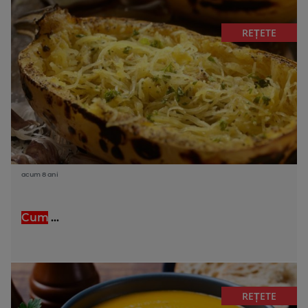
REȚETE
acum 8 ani
Cum
...
REȚETE