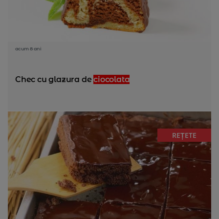
acum 8 ani
Chec cu glazura de
ciocolata
REȚETE