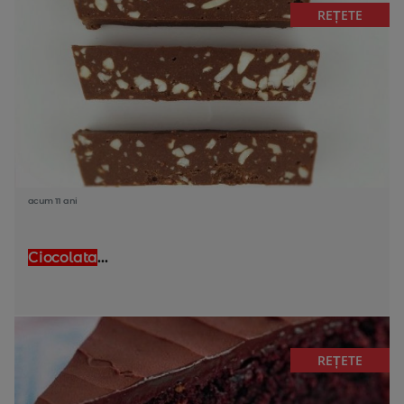
REȚETE
acum 11 ani
Ciocolata
...
REȚETE