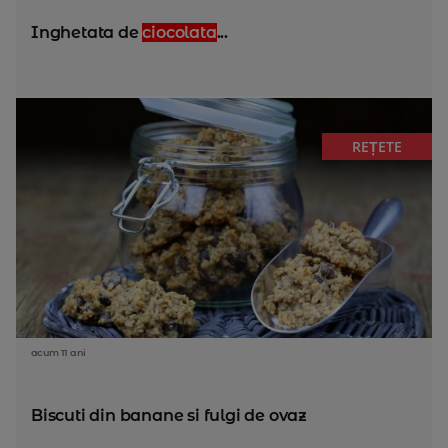
Inghetata de
ciocolata
...
REȚETE
acum 11 ani
Biscuti din banane si fulgi de ovaz