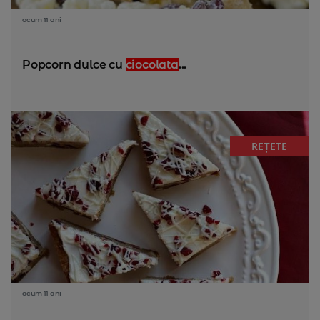
acum 11 ani
Popcorn dulce cu
ciocolata
...
REȚETE
acum 11 ani