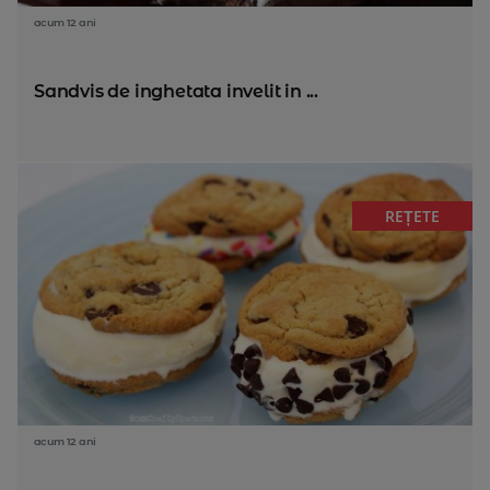
acum 12 ani
Sandvis de inghetata invelit in ...
REȚETE
acum 12 ani