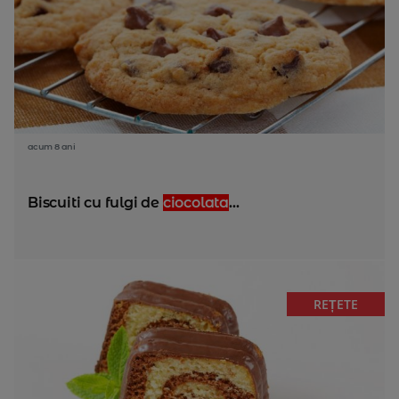
acum 8 ani
Biscuiti cu fulgi de
ciocolata
...
REȚETE