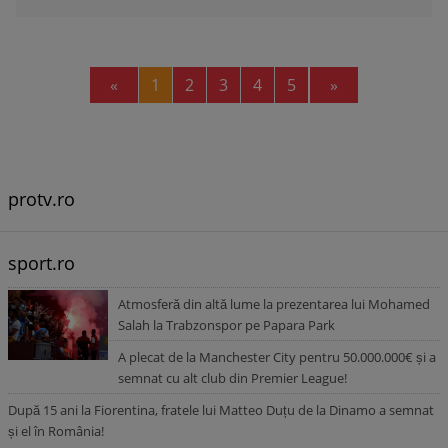
Previous
Next
«
1
2
3
4
5
»
protv.ro
sport.ro
Atmosferă din altă lume la prezentarea lui Mohamed
Salah la Trabzonspor pe Papara Park
A plecat de la Manchester City pentru 50.000.000€ și a
semnat cu alt club din Premier League!
După 15 ani la Fiorentina, fratele lui Matteo Duțu de la Dinamo a semnat
și el în România!