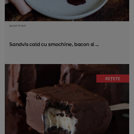
acum 11 ani
Sandvis cald cu smochine, bacon si ...
REȚETE