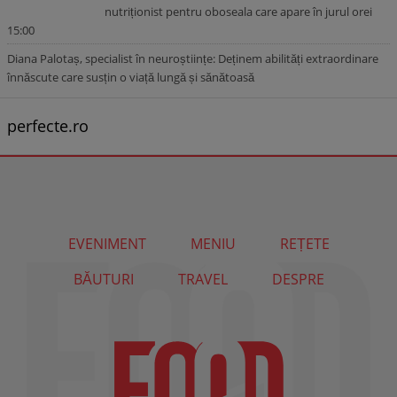
nutriționist pentru oboseala care apare în jurul orei
15:00
Diana Palotaș, specialist în neuroștiințe: Deținem abilități extraordinare
înnăscute care susțin o viață lungă și sănătoasă
perfecte.ro
EVENIMENT
MENIU
REȚETE
BĂUTURI
TRAVEL
DESPRE