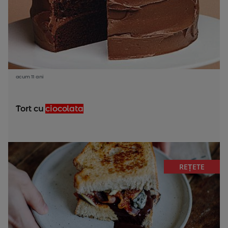
acum 11 ani
Tort cu
ciocolata
REȚETE