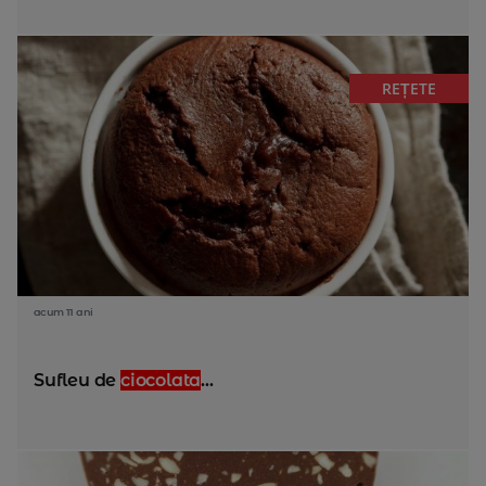
REȚETE
acum 11 ani
Sufleu de
ciocolata
...