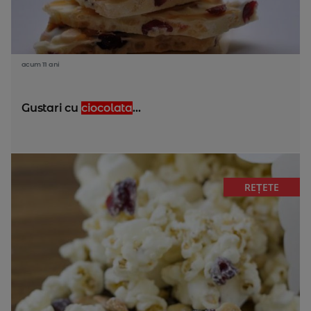
acum 11 ani
Gustari cu
ciocolata
...
REȚETE