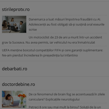
stirileprotv.ro
Danemarca a luat măsuri împotriva fraudării cu AI.
Adolescenții au fost obligați să-și susțină oral eseurile
scrise
Un motociclist de 23 de ani a murit într-un accident
grav la Suceava. Nu avea permis, iar vehiculul nu era înmatriculat
UEFA menține boicotul competițiilor FIFA și cere garanții suplimentare:
Ne-am pierdut încrederea în președinția lui Infantino
debarbati.ro
doctordebine.ro
De ce fenomenul de brain fog se accentuează în zilele
caniculare? Explicațiile neurologului
Petreci 8 ore sau mai mult la birou? Soluții de la un