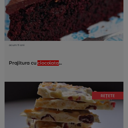
acum 11 ani
Prajitura cu
ciocolata
...
REȚETE