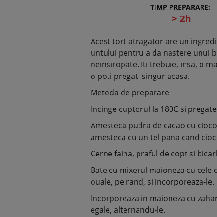
TIMP PREPARARE:
> 2h
Acest tort atragator are un ingredi
untului pentru a da nastere unui bl
neinsiropate. Iti trebuie, insa, o 
o poti pregati singur acasa.
Metoda de preparare
Incinge cuptorul la 180C si pregat
Amesteca pudra de cacao cu ciocola
amesteca cu un tel pana cand cioc
Cerne faina, praful de copt si bicar
Bate cu mixerul maioneza cu cele 
ouale, pe rand, si incorporeaza-le. 
Incorporeaza in maioneza cu zahar 
egale, alternandu-le.