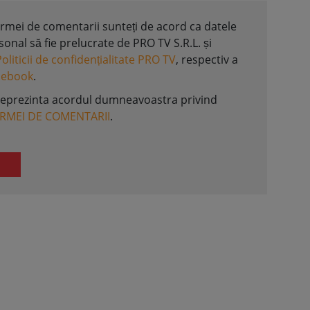
formei de comentarii sunteți de acord ca datele
nal să fie prelucrate de PRO TV S.R.L. și
Politicii de confidențialitate PRO TV
, respectiv a
acebook
.
reprezinta acordul dumneavoastra privind
ORMEI DE COMENTARII
.