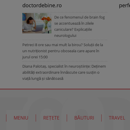
doctordebine.ro
perf
De ce fenomenul de brain fog
se accentuează în zilele
caniculare? Explicațiile
neurologului
Petreci 8 ore sau mai mult la birou? Soluții de la
un nutriționist pentru oboseala care apare în
jurul orei 15:00
Diana Palotaș, specialist în neuroștiințe: Deținem
abilități extraordinare înnăscute care susțin o
viață lungă și sănătoasă
MENIU
REȚETE
BĂUTURI
TRAVEL