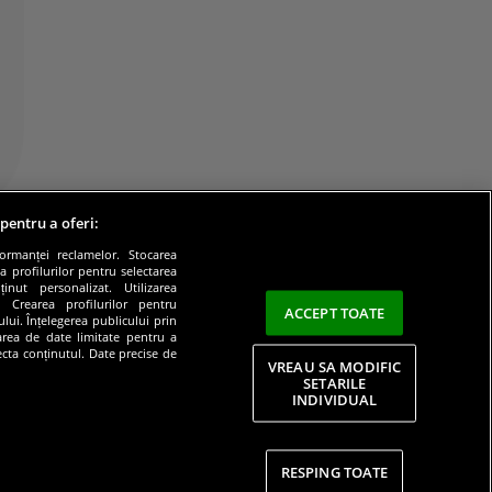
 pentru a oferi:
formanței reclamelor. Stocarea
a profilurilor pentru selectarea
inut personalizat. Utilizarea
e. Crearea profilurilor pentru
ACCEPT TOATE
lui. Înțelegerea publicului prin
zarea de date limitate pentru a
lecta conținutul. Date precise de
VREAU SA MODIFIC
SETARILE
INDIVIDUAL
litate
RESPING TOATE