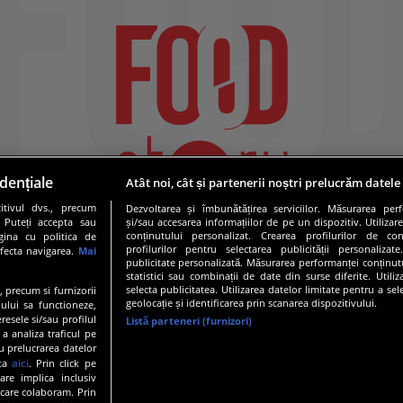
dențiale
Atât noi, cât și partenerii noștri prelucrăm datele
tivul dvs., precum
Dezvoltarea și îmbunătățirea serviciilor. Măsurarea per
. Puteți accepta sau
și/sau accesarea informațiilor de pe un dispozitiv. Utilizare
conținutului personalizat. Crearea profilurilor de conț
gina cu politica de
profilurilor pentru selectarea publicității personalizat
afecta navigarea.
Mai
publicitate personalizată. Măsurarea performanței conținutu
statistici sau combinații de date din surse diferite. Utili
selecta publicitatea. Utilizarea datelor limitate pentru a se
e, precum si furnizorii
geolocație și identificarea prin scanarea dispozitivului.
ului sa functioneze,
resele si/sau profilul
Listă parteneri (furnizori)
 a analiza traficul pe
19 PRO TV S.R.L |
Politica de Cookie
|
Politica de confidentia
u prelucrarea datelor
aici
ata
. Prin click pe
are implica inclusiv
 care colaboram. Prin