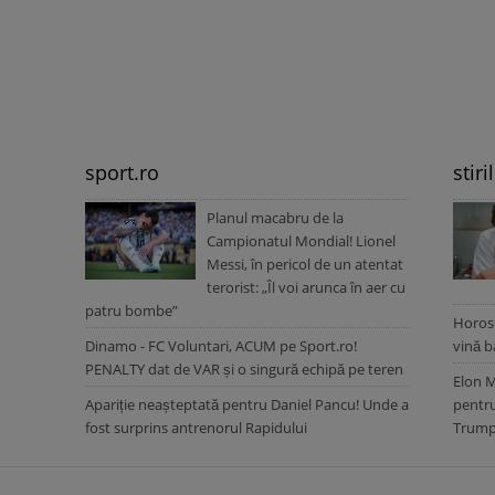
sport.ro
stiri
Planul macabru de la
Campionatul Mondial! Lionel
Messi, în pericol de un atentat
terorist: „Îl voi arunca în aer cu
patru bombe”
Horosc
Dinamo - FC Voluntari, ACUM pe Sport.ro!
vină b
PENALTY dat de VAR și o singură echipă pe teren
Elon M
Apariție neașteptată pentru Daniel Pancu! Unde a
pentru
fost surprins antrenorul Rapidului
Trump 