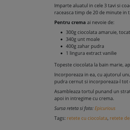
Imparte aluatul in cele 3 tavi si co
raceasca timp de 20 de minute in ta
Pentru crema
ai nevoie de:
300g ciocolata amaruie, toca
340g unt moale
400g zahar pudra
1 lingura extract vanilie
Topeste ciocolata la bain marie, ap
Incorporeaza in ea, cu ajutorul un
pudra cernut si incorporeaza-l tot c
Asambleaza tortul punand un strat
apoi in intregime cu crema.
Sursa reteta si foto:
Epicurious
Tags:
retete cu ciocolata
,
retete de