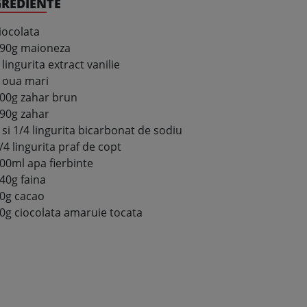
GREDIENTE
iocolata
90g maioneza
 lingurita extract vanilie
 oua mari
00g zahar brun
90g zahar
 si 1/4 lingurita bicarbonat de sodiu
/4 lingurita praf de copt
00ml apa fierbinte
40g faina
0g cacao
0g ciocolata amaruie tocata