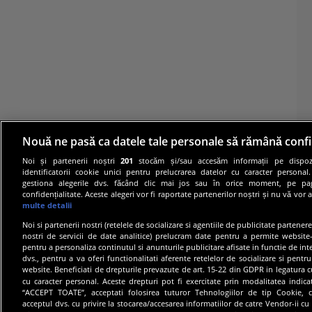
Nouă ne pasă ca datele tale personale să rămână confi
Noi și partenerii noștri
201
stocăm și/sau accesăm informații pe dispozi
identificatorii cookie unici pentru prelucrarea datelor cu caracter personal
gestiona alegerile dvs. făcând clic mai jos sau în orice moment, pe pa
confidențialitate. Aceste alegeri vor fi raportate partenerilor noștri și nu vă vor 
multe detalii
Noi si partenerii nostri (retelele de socializare si agentiile de publicitate partener
nostri de servicii de date analitice) prelucram date pentru a permite website-
pentru a personaliza continutul si anunturile publicitare afisate in functie de inte
dvs., pentru a va oferi functionalitati aferente retelelor de socializare si pentru
© 20
website. Beneficiati de drepturile prevazute de art. 15-22 din GDPR in legatura c
cu caracter personal. Aceste drepturi pot fi exercitate prin modalitatea indic
“ACCEPT TOATE”, acceptati folosirea tuturor Tehnologiilor de tip Cookie, c
acceptul dvs. cu privire la stocarea/accesarea informatiilor de catre Vendor-ii cu