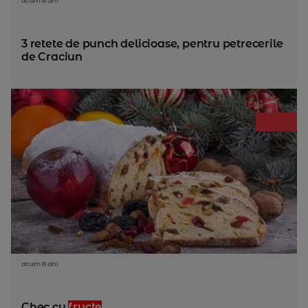
acum 8 ani
3 retete de punch delicioase, pentru petrecerile
de Craciun
acum 8 ani
Chec cu
fructe
...