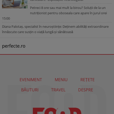
Petreci 8 ore sau mai mult la birou? Soluții de la un
nutriționist pentru oboseala care apare în jurul orei
15:00
Diana Palotaș, specialist în neuroștiințe: Deținem abilități extraordinare
înnăscute care susțin o viață lungă și sănătoasă
perfecte.ro
EVENIMENT
MENIU
REȚETE
BĂUTURI
TRAVEL
DESPRE