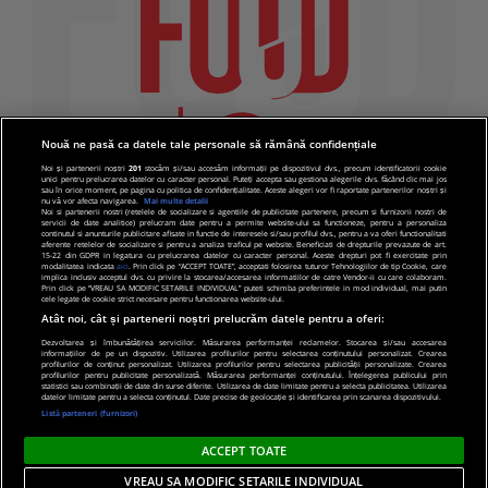
Nouă ne pasă ca datele tale personale să rămână confidențiale
Noi și partenerii noștri
201
stocăm și/sau accesăm informații pe dispozitivul dvs., precum identificatorii cookie
unici pentru prelucrarea datelor cu caracter personal. Puteți accepta sau gestiona alegerile dvs. făcând clic mai jos
sau în orice moment, pe pagina cu politica de confidențialitate. Aceste alegeri vor fi raportate partenerilor noștri și
nu vă vor afecta navigarea.
Mai multe detalii
Noi si partenerii nostri (retelele de socializare si agentiile de publicitate partenere, precum si furnizorii nostri de
servicii de date analitice) prelucram date pentru a permite website-ului sa functioneze, pentru a personaliza
continutul si anunturile publicitare afisate in functie de interesele si/sau profilul dvs., pentru a va oferi functionalitati
aferente retelelor de socializare si pentru a analiza traficul pe website. Beneficiati de drepturile prevazute de art.
15-22 din GDPR in legatura cu prelucrarea datelor cu caracter personal. Aceste drepturi pot fi exercitate prin
modalitatea indicata
aici
. Prin click pe “ACCEPT TOATE”, acceptati folosirea tuturor Tehnologiilor de tip Cookie, care
implica inclusiv acceptul dvs. cu privire la stocarea/accesarea informatiilor de catre Vendor-ii cu care colaboram.
Prin click pe “VREAU SA MODIFIC SETARILE INDIVIDUAL” puteti schimba preferintele in mod individual, mai putin
cele legate de cookie strict necesare pentru functionarea website-ului.
Atât noi, cât și partenerii noștri prelucrăm datele pentru a oferi:
Dezvoltarea și îmbunătățirea serviciilor. Măsurarea performanței reclamelor. Stocarea și/sau accesarea
informațiilor de pe un dispozitiv. Utilizarea profilurilor pentru selectarea conținutului personalizat. Crearea
© 2019 PRO TV S.R.L |
Politica de Cookie
|
Politica
profilurilor de conținut personalizat. Utilizarea profilurilor pentru selectarea publicității personalizate. Crearea
profilurilor pentru publicitate personalizată. Măsurarea performanței conținutului. Înțelegerea publicului prin
de confidentialitate
statistici sau combinații de date din surse diferite. Utilizarea de date limitate pentru a selecta publicitatea. Utilizarea
datelor limitate pentru a selecta conținutul. Date precise de geolocație și identificarea prin scanarea dispozitivului.
Listă parteneri (furnizori)
ACCEPT TOATE
VREAU SA MODIFIC SETARILE INDIVIDUAL