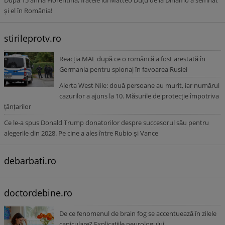
După 15 ani la Fiorentina, fratele lui Matteo Duțu de la Dinamo a semnat
și el în România!
stirileprotv.ro
Reacția MAE după ce o româncă a fost arestată în
Germania pentru spionaj în favoarea Rusiei
Alerta West Nile: două persoane au murit, iar numărul
cazurilor a ajuns la 10. Măsurile de protecție împotriva
țânțarilor
Ce le-a spus Donald Trump donatorilor despre succesorul său pentru
alegerile din 2028. Pe cine a ales între Rubio și Vance
debarbati.ro
doctordebine.ro
De ce fenomenul de brain fog se accentuează în zilele
caniculare? Explicațiile neurologului