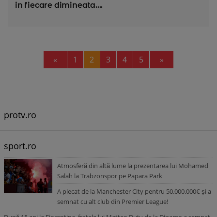
in fiecare dimineata....
Previous
Next
«
1
2
3
4
5
»
protv.ro
sport.ro
Atmosferă din altă lume la prezentarea lui Mohamed
Salah la Trabzonspor pe Papara Park
A plecat de la Manchester City pentru 50.000.000€ și a
semnat cu alt club din Premier League!