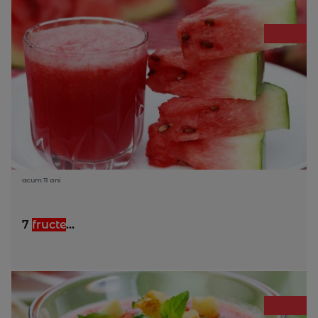
acum 11 ani
7
fructe
...