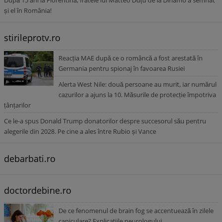
După 15 ani la Fiorentina, fratele lui Matteo Duțu de la Dinamo a semnat
și el în România!
stirileprotv.ro
Reacția MAE după ce o româncă a fost arestată în
Germania pentru spionaj în favoarea Rusiei
Alerta West Nile: două persoane au murit, iar numărul
cazurilor a ajuns la 10. Măsurile de protecție împotriva
țânțarilor
Ce le-a spus Donald Trump donatorilor despre succesorul său pentru
alegerile din 2028. Pe cine a ales între Rubio și Vance
debarbati.ro
doctordebine.ro
De ce fenomenul de brain fog se accentuează în zilele
caniculare? Explicațiile neurologului