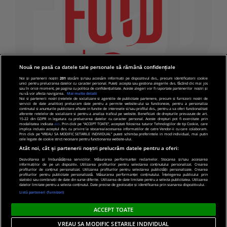
Nouă ne pasă ca datele tale personale să rămână confidențiale
Noi și partenerii noștri
201
stocăm și/sau accesăm informații pe dispozitivul dvs., precum identificatorii cookie
unici pentru prelucrarea datelor cu caracter personal. Puteți accepta sau gestiona alegerile dvs. făcând clic mai jos
sau în orice moment, pe pagina cu politica de confidențialitate. Aceste alegeri vor fi raportate partenerilor noștri și
nu vă vor afecta navigarea.
Mai multe detalii
Noi si partenerii nostri (retelele de socializare si agentiile de publicitate partenere, precum si furnizorii nostri de
servicii de date analitice) prelucram date pentru a permite website-ului sa functioneze, pentru a personaliza
continutul si anunturile publicitare afisate in functie de interesele si/sau profilul dvs., pentru a va oferi functionalitati
aferente retelelor de socializare si pentru a analiza traficul pe website. Beneficiati de drepturile prevazute de art.
15-22 din GDPR in legatura cu prelucrarea datelor cu caracter personal. Aceste drepturi pot fi exercitate prin
modalitatea indicata
aici
. Prin click pe “ACCEPT TOATE”, acceptati folosirea tuturor Tehnologiilor de tip Cookie, care
implica inclusiv acceptul dvs. cu privire la stocarea/accesarea informatiilor de catre Vendor-ii cu care colaboram.
Prin click pe “VREAU SA MODIFIC SETARILE INDIVIDUAL” puteti schimba preferintele in mod individual, mai putin
cele legate de cookie strict necesare pentru functionarea website-ului.
Atât noi, cât și partenerii noștri prelucrăm datele pentru a oferi:
Dezvoltarea și îmbunătățirea serviciilor. Măsurarea performanței reclamelor. Stocarea și/sau accesarea
informațiilor de pe un dispozitiv. Utilizarea profilurilor pentru selectarea conținutului personalizat. Crearea
© 2019 PRO TV S.R.L |
Politica de Cookie
|
Politica
profilurilor de conținut personalizat. Utilizarea profilurilor pentru selectarea publicității personalizate. Crearea
profilurilor pentru publicitate personalizată. Măsurarea performanței conținutului. Înțelegerea publicului prin
de confidentialitate
statistici sau combinații de date din surse diferite. Utilizarea de date limitate pentru a selecta publicitatea. Utilizarea
datelor limitate pentru a selecta conținutul. Date precise de geolocație și identificarea prin scanarea dispozitivului.
Listă parteneri (furnizori)
ACCEPT TOATE
VREAU SA MODIFIC SETARILE INDIVIDUAL