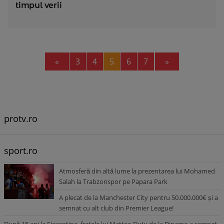
timpul verii
Previous
Next
«
3
4
5
6
7
»
protv.ro
sport.ro
Atmosferă din altă lume la prezentarea lui Mohamed
Salah la Trabzonspor pe Papara Park
A plecat de la Manchester City pentru 50.000.000€ și a
semnat cu alt club din Premier League!