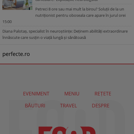
Petreci 8 ore sau mai mult la birou? Soluții de la un
nutriționist pentru oboseala care apare în jurul orei
15:00
Diana Palotaș, specialist în neuroștiințe: Deținem abilități extraordinare
înnăscute care susțin o viață lungă și sănătoasă
perfecte.ro
EVENIMENT
MENIU
REȚETE
BĂUTURI
TRAVEL
DESPRE