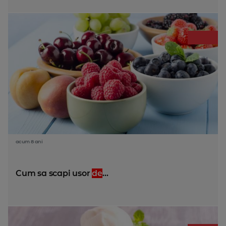
acum 8 ani
Cum sa scapi usor
de
...