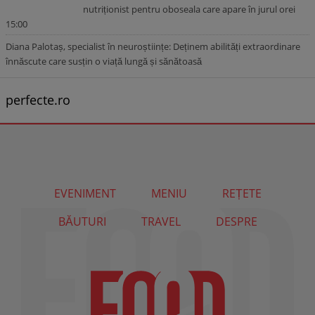
nutriționist pentru oboseala care apare în jurul orei
15:00
Diana Palotaș, specialist în neuroștiințe: Deținem abilități extraordinare
înnăscute care susțin o viață lungă și sănătoasă
perfecte.ro
EVENIMENT
MENIU
REȚETE
BĂUTURI
TRAVEL
DESPRE