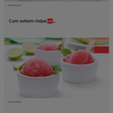
acum 8 ani
Cum evitam risipa
de
...
acum 8 ani