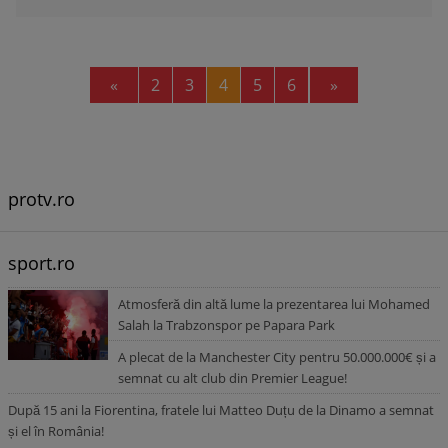
Previous
Next
«
2
3
4
5
6
»
protv.ro
sport.ro
Atmosferă din altă lume la prezentarea lui Mohamed
Salah la Trabzonspor pe Papara Park
A plecat de la Manchester City pentru 50.000.000€ și a
semnat cu alt club din Premier League!
După 15 ani la Fiorentina, fratele lui Matteo Duțu de la Dinamo a semnat
și el în România!