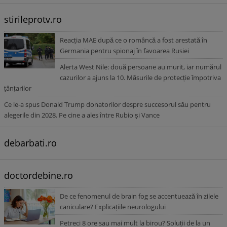
stirileprotv.ro
Reacția MAE după ce o româncă a fost arestată în
Germania pentru spionaj în favoarea Rusiei
Alerta West Nile: două persoane au murit, iar numărul
cazurilor a ajuns la 10. Măsurile de protecție împotriva
țânțarilor
Ce le-a spus Donald Trump donatorilor despre succesorul său pentru
alegerile din 2028. Pe cine a ales între Rubio și Vance
debarbati.ro
doctordebine.ro
De ce fenomenul de brain fog se accentuează în zilele
caniculare? Explicațiile neurologului
Petreci 8 ore sau mai mult la birou? Soluții de la un