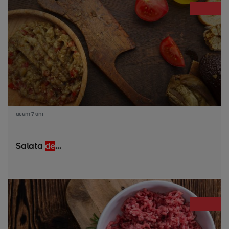
acum 7 ani
Salata
de
...