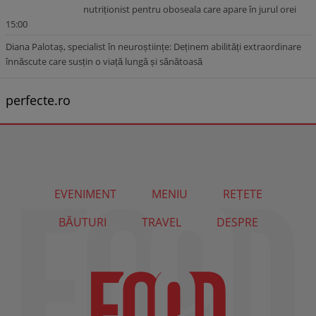
nutriționist pentru oboseala care apare în jurul orei
15:00
Diana Palotaș, specialist în neuroștiințe: Deținem abilități extraordinare
înnăscute care susțin o viață lungă și sănătoasă
perfecte.ro
EVENIMENT
MENIU
REȚETE
BĂUTURI
TRAVEL
DESPRE