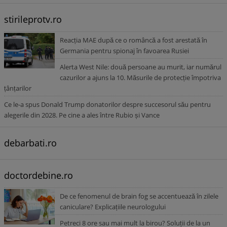
stirileprotv.ro
Reacția MAE după ce o româncă a fost arestată în
Germania pentru spionaj în favoarea Rusiei
Alerta West Nile: două persoane au murit, iar numărul
cazurilor a ajuns la 10. Măsurile de protecție împotriva
țânțarilor
Ce le-a spus Donald Trump donatorilor despre succesorul său pentru
alegerile din 2028. Pe cine a ales între Rubio și Vance
debarbati.ro
doctordebine.ro
De ce fenomenul de brain fog se accentuează în zilele
caniculare? Explicațiile neurologului
Petreci 8 ore sau mai mult la birou? Soluții de la un