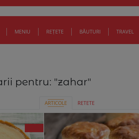
MENIU
REȚETE
BĂUTURI
TRAVEL
rii pentru:
"zahar"
ARTICOLE
RETETE