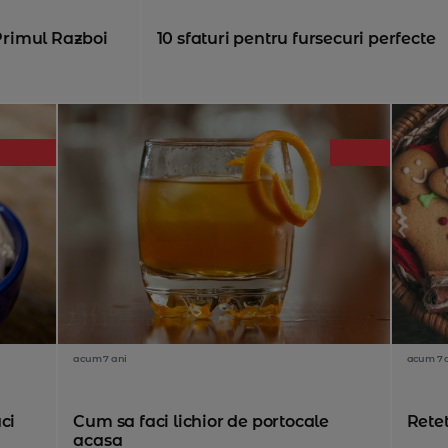
 Primul Razboi
10 sfaturi pentru fursecuri perfecte
acum 7 ani
acum 7 
ci
Cum sa faci lichior de portocale
Retet
acasa