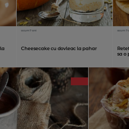
acum 7 ani
acum 7 
la
Cheesecake cu dovleac la pahar
Rete
sa o 