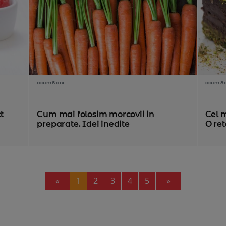
acum 8 ani
acum 8 
t
Cum mai folosim morcovii in
Cel m
preparate. Idei inedite
O re
Previous
Next
«
1
2
3
4
5
»