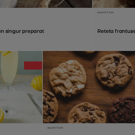
acum 7 ani
-un singur preparat
Reteta frantuz
acum 7 ani