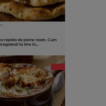
ani
ta rapida de paine naan. Cum
pregatesti la tine in...