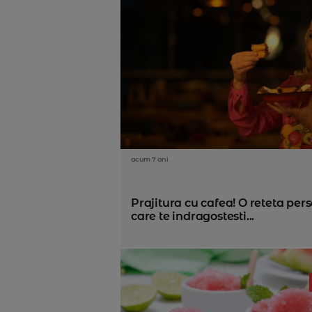
acum 7 ani
Prajitura cu cafea! O reteta per
care te indragostesti...