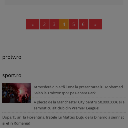
Previous
Next
«
2
3
4
5
6
»
protv.ro
sport.ro
Atmosferă din altă lume la prezentarea lui Mohamed
Salah la Trabzonspor pe Papara Park
A plecat de la Manchester City pentru 50.000.000€ și a
semnat cu alt club din Premier League!
După 15 ani la Fiorentina, fratele lui Matteo Duțu de la Dinamo a semnat
și el în România!