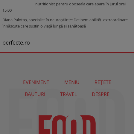
nutriționist pentru oboseala care apare în jurul orei
15:00
Diana Palotaș, specialist în neuroștiințe: Deținem abilități extraordinare
înnăscute care susțin o viață lungă și sănătoasă
perfecte.ro
EVENIMENT
MENIU
REȚETE
BĂUTURI
TRAVEL
DESPRE