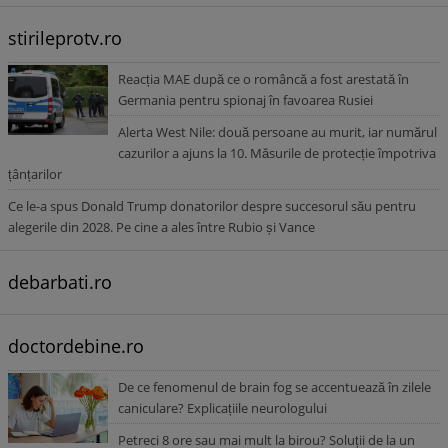
stirileprotv.ro
Reacția MAE după ce o româncă a fost arestată în
Germania pentru spionaj în favoarea Rusiei
Alerta West Nile: două persoane au murit, iar numărul
cazurilor a ajuns la 10. Măsurile de protecție împotriva
țânțarilor
Ce le-a spus Donald Trump donatorilor despre succesorul său pentru
alegerile din 2028. Pe cine a ales între Rubio și Vance
debarbati.ro
doctordebine.ro
De ce fenomenul de brain fog se accentuează în zilele
caniculare? Explicațiile neurologului
Petreci 8 ore sau mai mult la birou? Soluții de la un