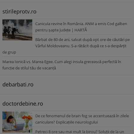
stirileprotv.ro
Canicula revine în România. ANM a emis Cod galben
pentru șapte județe | HARTĂ
Bărbat de 80 de ani, salvat după opt ore de căutări pe
Vârful Moldoveanu. S-a rătăcit după ce s-a despărțit
de grup
Marea Ionică vs. Marea Egee. Cum alegi insula grecească perfectă în
funcție de stilul tău de vacanță
debarbati.ro
doctordebine.ro
De ce fenomenul de brain fog se accentuează în zilele
caniculare? Explicațiile neurologului
Petreci 8 ore sau mai mult la birou? Soluții de la un