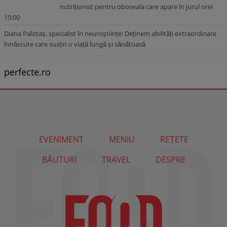
nutriționist pentru oboseala care apare în jurul orei
15:00
Diana Palotaș, specialist în neuroștiințe: Deținem abilități extraordinare
înnăscute care susțin o viață lungă și sănătoasă
perfecte.ro
EVENIMENT
MENIU
REȚETE
BĂUTURI
TRAVEL
DESPRE