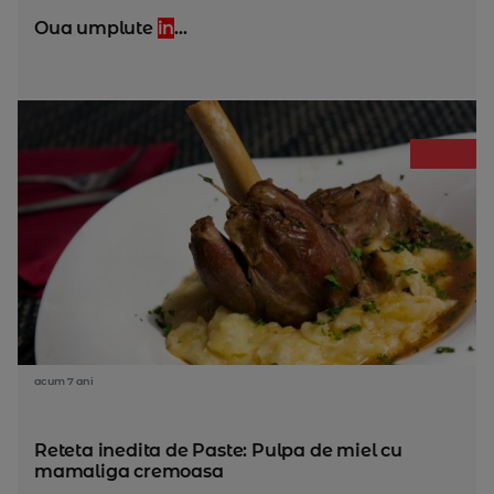
Oua umplute
in
...
acum 7 ani
Reteta inedita de Paste: Pulpa de miel cu
mamaliga cremoasa