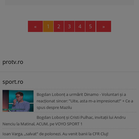
Previous
Next
«
1
2
3
4
5
»
protv.ro
sport.ro
Bogdan Lobonț a urmărit Dinamo - Voluntari și a
reacționat sincer: ”Uite, asta m-a impresionat!” + Ce a
spus despre Mazilu
Bogdan Lobonț și Cristi Pulhac, invitații lui Andru
Nenciu la Matinal, ACUM, pe VOYO SPORT 1
Ioan Varga, „salvat” de polonezi. Au venit banii la CFR Cluj!