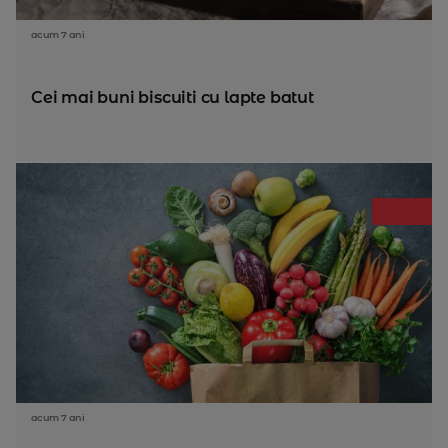
acum 7 ani
Cei mai buni biscuiti cu lapte batut
acum 7 ani