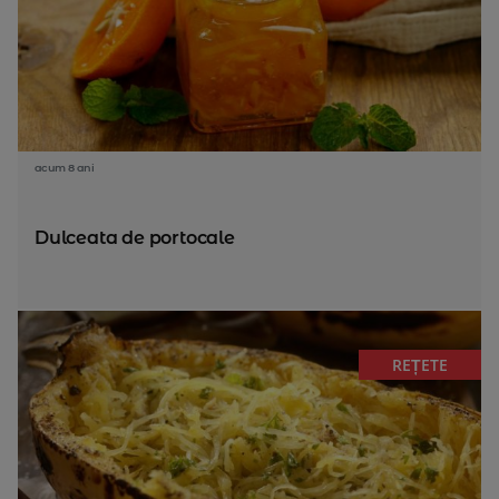
acum 8 ani
Dulceata de portocale
REȚETE