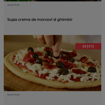
acum 8 ani
Supa crema de morcovi si ghimbir
REȚETE
acum 8 ani