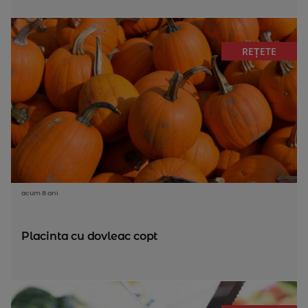
REȚETE
acum 8 ani
Placinta cu dovleac copt