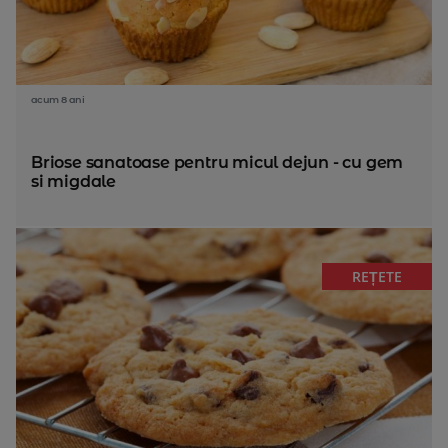
acum 8 ani
Briose sanatoase pentru micul dejun - cu gem
si migdale
REȚETE