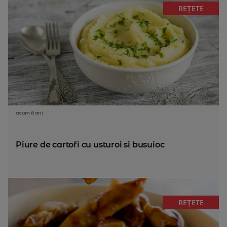
REȚETE
acum 8 ani
Piure de cartofi cu usturoi si busuioc
REȚETE