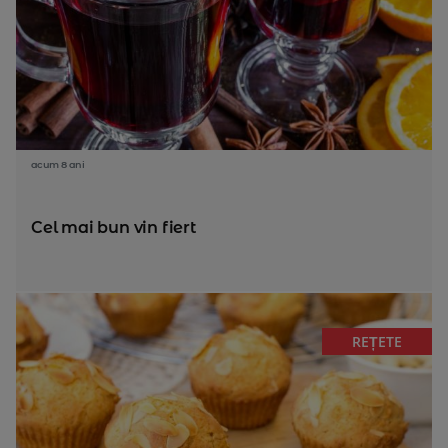
acum 8 ani
Cel mai bun vin fiert
REȚETE