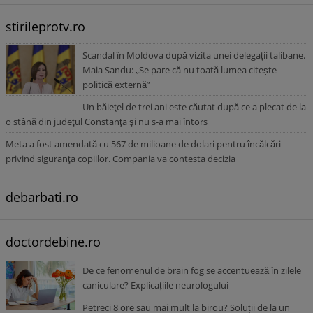
stirileprotv.ro
Scandal în Moldova după vizita unei delegații talibane.
Maia Sandu: „Se pare că nu toată lumea citește
politică externă”
Un băieţel de trei ani este căutat după ce a plecat de la
o stână din judeţul Constanţa şi nu s-a mai întors
Meta a fost amendată cu 567 de milioane de dolari pentru încălcări
privind siguranţa copiilor. Compania va contesta decizia
debarbati.ro
doctordebine.ro
De ce fenomenul de brain fog se accentuează în zilele
caniculare? Explicațiile neurologului
Petreci 8 ore sau mai mult la birou? Soluții de la un