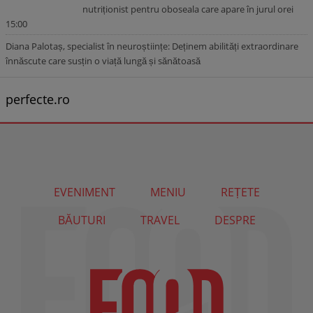
nutriționist pentru oboseala care apare în jurul orei
15:00
Diana Palotaș, specialist în neuroștiințe: Deținem abilități extraordinare
înnăscute care susțin o viață lungă și sănătoasă
perfecte.ro
EVENIMENT
MENIU
REȚETE
BĂUTURI
TRAVEL
DESPRE