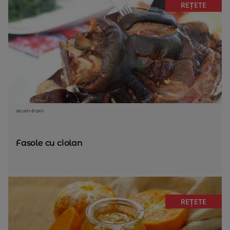
REȚETE
acum 8 ani
Fasole cu ciolan
REȚETE