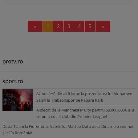
Previous
Next
«
1
2
3
4
5
»
protv.ro
sport.ro
Atmosferă din altă lume la prezentarea lui Mohamed
Salah la Trabzonspor pe Papara Park
A plecat de la Manchester City pentru 50.000.000€ și a
semnat cu alt club din Premier League!
După 15 ani la Fiorentina, fratele lui Matteo Duțu de la Dinamo a semnat
și el în România!