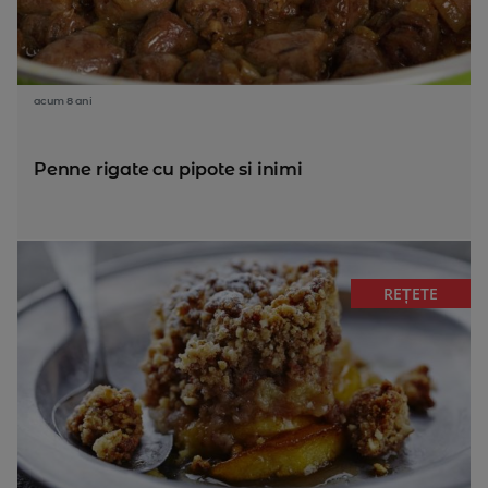
acum 8 ani
Penne rigate cu pipote si inimi
REȚETE