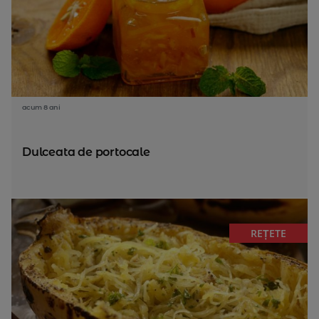
acum 8 ani
Dulceata de portocale
REȚETE