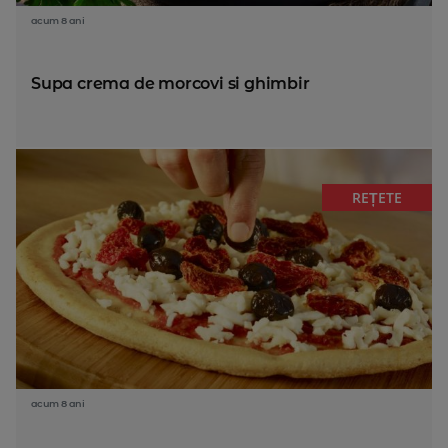
acum 8 ani
Supa crema de morcovi si ghimbir
REȚETE
acum 8 ani