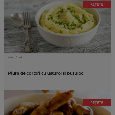
REȚETE
acum 8 ani
Piure de cartofi cu usturoi si busuioc
REȚETE