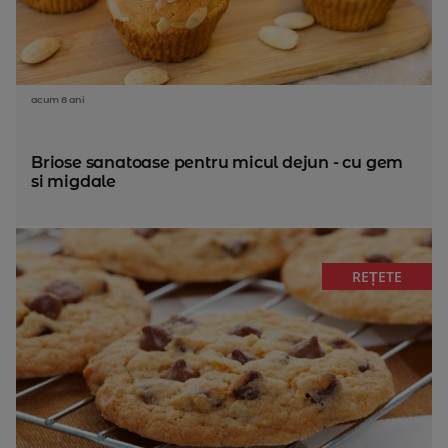
acum 8 ani
Briose sanatoase pentru micul dejun - cu gem
si migdale
REȚETE