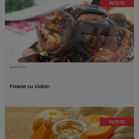
REȚETE
acum 8 ani
Fasole cu ciolan
REȚETE