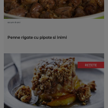
acum 8 ani
Penne rigate cu pipote si inimi
REȚETE