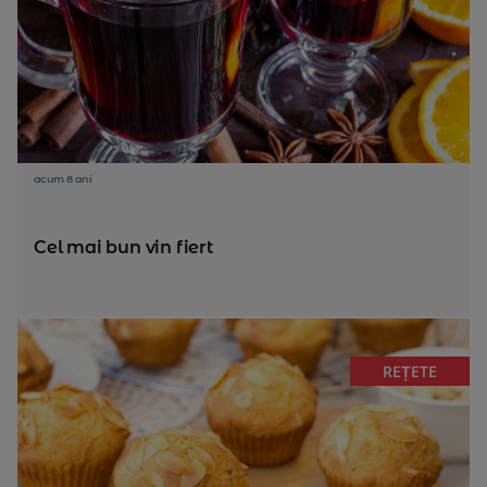
acum 8 ani
Cel mai bun vin fiert
REȚETE