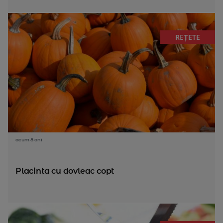
REȚETE
acum 8 ani
Placinta cu dovleac copt