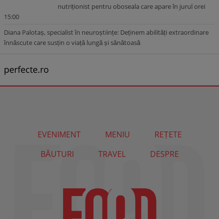
nutriționist pentru oboseala care apare în jurul orei
15:00
Diana Palotaș, specialist în neuroștiințe: Deținem abilități extraordinare
înnăscute care susțin o viață lungă și sănătoasă
perfecte.ro
EVENIMENT
MENIU
REȚETE
BĂUTURI
TRAVEL
DESPRE