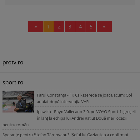
Previous
Next
«
1
2
3
4
5
»
protv.ro
sport.ro
Farul Constanța - FK Csikszereda se joacă acum! Gol
anulat după intervenția VAR
Ipswich - Rayo Vallecano 3-0, pe VOYO Sport 1: greșeli
în lanț la echipa lui Andrei Rațiu! Două mari ocazii
pentru român
Speranțe pentru Ștefan Târnovanu?! Șeful lui Gaziantep a confirmat