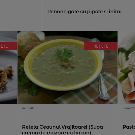
Penne rigate cu pipote si inimi
ȚETE
REȚETE
acum 8 ani
acum 8 
Reteta Ceaunul Vrajitoarei (Supa
Past
crema de mazare cu bacon)