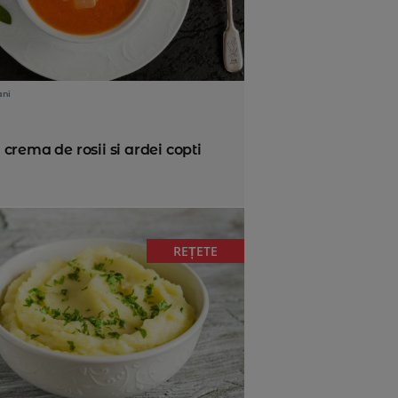
ani
crema de rosii si ardei copti
REȚETE