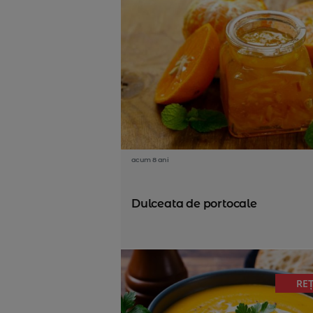
acum 8 ani
Dulceata de portocale
RE