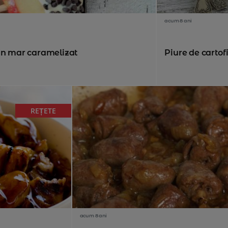
acum 8 ani
din mar caramelizat
Piure de cartofi
REȚETE
acum 8 ani