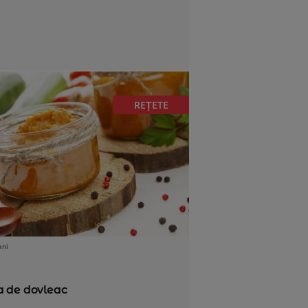
REȚETE
ani
a de dovleac