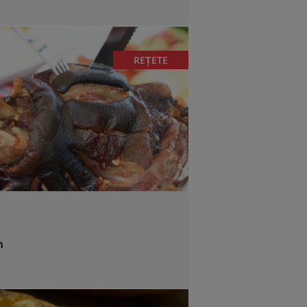
REȚETE
n