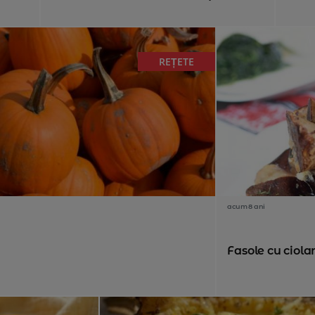
REȚETE
acum 8 ani
Fasole cu ciola