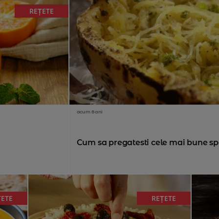
REȚETE
acum 8 ani
Cum sa pregatesti cele mai bune sp
ȚETE
REȚETE