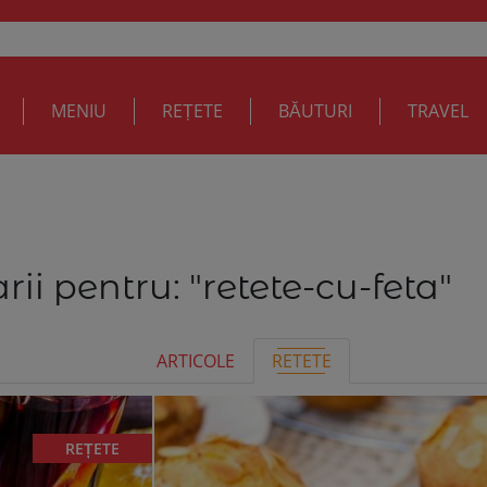
MENIU
REȚETE
BĂUTURI
TRAVEL
rii pentru:
"retete-cu-feta"
ARTICOLE
RETETE
REȚETE