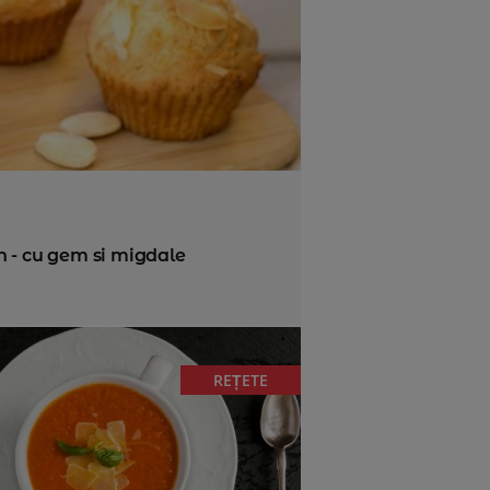
n - cu gem si migdale
REȚETE