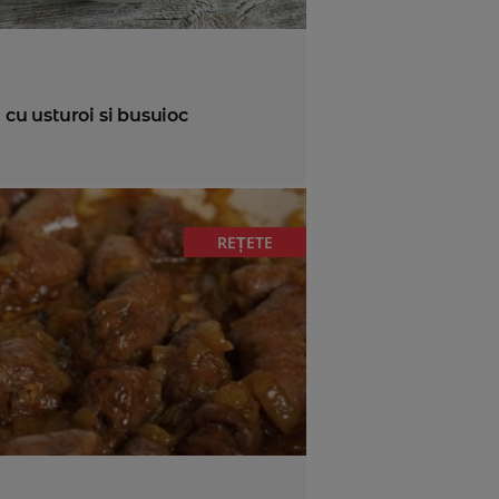
 cu usturoi si busuioc
REȚETE