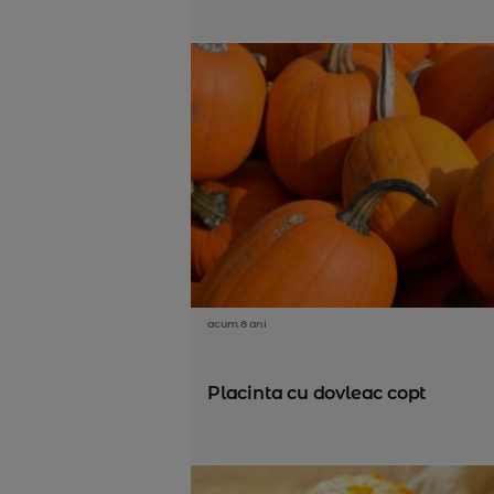
acum 8 ani
Placinta cu dovleac copt