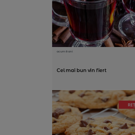
acum 8 ani
Cel mai bun vin fiert
RE