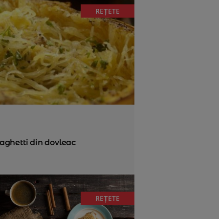
REȚETE
aghetti din dovleac
REȚETE