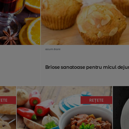
acum 8 ani
Briose sanatoase pentru micul deju
ȚETE
REȚETE