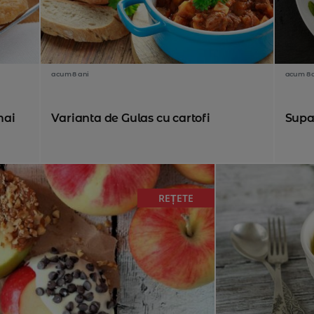
acum 8 ani
acum 8 
mai
Varianta de Gulas cu cartofi
Supa 
REȚETE