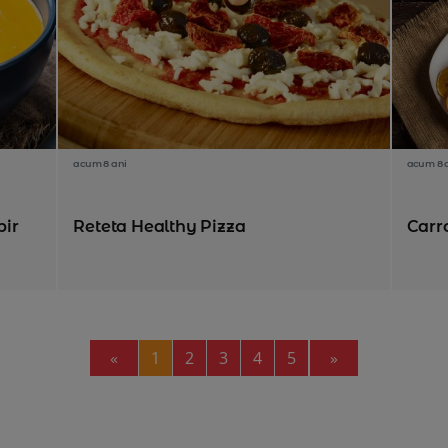
acum 8 ani
acum 8 
bir
Reteta Healthy Pizza
Carr
Previous
Next
«
1
2
3
4
5
»