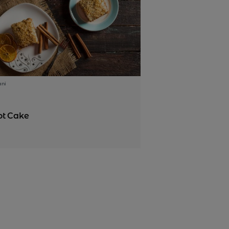
ani
ot Cake