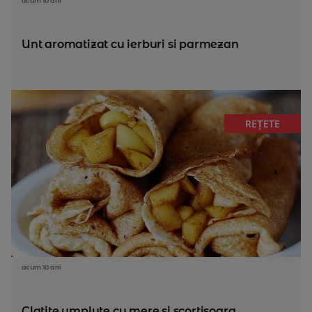
acum 10 ani
Unt aromatizat cu ierburi si parmezan
REȚETE
acum 10 ani
Clatite umplute cu mere si scortisoara