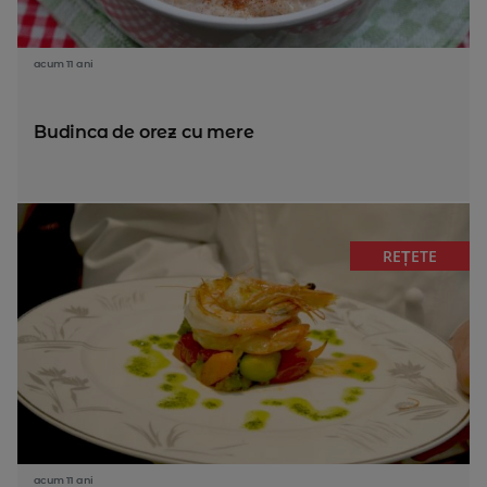
acum 11 ani
Budinca de orez cu mere
REȚETE
acum 11 ani