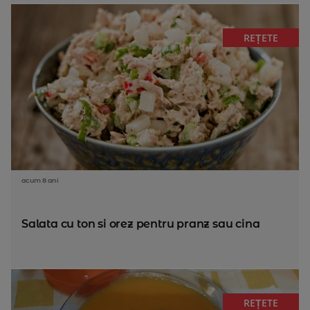
REȚETE
acum 8 ani
Salata cu ton si orez pentru pranz sau cina
REȚETE