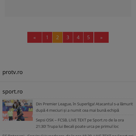
Previous
Next
«
1
2
3
4
5
»
protv.ro
sport.ro
Din Premier League, în Superliga! Atacantul s-a lămurit
după 4 meciuri și a numit cea mai bună echipă
Sepsi OSK – FCSB, LIVE TEXT pe Sport.ro de la ora
21:30! Trupa lui Becali poate urca pe primul loc