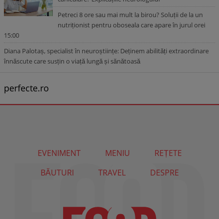
Petreci 8 ore sau mai mult la birou? Soluții de la un
nutriționist pentru oboseala care apare în jurul orei
15:00
Diana Palotaș, specialist în neuroștiințe: Deținem abilități extraordinare
înnăscute care susțin o viață lungă și sănătoasă
perfecte.ro
EVENIMENT
MENIU
REȚETE
BĂUTURI
TRAVEL
DESPRE