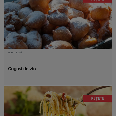
acum 8 ani
Gogosi de vin
REȚETE