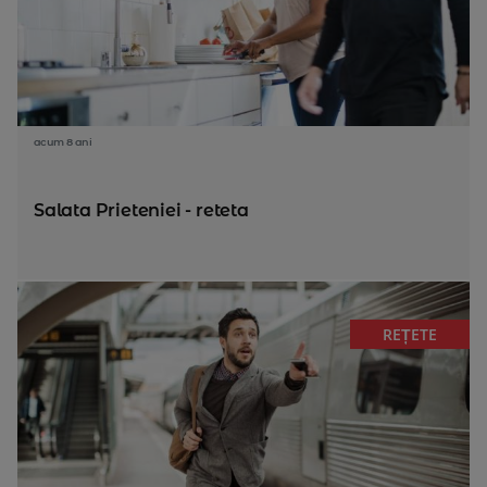
acum 8 ani
Salata Prieteniei - reteta
REȚETE