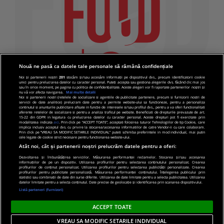
Nouă ne pasă ca datele tale personale să rămână confidențiale
Noi și partenerii noștri
201
stocăm și/sau accesăm informații pe dispozitivul dvs., precum identificatorii cookie
unici pentru prelucrarea datelor cu caracter personal. Puteți accepta sau gestiona alegerile dvs. făcând clic mai jos
sau în orice moment, pe pagina cu politica de confidențialitate. Aceste alegeri vor fi raportate partenerilor noștri și
nu vă vor afecta navigarea.
Mai multe detalii
Noi si partenerii nostri (retelele de socializare si agentiile de publicitate partenere, precum si furnizorii nostri de
servicii de date analitice) prelucram date pentru a permite website-ului sa functioneze, pentru a personaliza
continutul si anunturile publicitare afisate in functie de interesele si/sau profilul dvs., pentru a va oferi functionalitati
aferente retelelor de socializare si pentru a analiza traficul pe website. Beneficiati de drepturile prevazute de art.
15-22 din GDPR in legatura cu prelucrarea datelor cu caracter personal. Aceste drepturi pot fi exercitate prin
modalitatea indicata
aici
. Prin click pe “ACCEPT TOATE”, acceptati folosirea tuturor Tehnologiilor de tip Cookie, care
implica inclusiv acceptul dvs. cu privire la stocarea/accesarea informatiilor de catre Vendor-ii cu care colaboram.
Prin click pe “VREAU SA MODIFIC SETARILE INDIVIDUAL” puteti schimba preferintele in mod individual, mai putin
cele legate de cookie strict necesare pentru functionarea website-ului.
Atât noi, cât și partenerii noștri prelucrăm datele pentru a oferi:
Dezvoltarea și îmbunătățirea serviciilor. Măsurarea performanței reclamelor. Stocarea și/sau accesarea
informațiilor de pe un dispozitiv. Utilizarea profilurilor pentru selectarea conținutului personalizat. Crearea
© 2019 PRO TV S.R.L |
Politica de Cookie
|
Politica
profilurilor de conținut personalizat. Utilizarea profilurilor pentru selectarea publicității personalizate. Crearea
profilurilor pentru publicitate personalizată. Măsurarea performanței conținutului. Înțelegerea publicului prin
de confidentialitate
statistici sau combinații de date din surse diferite. Utilizarea de date limitate pentru a selecta publicitatea. Utilizarea
datelor limitate pentru a selecta conținutul. Date precise de geolocație și identificarea prin scanarea dispozitivului.
Listă parteneri (furnizori)
ACCEPT TOATE
VREAU SA MODIFIC SETARILE INDIVIDUAL