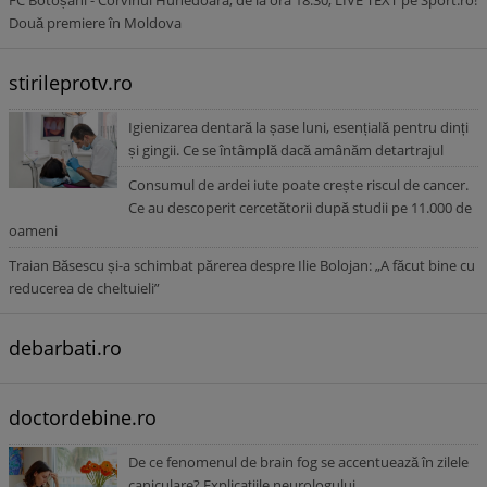
FC Botoșani - Corvinul Hunedoara, de la ora 18.30, LIVE TEXT pe Sport.ro!
Două premiere în Moldova
stirileprotv.ro
Igienizarea dentară la șase luni, esențială pentru dinți
și gingii. Ce se întâmplă dacă amânăm detartrajul
Consumul de ardei iute poate crește riscul de cancer.
Ce au descoperit cercetătorii după studii pe 11.000 de
oameni
Traian Băsescu și-a schimbat părerea despre Ilie Bolojan: „A făcut bine cu
reducerea de cheltuieli”
debarbati.ro
doctordebine.ro
De ce fenomenul de brain fog se accentuează în zilele
caniculare? Explicațiile neurologului