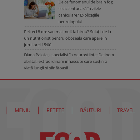
De ce fenomenul de brain fog
se accentuează în zilele
caniculare? Explicațiile
neurologului
Petreci 8 ore sau mai mult la birou? Soluții de la
un nutriționist pentru oboseala care apare în
jurul orei 15:00
Diana Palotaș, specialist în neuroștiințe: Deținem
abilități extraordinare înnăscute care susțin o
viață lungă și sănătoasă
MENIU
REȚETE
BĂUTURI
TRAVEL