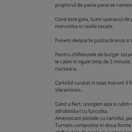
prajitorul de paine pana se rumen
Cand este gata, luam spanacul de 
maruntita si rosiile tocate.
Punem deoparte putina branza si ros
Pentru chiftelutele de burger toca
le calim in tigaie timp de 2 minute,
nucsoara.
Cartoful curatat si taiat marunt il
sfaramicios.
Cand a fiert, scurgem apa si calim c
zdrobindu-l cu furculita.
Amestecam pestele cu cartoful, patr
Turnam compozitia in doua forme 