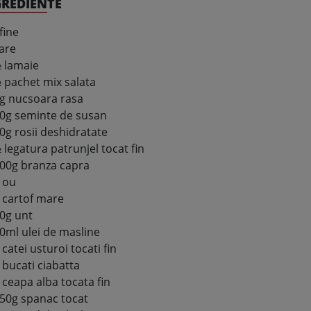
GREDIENTE
fine
are
 lamaie
 pachet mix salata
g nucsoara rasa
0g seminte de susan
0g rosii deshidratate
 legatura patrunjel tocat fin
00g branza capra
 ou
 cartof mare
0g unt
0ml ulei de masline
 catei usturoi tocati fin
 bucati ciabatta
 ceapa alba tocata fin
50g spanac tocat