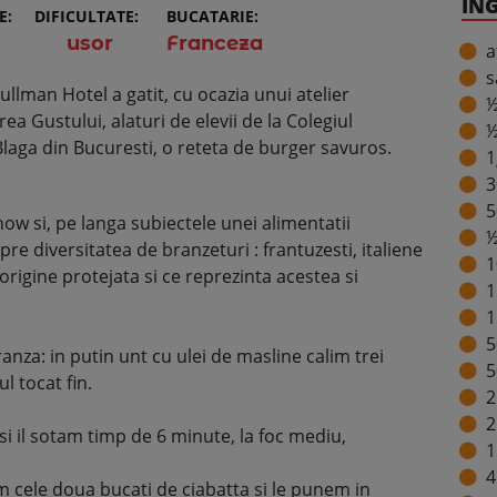
IN
E:
DIFICULTATE:
BUCATARIE:
usor
Franceza
a
s
llman Hotel a gatit, cu ocazia unui atelier
½
a Gustului, alaturi de elevii de la Colegiul
½
Blaga din Bucuresti, o reteta de burger savuros.
1
3
5
show si, pe langa subiectele unei alimentatii
½
spre diversitatea de branzeturi : frantuzesti, italiene
1
origine protejata si ce reprezinta acestea si
1
1
5
za: in putin unt cu ulei de masline calim trei
5
l tocat fin.
2
2
 il sotam timp de 6 minute, la foc mediu,
1
4
m cele doua bucati de ciabatta si le punem in