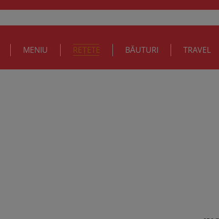
MENIU
REȚETE
BĂUTURI
TRAVEL
ka Pollock cu crema de spanac si c