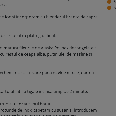
6
esc.
p
pe foc si incorporam cu blenderul branza de capra
ii si pentru plating-ul final.
m marunt fileurile de Alaska Pollock decongelate si
 cu restul de ceapa alba, putin ulei de masline si
 fierbem in apa cu sare pana devine moale, dar nu
artoful intr-o tigaie incinsa timp de 2 minute,
unjelul tocat si oul batut.
rotunde de inox, tapetam cu susan si introducem