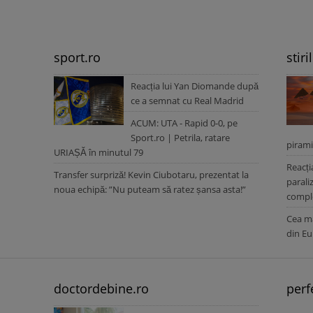
sport.ro
stiri
Reacția lui Yan Diomande după
ce a semnat cu Real Madrid
ACUM: UTA - Rapid 0-0, pe
Sport.ro | Petrila, ratare
pirami
URIAȘĂ în minutul 79
Reacți
Transfer surpriză! Kevin Ciubotaru, prezentat la
parali
noua echipă: ”Nu puteam să ratez șansa asta!”
comple
Cea ma
din Eu
doctordebine.ro
perf