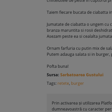
chiftelutele de peste in cuptorul p
Taiem fiecare bucata de ciabatta i
Jumatate de ciabatta o ungem cu c
branza maruntita si rosii deshidra
Asezam peste ea si cealalta jumata
Ornam farfuria cu putin mix de sala
Putem adauga salata si in burger, p
Pofta buna!
Sursa:
Sarbatoarea Gustului
Tags:
retete
,
burger
Prin activarea și utilizarea Plat
dumneavoastră cu caracter perso