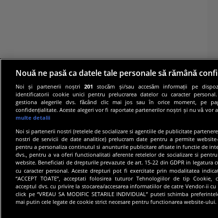
Nouă ne pasă ca datele tale personale să rămână confi
Noi și partenerii noștri
201
stocăm și/sau accesăm informații pe dispozi
identificatorii cookie unici pentru prelucrarea datelor cu caracter personal
gestiona alegerile dvs. făcând clic mai jos sau în orice moment, pe pa
confidențialitate. Aceste alegeri vor fi raportate partenerilor noștri și nu vă vor 
multe detalii
Noi si partenerii nostri (retelele de socializare si agentiile de publicitate partener
nostri de servicii de date analitice) prelucram date pentru a permite website-
pentru a personaliza continutul si anunturile publicitare afisate in functie de inte
dvs., pentru a va oferi functionalitati aferente retelelor de socializare si pentru
© 20
website. Beneficiati de drepturile prevazute de art. 15-22 din GDPR in legatura c
cu caracter personal. Aceste drepturi pot fi exercitate prin modalitatea indic
“ACCEPT TOATE”, acceptati folosirea tuturor Tehnologiilor de tip Cookie, c
acceptul dvs. cu privire la stocarea/accesarea informatiilor de catre Vendor-ii cu
click pe “VREAU SA MODIFIC SETARILE INDIVIDUAL” puteti schimba preferintel
mai putin cele legate de cookie strict necesare pentru functionarea website-ului.