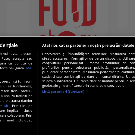
dențiale
Atât noi, cât și partenerii noștri prelucrăm datele
tivul dvs., precum
Dezvoltarea și îmbunătățirea serviciilor. Măsurarea per
. Puteți accepta sau
și/sau accesarea informațiilor de pe un dispozitiv. Utilizare
conținutului personalizat. Crearea profilurilor de conț
gina cu politica de
profilurilor pentru selectarea publicității personalizat
afecta navigarea.
Mai
publicitate personalizată. Măsurarea performanței conținutu
statistici sau combinații de date din surse diferite. Utili
selecta publicitatea. Utilizarea datelor limitate pentru a se
e, precum si furnizorii
geolocație și identificarea prin scanarea dispozitivului.
ului sa functioneze,
resele si/sau profilul
Listă parteneri (furnizori)
 a analiza traficul pe
19 PRO TV S.R.L |
Politica de Cookie
|
Politica de confidentia
u prelucrarea datelor
aici
ata
. Prin click pe
are implica inclusiv
 care colaboram. Prin
e in mod individual,