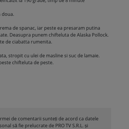
reincalzit la 190 grade, timp de 8 minute
n doua.
rema de spanac, iar peste ea presaram putina
tate. Deasupra punem chifteluta de Alaska Pollock.
te de ciabatta rumenita.
ta, stropit cu ulei de masline si suc de lamaie.
este chifteluta de peste.
formei de comentarii sunteți de acord ca datele
nal să fie prelucrate de PRO TV S.R.L. și