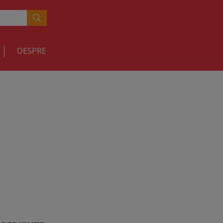
DESPRE
iabatta
RETETE