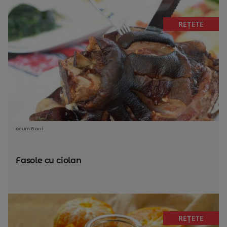
REȚETE
acum 8 ani
Fasole cu ciolan
REȚETE