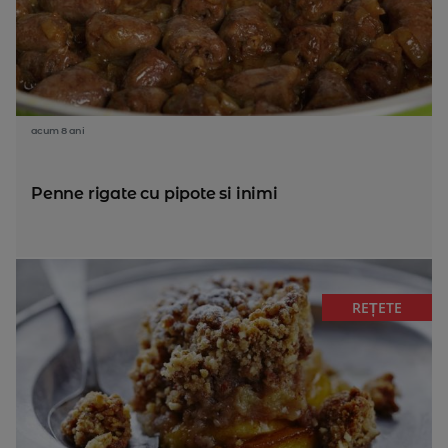
acum 8 ani
Penne rigate cu pipote si inimi
REȚETE