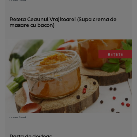
acum 8 ani
Reteta Ceaunul Vrajitoarei (Supa crema de
mazare cu bacon)
REȚETE
acum 8 ani
Pasta de dovleac