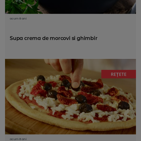
acum 8 ani
Supa crema de morcovi si ghimbir
REȚETE
acum 8 ani