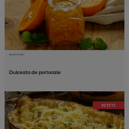
acum 8 ani
Dulceata de portocale
REȚETE