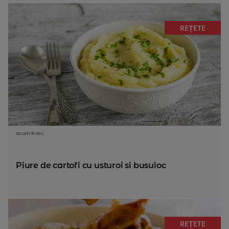
REȚETE
acum 8 ani
Piure de cartofi cu usturoi si busuioc
REȚETE