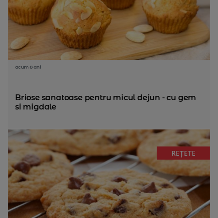
acum 8 ani
Briose sanatoase pentru micul dejun - cu gem
si migdale
REȚETE