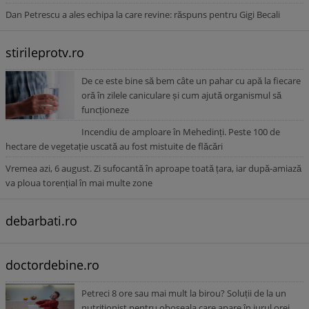
Dan Petrescu a ales echipa la care revine: răspuns pentru Gigi Becali
stirileprotv.ro
De ce este bine să bem câte un pahar cu apă la fiecare
oră în zilele caniculare și cum ajută organismul să
funcționeze
Incendiu de amploare în Mehedinți. Peste 100 de
hectare de vegetație uscată au fost mistuite de flăcări
Vremea azi, 6 august. Zi sufocantă în aproape toată țara, iar după-amiază
va ploua torențial în mai multe zone
debarbati.ro
doctordebine.ro
Petreci 8 ore sau mai mult la birou? Soluții de la un
nutriționist pentru oboseala care apare în jurul orei