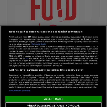
Nouă ne pasă ca datele tale personale să rămână confidențiale
Noi și partenerii noștri
201
stocăm și/sau accesăm informații pe dispozitivul dvs., precum identificatorii cookie
unici pentru prelucrarea datelor cu caracter personal. Puteți accepta sau gestiona alegerile dvs. făcând clic mai jos
sau în orice moment, pe pagina cu politica de confidențialitate. Aceste alegeri vor fi raportate partenerilor noștri și
nu vă vor afecta navigarea.
Mai multe detalii
Noi si partenerii nostri (retelele de socializare si agentiile de publicitate partenere, precum si furnizorii nostri de
servicii de date analitice) prelucram date pentru a permite website-ului sa functioneze, pentru a personaliza
continutul si anunturile publicitare afisate in functie de interesele si/sau profilul dvs., pentru a va oferi functionalitati
aferente retelelor de socializare si pentru a analiza traficul pe website. Beneficiati de drepturile prevazute de art.
15-22 din GDPR in legatura cu prelucrarea datelor cu caracter personal. Aceste drepturi pot fi exercitate prin
modalitatea indicata
aici
. Prin click pe “ACCEPT TOATE”, acceptati folosirea tuturor Tehnologiilor de tip Cookie, care
implica inclusiv acceptul dvs. cu privire la stocarea/accesarea informatiilor de catre Vendor-ii cu care colaboram.
Prin click pe “VREAU SA MODIFIC SETARILE INDIVIDUAL” puteti schimba preferintele in mod individual, mai putin
cele legate de cookie strict necesare pentru functionarea website-ului.
Atât noi, cât și partenerii noștri prelucrăm datele pentru a oferi:
Dezvoltarea și îmbunătățirea serviciilor. Măsurarea performanței reclamelor. Stocarea și/sau accesarea
informațiilor de pe un dispozitiv. Utilizarea profilurilor pentru selectarea conținutului personalizat. Crearea
© 2019 PRO TV S.R.L |
Politica de Cookie
|
Politica
profilurilor de conținut personalizat. Utilizarea profilurilor pentru selectarea publicității personalizate. Crearea
profilurilor pentru publicitate personalizată. Măsurarea performanței conținutului. Înțelegerea publicului prin
de confidentialitate
statistici sau combinații de date din surse diferite. Utilizarea de date limitate pentru a selecta publicitatea. Utilizarea
datelor limitate pentru a selecta conținutul. Date precise de geolocație și identificarea prin scanarea dispozitivului.
Listă parteneri (furnizori)
ACCEPT TOATE
VREAU SA MODIFIC SETARILE INDIVIDUAL