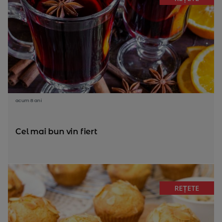
acum 8 ani
Cel mai bun vin fiert
REȚETE