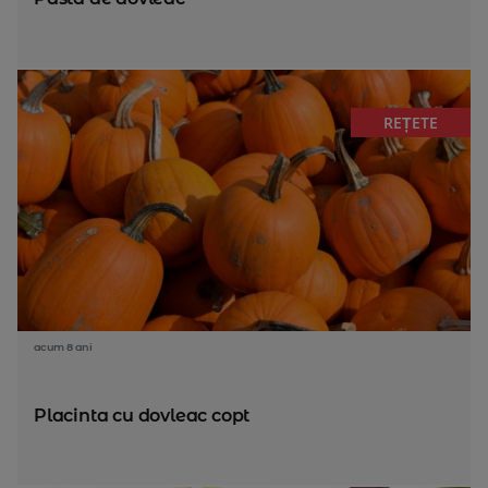
REȚETE
acum 8 ani
Placinta cu dovleac copt