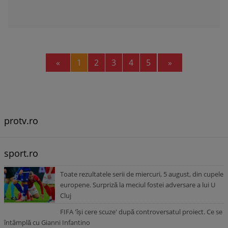
Previous
Next
«
1
2
3
4
5
»
protv.ro
sport.ro
Toate rezultatele serii de miercuri, 5 august, din cupele
europene. Surpriză la meciul fostei adversare a lui U
Cluj
FIFA 'își cere scuze' după controversatul proiect. Ce se
întâmplă cu Gianni Infantino