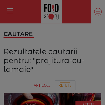
CAUTARE
Rezultatele cautarii
pentru:
"prajitura-cu-
lamaie"
ARTICOLE
RETETE
REȚETE