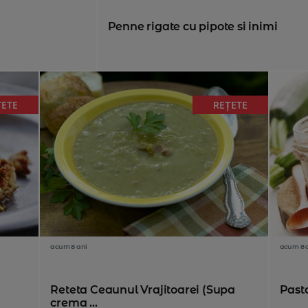
Penne rigate cu pipote si inimi
ȚETE
REȚETE
acum 8 ani
acum 8 
Reteta Ceaunul Vrajitoarei (Supa
Past
crema ...