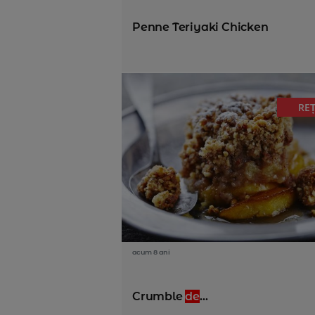
Penne Teriyaki Chicken
RE
acum 8 ani
Crumble
de
...