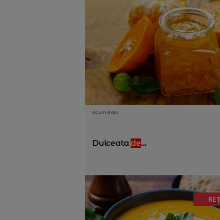
acum 8 ani
Dulceata
de
...
RE