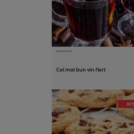
acum 8 ani
Cel mai bun vin fiert
RE