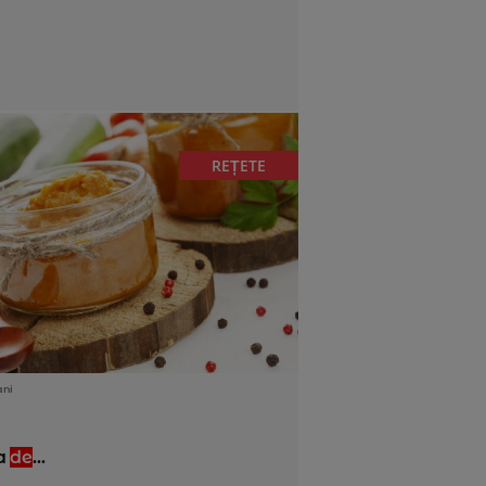
REȚETE
ani
a
de
...