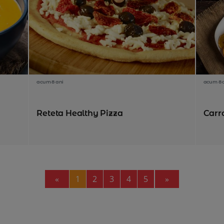
acum 8 ani
acum 8 
Reteta Healthy Pizza
Carr
Previous
Next
«
1
2
3
4
5
»