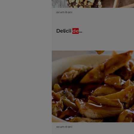
acum 8 ani
Delicii
de
...
acum 8 ani