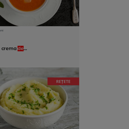
ani
 crema
de
...
REȚETE