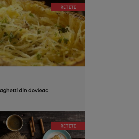
REȚETE
aghetti din dovleac
REȚETE