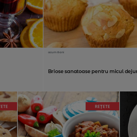
acum 8 ani
Briose sanatoase pentru micul deju
ȚETE
REȚETE