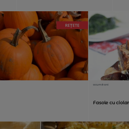
REȚETE
acum 8 ani
Fasole cu ciola