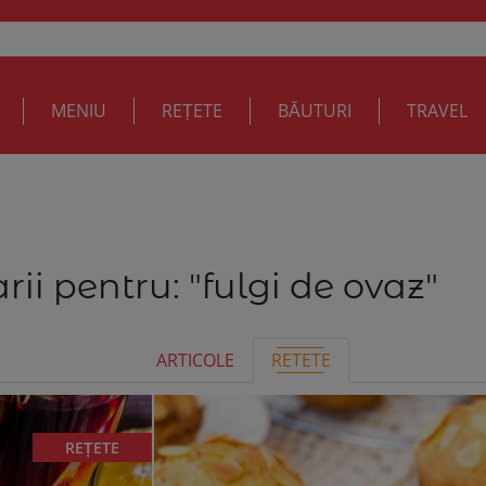
MENIU
REȚETE
BĂUTURI
TRAVEL
rii pentru:
"fulgi de ovaz"
ARTICOLE
RETETE
REȚETE