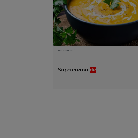
acum 8 ani
Supa crema
de
...