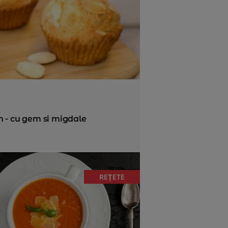
n - cu gem si migdale
REȚETE