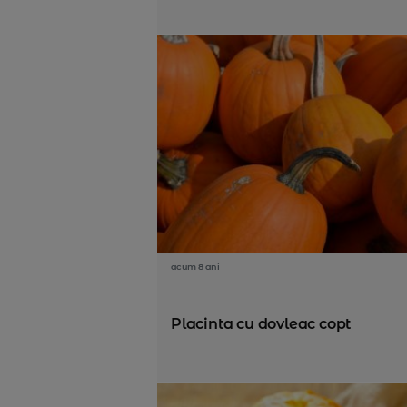
acum 8 ani
Placinta cu dovleac copt