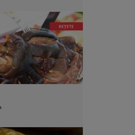
REȚETE
n