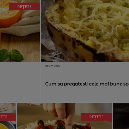
REȚETE
acum 8 ani
Cum sa pregatesti cele mai bune sp
ȚETE
REȚETE