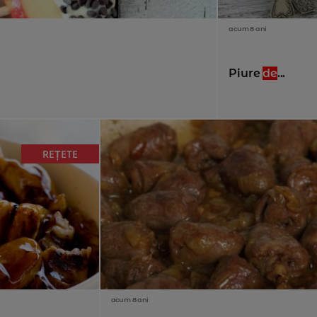
acum 8 ani
Piure
de
...
REȚETE
acum 8 ani