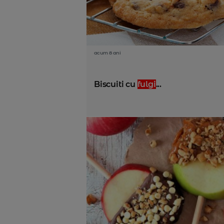
acum 8 ani
Biscuiti cu
fulgi
...