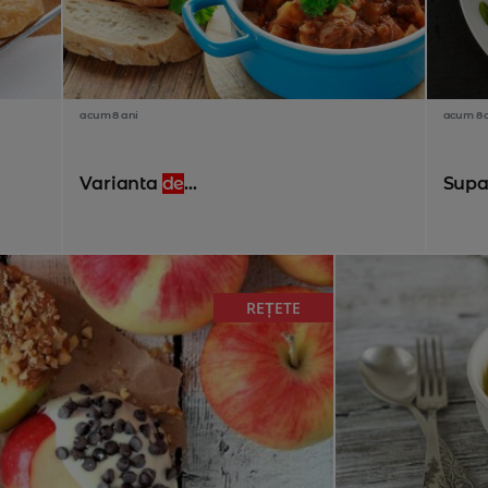
acum 8 ani
acum 8 
Varianta
de
...
Supa
REȚETE