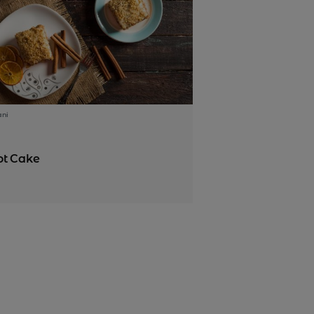
ani
ot Cake