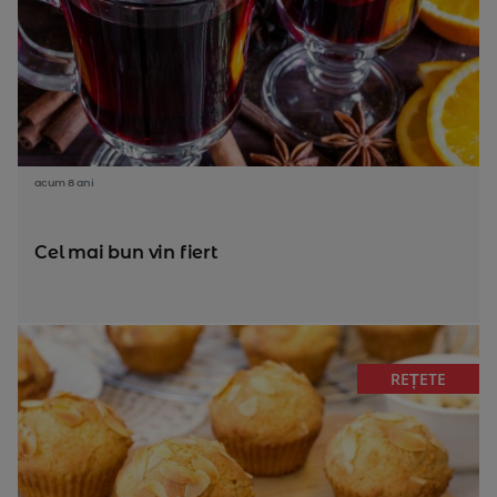
acum 8 ani
Cel mai bun vin fiert
REȚETE