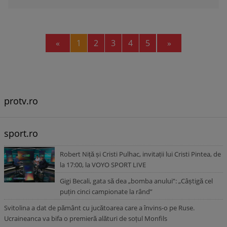
Previous
Next
«
1
2
3
4
5
»
protv.ro
sport.ro
Robert Niță și Cristi Pulhac, invitații lui Cristi Pintea, de
la 17:00, la VOYO SPORT LIVE
Gigi Becali, gata să dea „bomba anului”: „Câștigă cel
puțin cinci campionate la rând”
Svitolina a dat de pământ cu jucătoarea care a învins-o pe Ruse.
Ucraineanca va bifa o premieră alături de soțul Monfils