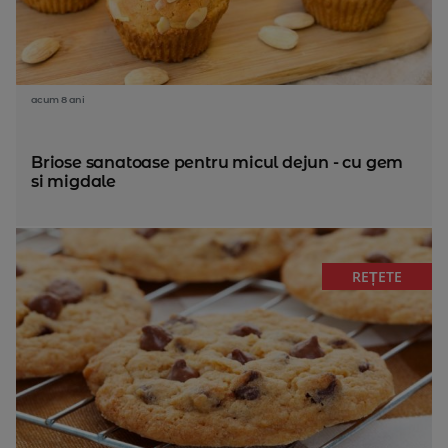
acum 8 ani
Briose sanatoase pentru micul dejun - cu gem
si migdale
REȚETE