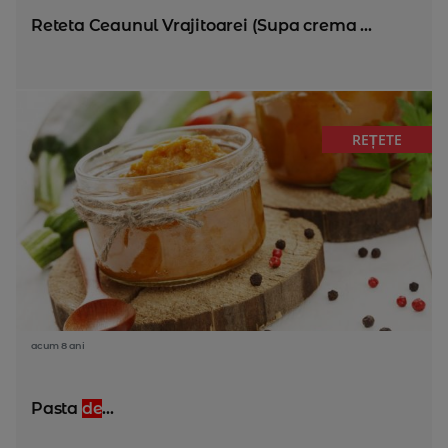
Reteta Ceaunul Vrajitoarei (Supa crema ...
REȚETE
acum 8 ani
Pasta
de
...