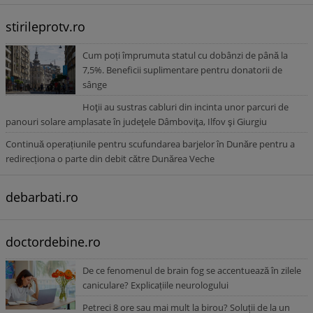
stirileprotv.ro
Cum poți împrumuta statul cu dobânzi de până la
7,5%. Beneficii suplimentare pentru donatorii de
sânge
Hoţii au sustras cabluri din incinta unor parcuri de
panouri solare amplasate în judeţele Dâmboviţa, Ilfov şi Giurgiu
Continuă operațiunile pentru scufundarea barjelor în Dunăre pentru a
redirecționa o parte din debit către Dunărea Veche
debarbati.ro
doctordebine.ro
De ce fenomenul de brain fog se accentuează în zilele
caniculare? Explicațiile neurologului
Petreci 8 ore sau mai mult la birou? Soluții de la un