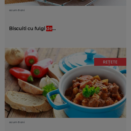
acum 8 ani
Biscuiti cu fulgi
de
...
REȚETE
acum 8 ani