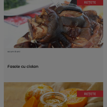
REȚETE
acum 8 ani
Fasole cu ciolan
REȚETE