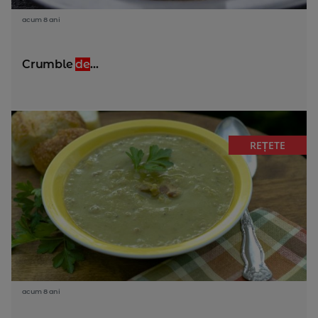
acum 8 ani
Crumble
de
...
REȚETE
acum 8 ani