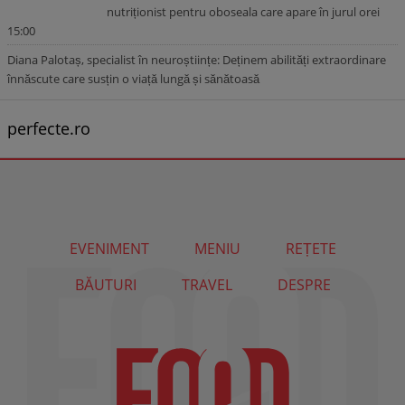
nutriționist pentru oboseala care apare în jurul orei
15:00
Diana Palotaș, specialist în neuroștiințe: Deținem abilități extraordinare
înnăscute care susțin o viață lungă și sănătoasă
perfecte.ro
EVENIMENT
MENIU
REȚETE
BĂUTURI
TRAVEL
DESPRE