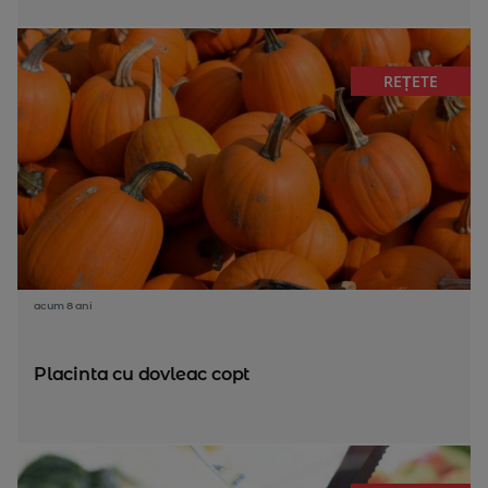
REȚETE
acum 8 ani
Placinta cu dovleac copt