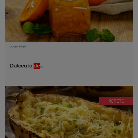
acum 8 ani
Dulceata
de
...
REȚETE