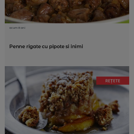
acum 8 ani
Penne rigate cu pipote si inimi
REȚETE