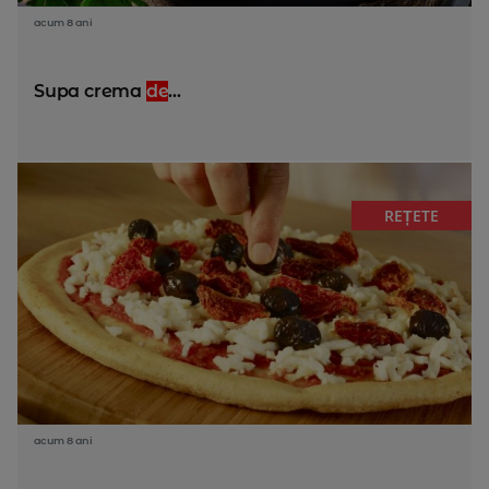
acum 8 ani
Supa crema
de
...
REȚETE
acum 8 ani