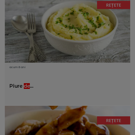
REȚETE
acum 8 ani
Piure
de
...
REȚETE