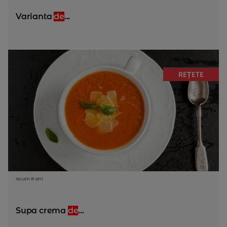
Varianta
de
...
REȚETE
acum 8 ani
Supa crema
de
...