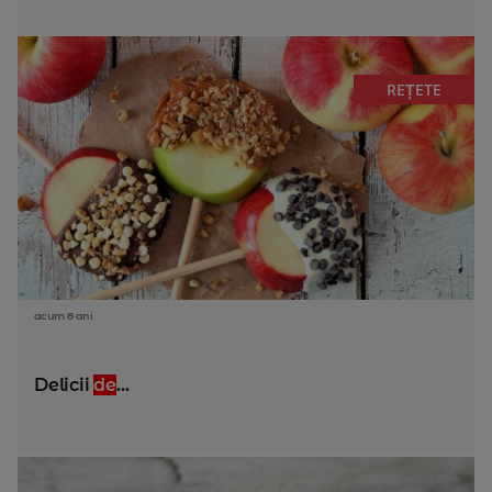
REȚETE
acum 8 ani
Delicii
de
...