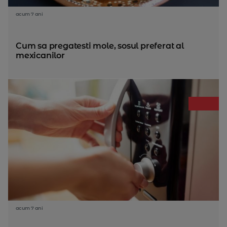
acum 7 ani
Cum sa pregatesti mole, sosul preferat al
mexicanilor
acum 7 ani