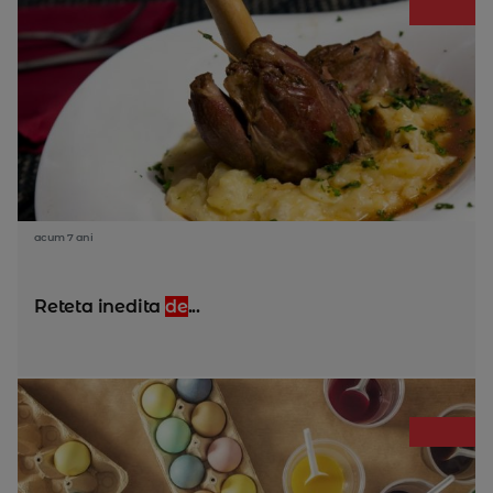
acum 7 ani
Reteta inedita
de
...