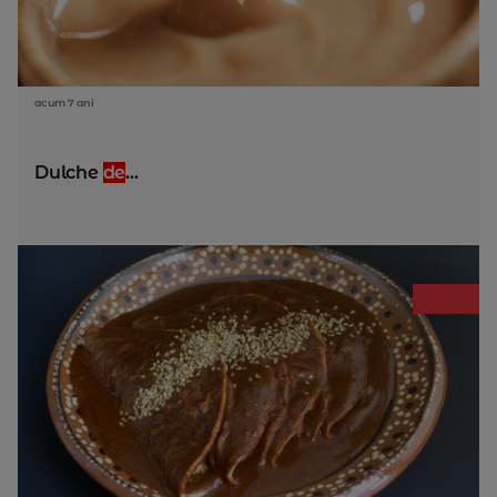
acum 7 ani
Dulche
de
...