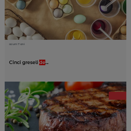
acum 7 ani
Cinci greseli
de
...