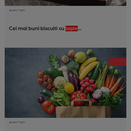
acum 7 ani
Cei mai buni biscuiti cu
lapte
...
acum 7 ani