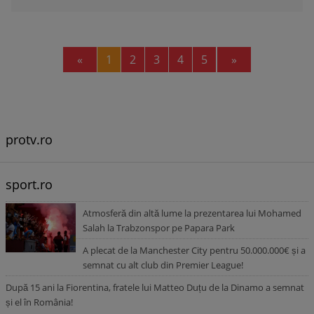
Previous
Next
«
1
2
3
4
5
»
protv.ro
sport.ro
Atmosferă din altă lume la prezentarea lui Mohamed
Salah la Trabzonspor pe Papara Park
A plecat de la Manchester City pentru 50.000.000€ și a
semnat cu alt club din Premier League!
După 15 ani la Fiorentina, fratele lui Matteo Duțu de la Dinamo a semnat
și el în România!