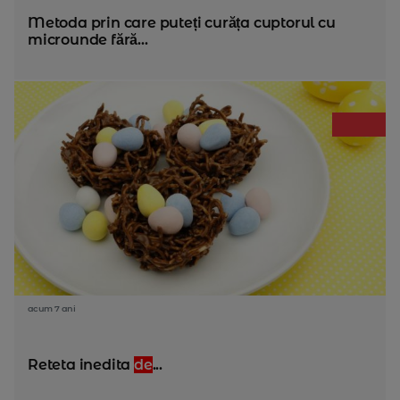
Metoda prin care puteți curăța cuptorul cu
microunde fără...
acum 7 ani
Reteta inedita
de
...