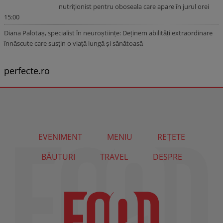
nutriționist pentru oboseala care apare în jurul orei
15:00
Diana Palotaș, specialist în neuroștiințe: Deținem abilități extraordinare
înnăscute care susțin o viață lungă și sănătoasă
perfecte.ro
EVENIMENT
MENIU
REȚETE
BĂUTURI
TRAVEL
DESPRE