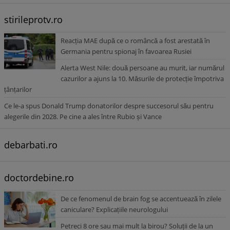
stirileprotv.ro
Reacția MAE după ce o româncă a fost arestată în
Germania pentru spionaj în favoarea Rusiei
Alerta West Nile: două persoane au murit, iar numărul
cazurilor a ajuns la 10. Măsurile de protecție împotriva
țânțarilor
Ce le-a spus Donald Trump donatorilor despre succesorul său pentru
alegerile din 2028. Pe cine a ales între Rubio și Vance
debarbati.ro
doctordebine.ro
De ce fenomenul de brain fog se accentuează în zilele
caniculare? Explicațiile neurologului
Petreci 8 ore sau mai mult la birou? Soluții de la un