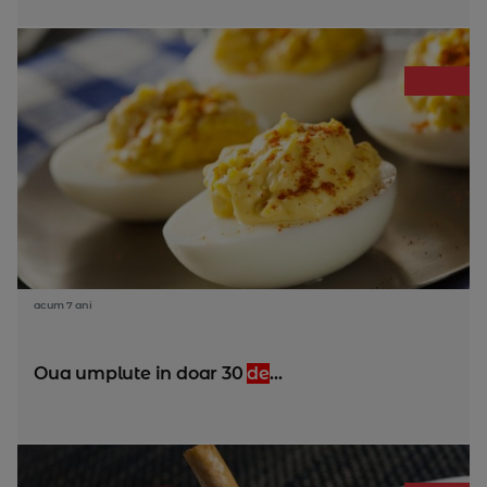
acum 7 ani
Oua umplute in doar 30
de
...