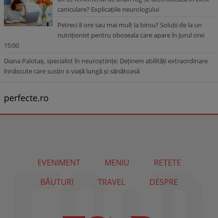
caniculare? Explicațiile neurologului
Petreci 8 ore sau mai mult la birou? Soluții de la un
nutriționist pentru oboseala care apare în jurul orei
15:00
Diana Palotaș, specialist în neuroștiințe: Deținem abilități extraordinare
înnăscute care susțin o viață lungă și sănătoasă
perfecte.ro
EVENIMENT
MENIU
REȚETE
BĂUTURI
TRAVEL
DESPRE