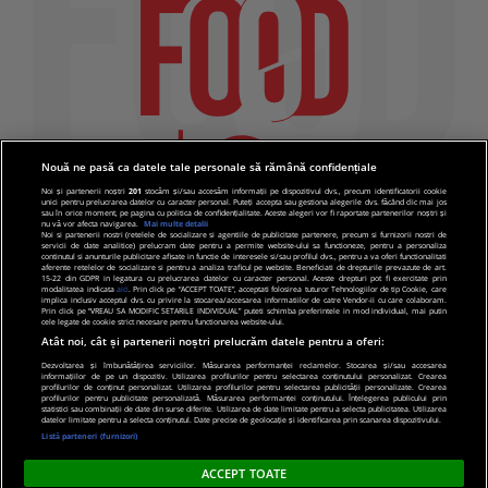
Nouă ne pasă ca datele tale personale să rămână confidențiale
Noi și partenerii noștri
201
stocăm și/sau accesăm informații pe dispozitivul dvs., precum identificatorii cookie
unici pentru prelucrarea datelor cu caracter personal. Puteți accepta sau gestiona alegerile dvs. făcând clic mai jos
sau în orice moment, pe pagina cu politica de confidențialitate. Aceste alegeri vor fi raportate partenerilor noștri și
nu vă vor afecta navigarea.
Mai multe detalii
Noi si partenerii nostri (retelele de socializare si agentiile de publicitate partenere, precum si furnizorii nostri de
servicii de date analitice) prelucram date pentru a permite website-ului sa functioneze, pentru a personaliza
continutul si anunturile publicitare afisate in functie de interesele si/sau profilul dvs., pentru a va oferi functionalitati
aferente retelelor de socializare si pentru a analiza traficul pe website. Beneficiati de drepturile prevazute de art.
15-22 din GDPR in legatura cu prelucrarea datelor cu caracter personal. Aceste drepturi pot fi exercitate prin
modalitatea indicata
aici
. Prin click pe “ACCEPT TOATE”, acceptati folosirea tuturor Tehnologiilor de tip Cookie, care
implica inclusiv acceptul dvs. cu privire la stocarea/accesarea informatiilor de catre Vendor-ii cu care colaboram.
Prin click pe “VREAU SA MODIFIC SETARILE INDIVIDUAL” puteti schimba preferintele in mod individual, mai putin
cele legate de cookie strict necesare pentru functionarea website-ului.
Atât noi, cât și partenerii noștri prelucrăm datele pentru a oferi:
Dezvoltarea și îmbunătățirea serviciilor. Măsurarea performanței reclamelor. Stocarea și/sau accesarea
informațiilor de pe un dispozitiv. Utilizarea profilurilor pentru selectarea conținutului personalizat. Crearea
© 2019 PRO TV S.R.L |
Politica de Cookie
|
Politica
profilurilor de conținut personalizat. Utilizarea profilurilor pentru selectarea publicității personalizate. Crearea
profilurilor pentru publicitate personalizată. Măsurarea performanței conținutului. Înțelegerea publicului prin
de confidentialitate
statistici sau combinații de date din surse diferite. Utilizarea de date limitate pentru a selecta publicitatea. Utilizarea
datelor limitate pentru a selecta conținutul. Date precise de geolocație și identificarea prin scanarea dispozitivului.
Listă parteneri (furnizori)
ACCEPT TOATE