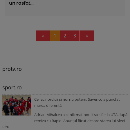
un rasfat...
Previous
Next
«
1
2
3
»
protv.ro
sport.ro
Ce fac nordicii și noi nu putem. Savenco a punctat
marea diferență
Adrian Mihalcea a confirmat noul transfer la UTA după
remiza cu Rapid! Anunțul făcut despre starea lui Alexi
Pitu