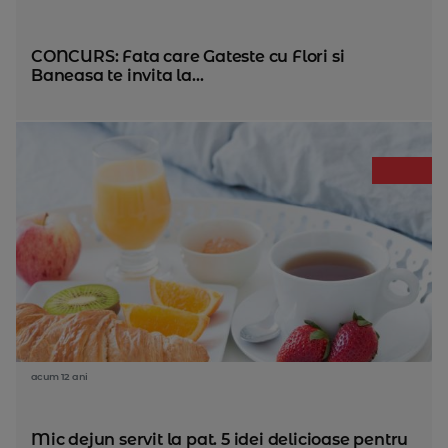
CONCURS: Fata care Gateste cu Flori si
Baneasa te invita la...
acum 12 ani
Mic dejun servit la pat. 5 idei delicioase pentru