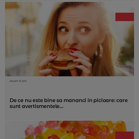
acum 11 ani
De ce nu este bine sa mananci in picioare: care
sunt avertismentele...