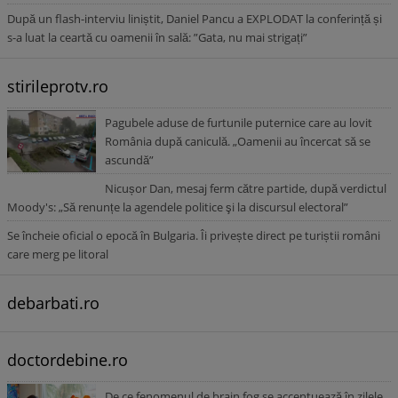
După un flash-interviu liniștit, Daniel Pancu a EXPLODAT la conferință și
s-a luat la ceartă cu oamenii în sală: ”Gata, nu mai strigați”
stirileprotv.ro
Pagubele aduse de furtunile puternice care au lovit
România după caniculă. „Oamenii au încercat să se
ascundă”
Nicușor Dan, mesaj ferm către partide, după verdictul
Moody's: „Să renunțe la agendele politice şi la discursul electoral”
Se încheie oficial o epocă în Bulgaria. Îi privește direct pe turiștii români
care merg pe litoral
debarbati.ro
doctordebine.ro
De ce fenomenul de brain fog se accentuează în zilele