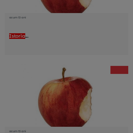
acum 13 ani
Istoria
...
acum 13 ani