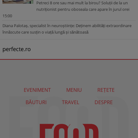
Petreci 8 ore sau mai mult la birou? Soluții de la un
nutriționist pentru oboseala care apare în jurul orei
15:00
Diana Palotaș, specialist în neuroștiințe: Deținem abilități extraordinare
înnăscute care susțin o viață lungă și sănătoasă
perfecte.ro
EVENIMENT
MENIU
REȚETE
BĂUTURI
TRAVEL
DESPRE