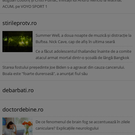
Bogdan Lobonț și Cristi Pulhac, invitații lui Andru Nenciu la Matinal,
ACUM, pe VOYO SPORT 1
stirileprotv.ro
Summer Well, a doua noapte de muzică și distracție la
Buftea. Nick Cave, cap de afiș în ultima seară
Ce a făcut adolescentul thailandez înainte de a comite
atacul armat mortal dintr-o școală de lângă Bangkok
Starea fostului președinte Joe Biden s-a agravat din cauza cancerului.
Boala este "foarte dureroasă", a anunțat fiul său
debarbati.ro
doctordebine.ro
De ce fenomenul de brain fog se accentuează în zilele
caniculare? Explicațiile neurologului