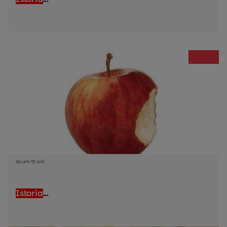
acum 13 ani
Istoria
...