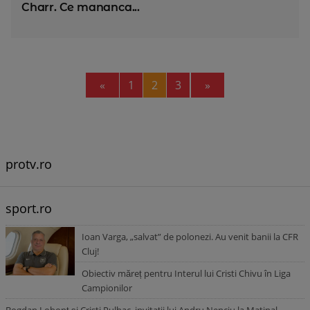
Charr. Ce mananca...
Previous
Next
«
1
2
3
»
protv.ro
sport.ro
Ioan Varga, „salvat” de polonezi. Au venit banii la CFR
Cluj!
Obiectiv măreț pentru Interul lui Cristi Chivu în Liga
Campionilor