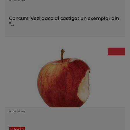
acum 13 ani
Concurs: Vezi daca ai castigat un exemplar din
“...
acum 13 ani
Istoria
...