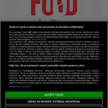
Nouă ne pasă ca datele tale personale să rămână confidențiale
Noi și partenerii noștri
201
stocăm și/sau accesăm informații pe dispozitivul dvs., precum identificatorii cookie
unici pentru prelucrarea datelor cu caracter personal. Puteți accepta sau gestiona alegerile dvs. făcând clic mai jos
sau în orice moment, pe pagina cu politica de confidențialitate. Aceste alegeri vor fi raportate partenerilor noștri și
nu vă vor afecta navigarea.
Mai multe detalii
Noi si partenerii nostri (retelele de socializare si agentiile de publicitate partenere, precum si furnizorii nostri de
servicii de date analitice) prelucram date pentru a permite website-ului sa functioneze, pentru a personaliza
continutul si anunturile publicitare afisate in functie de interesele si/sau profilul dvs., pentru a va oferi functionalitati
aferente retelelor de socializare si pentru a analiza traficul pe website. Beneficiati de drepturile prevazute de art.
15-22 din GDPR in legatura cu prelucrarea datelor cu caracter personal. Aceste drepturi pot fi exercitate prin
modalitatea indicata
aici
. Prin click pe “ACCEPT TOATE”, acceptati folosirea tuturor Tehnologiilor de tip Cookie, care
implica inclusiv acceptul dvs. cu privire la stocarea/accesarea informatiilor de catre Vendor-ii cu care colaboram.
Prin click pe “VREAU SA MODIFIC SETARILE INDIVIDUAL” puteti schimba preferintele in mod individual, mai putin
cele legate de cookie strict necesare pentru functionarea website-ului.
Atât noi, cât și partenerii noștri prelucrăm datele pentru a oferi:
Dezvoltarea și îmbunătățirea serviciilor. Măsurarea performanței reclamelor. Stocarea și/sau accesarea
informațiilor de pe un dispozitiv. Utilizarea profilurilor pentru selectarea conținutului personalizat. Crearea
© 2019 PRO TV S.R.L |
Politica de Cookie
|
Politica
profilurilor de conținut personalizat. Utilizarea profilurilor pentru selectarea publicității personalizate. Crearea
profilurilor pentru publicitate personalizată. Măsurarea performanței conținutului. Înțelegerea publicului prin
de confidentialitate
statistici sau combinații de date din surse diferite. Utilizarea de date limitate pentru a selecta publicitatea. Utilizarea
datelor limitate pentru a selecta conținutul. Date precise de geolocație și identificarea prin scanarea dispozitivului.
Listă parteneri (furnizori)
ACCEPT TOATE
VREAU SA MODIFIC SETARILE INDIVIDUAL