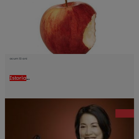
acum 13 ani
Istoria
...