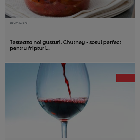
acum 13 ani
Testeaza noi gusturi. Chutney - sosul perfect
pentru fripturi...