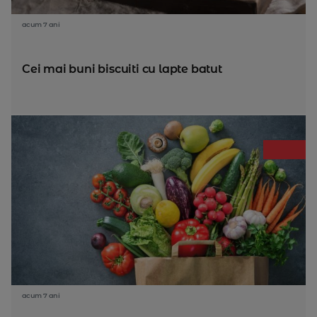
acum 7 ani
Cei mai buni biscuiti cu lapte batut
acum 7 ani