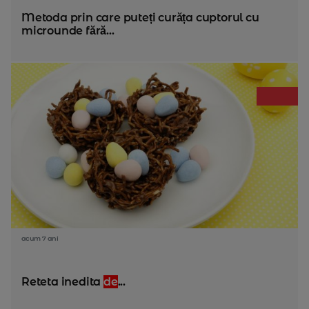
Metoda prin care puteți curăța cuptorul cu
microunde fără...
acum 7 ani
Reteta inedita
de
...