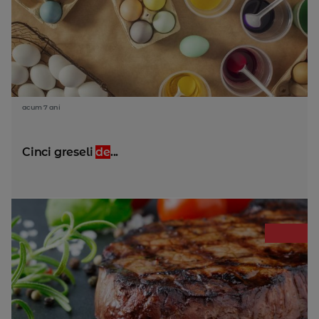
acum 7 ani
Cinci greseli
de
...