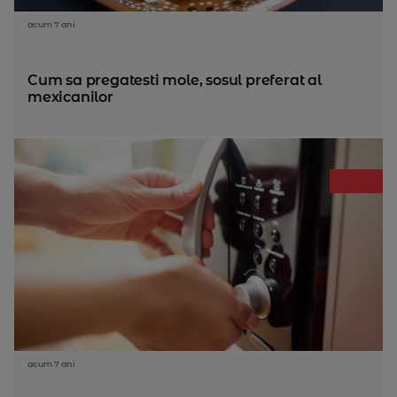
acum 7 ani
Cum sa pregatesti mole, sosul preferat al
mexicanilor
acum 7 ani