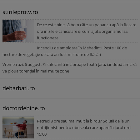
stirileprotv.ro
De ce este bine să bem câte un pahar cu apă la fiecare
oră în zilele caniculare și cum ajută organismul să
funcționeze
Incendiu de amploare în Mehedinți. Peste 100 de
hectare de vegetație uscată au fost mistuite de flăcări
Vremea azi, 6 august. Zi sufocantă în aproape toată țara, iar după-amiază
va ploua torențial în mai multe zone
debarbati.ro
doctordebine.ro
Petreci 8 ore sau mai mult la birou? Soluții de la un
nutriționist pentru oboseala care apare în jurul orei
15:00