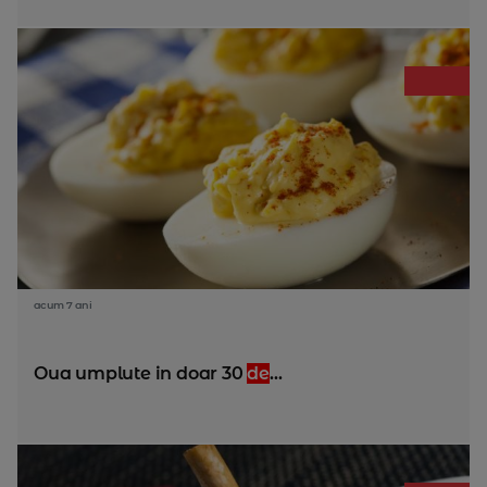
acum 7 ani
Oua umplute in doar 30
de
...