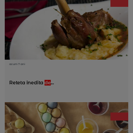
acum 7 ani
Reteta inedita
de
...