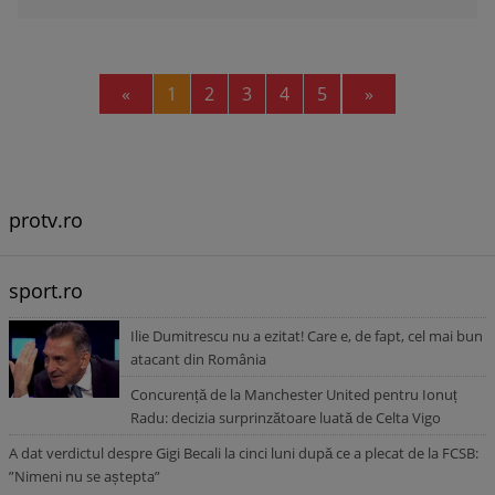
Previous
Next
«
1
2
3
4
5
»
protv.ro
sport.ro
Ilie Dumitrescu nu a ezitat! Care e, de fapt, cel mai bun
atacant din România
Concurență de la Manchester United pentru Ionuț
Radu: decizia surprinzătoare luată de Celta Vigo
A dat verdictul despre Gigi Becali la cinci luni după ce a plecat de la FCSB:
”Nimeni nu se aștepta”