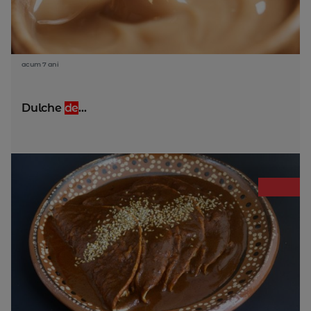
acum 7 ani
Dulche
de
...