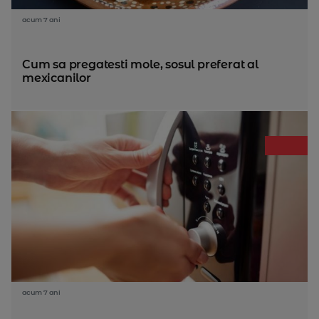
acum 7 ani
Cum sa pregatesti mole, sosul preferat al
mexicanilor
acum 7 ani