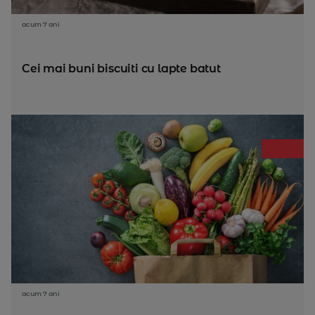
acum 7 ani
Cei mai buni biscuiti cu lapte batut
acum 7 ani