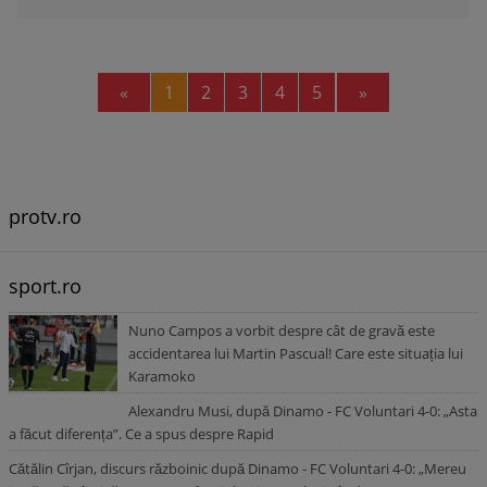
Previous
Next
«
1
2
3
4
5
»
protv.ro
sport.ro
Nuno Campos a vorbit despre cât de gravă este
accidentarea lui Martin Pascual! Care este situația lui
Karamoko
Alexandru Musi, după Dinamo - FC Voluntari 4-0: „Asta
a făcut diferența”. Ce a spus despre Rapid
Cătălin Cîrjan, discurs războinic după Dinamo - FC Voluntari 4-0: „Mereu