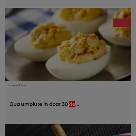
acum 7 ani
Oua umplute in doar 30
de
...