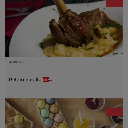
acum 7 ani
Reteta inedita
de
...