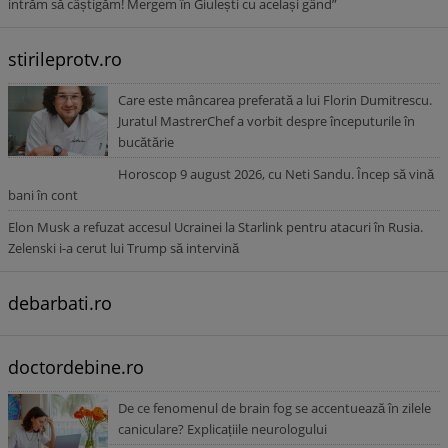
intrăm să câștigăm! Mergem în Giulești cu același gând”
stirileprotv.ro
Care este mâncarea preferată a lui Florin Dumitrescu.
Juratul MastrerChef a vorbit despre începuturile în
bucătărie
Horoscop 9 august 2026, cu Neti Sandu. Încep să vină
bani în cont
Elon Musk a refuzat accesul Ucrainei la Starlink pentru atacuri în Rusia.
Zelenski i-a cerut lui Trump să intervină
debarbati.ro
doctordebine.ro
De ce fenomenul de brain fog se accentuează în zilele
caniculare? Explicațiile neurologului