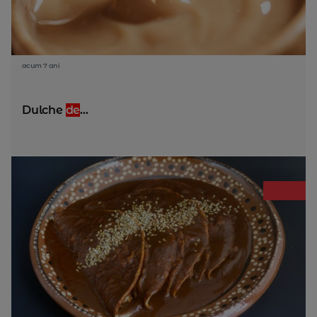
acum 7 ani
Dulche
de
...