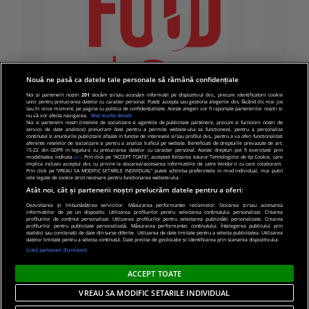
Nouă ne pasă ca datele tale personale să rămână confidențiale
Noi și partenerii noștri
201
stocăm și/sau accesăm informații pe dispozitivul dvs., precum identificatorii cookie
unici pentru prelucrarea datelor cu caracter personal. Puteți accepta sau gestiona alegerile dvs. făcând clic mai jos
sau în orice moment, pe pagina cu politica de confidențialitate. Aceste alegeri vor fi raportate partenerilor noștri și
nu vă vor afecta navigarea.
Mai multe detalii
Noi si partenerii nostri (retelele de socializare si agentiile de publicitate partenere, precum si furnizorii nostri de
servicii de date analitice) prelucram date pentru a permite website-ului sa functioneze, pentru a personaliza
continutul si anunturile publicitare afisate in functie de interesele si/sau profilul dvs., pentru a va oferi functionalitati
aferente retelelor de socializare si pentru a analiza traficul pe website. Beneficiati de drepturile prevazute de art.
15-22 din GDPR in legatura cu prelucrarea datelor cu caracter personal. Aceste drepturi pot fi exercitate prin
modalitatea indicata
aici
. Prin click pe “ACCEPT TOATE”, acceptati folosirea tuturor Tehnologiilor de tip Cookie, care
implica inclusiv acceptul dvs. cu privire la stocarea/accesarea informatiilor de catre Vendor-ii cu care colaboram.
Prin click pe “VREAU SA MODIFIC SETARILE INDIVIDUAL” puteti schimba preferintele in mod individual, mai putin
cele legate de cookie strict necesare pentru functionarea website-ului.
Atât noi, cât și partenerii noștri prelucrăm datele pentru a oferi:
Dezvoltarea și îmbunătățirea serviciilor. Măsurarea performanței reclamelor. Stocarea și/sau accesarea
informațiilor de pe un dispozitiv. Utilizarea profilurilor pentru selectarea conținutului personalizat. Crearea
© 2019 PRO TV S.R.L |
Politica de Cookie
|
Politica
profilurilor de conținut personalizat. Utilizarea profilurilor pentru selectarea publicității personalizate. Crearea
profilurilor pentru publicitate personalizată. Măsurarea performanței conținutului. Înțelegerea publicului prin
de confidentialitate
statistici sau combinații de date din surse diferite. Utilizarea de date limitate pentru a selecta publicitatea. Utilizarea
datelor limitate pentru a selecta conținutul. Date precise de geolocație și identificarea prin scanarea dispozitivului.
Listă parteneri (furnizori)
ACCEPT TOATE
VREAU SA MODIFIC SETARILE INDIVIDUAL