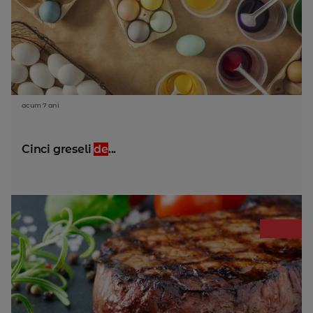
acum 7 ani
Cinci greseli
de
...