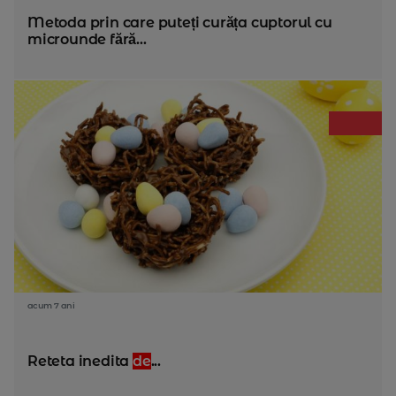
Metoda prin care puteți curăța cuptorul cu
microunde fără...
acum 7 ani
Reteta inedita
de
...