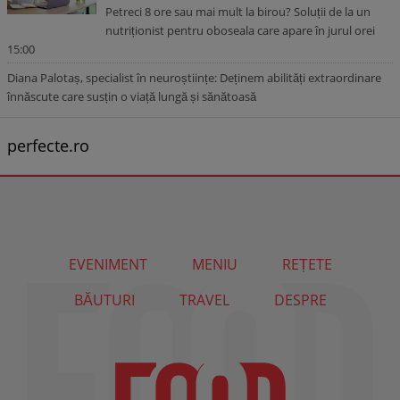
Petreci 8 ore sau mai mult la birou? Soluții de la un
nutriționist pentru oboseala care apare în jurul orei
15:00
Diana Palotaș, specialist în neuroștiințe: Deținem abilități extraordinare
înnăscute care susțin o viață lungă și sănătoasă
perfecte.ro
EVENIMENT
MENIU
REȚETE
BĂUTURI
TRAVEL
DESPRE