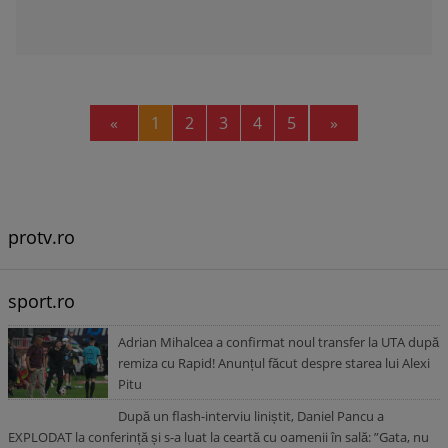
Previous
Next
«
1
2
3
4
5
»
protv.ro
sport.ro
Adrian Mihalcea a confirmat noul transfer la UTA după
remiza cu Rapid! Anunțul făcut despre starea lui Alexi
Pitu
După un flash-interviu liniștit, Daniel Pancu a
EXPLODAT la conferință și s-a luat la ceartă cu oamenii în sală: ”Gata, nu