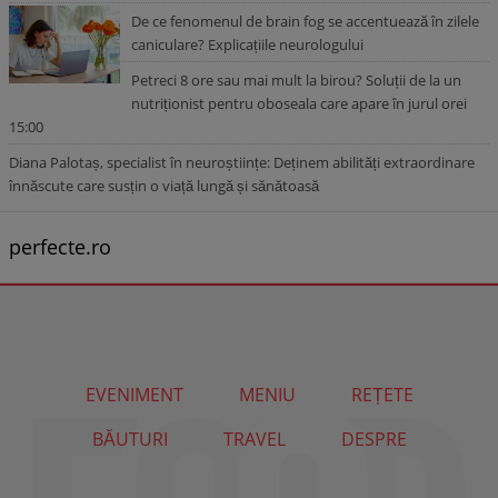
De ce fenomenul de brain fog se accentuează în zilele
caniculare? Explicațiile neurologului
Petreci 8 ore sau mai mult la birou? Soluții de la un
nutriționist pentru oboseala care apare în jurul orei
15:00
Diana Palotaș, specialist în neuroștiințe: Deținem abilități extraordinare
înnăscute care susțin o viață lungă și sănătoasă
perfecte.ro
EVENIMENT
MENIU
REȚETE
BĂUTURI
TRAVEL
DESPRE