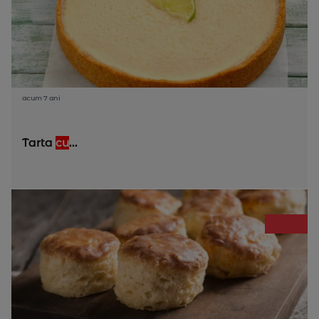
acum 7 ani
Tarta
cu
...