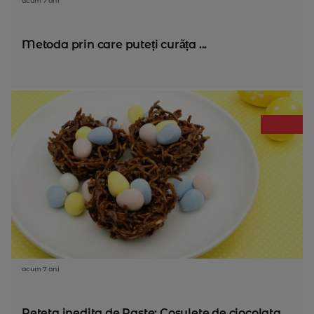
acum 7 ani
Metoda prin care puteți curăța ...
acum 7 ani
Reteta inedita de Paste: Cosulete de ciocolata