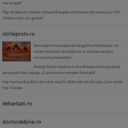
mai strigați”
Filip Stojilkovic, reacție tranșantă după controversa din meciul cu UTA:
”Arbitrul știe că a greșit!”
stirileprotv.ro
Descoperire senzațională lângă Piramida Roșie: Un
sistem hidraulic de 4.500 ani ar conține secretul
construirii piramidelor
Reacția Rusiei după ce o dronă explozivă a paralizat
aeroportul din Leipzig: „O provocare complet fabricată”
Cea mai bună țară în care să te muți în 2026 este din Europa. Cum arată
top 10 state
debarbati.ro
doctordebine.ro