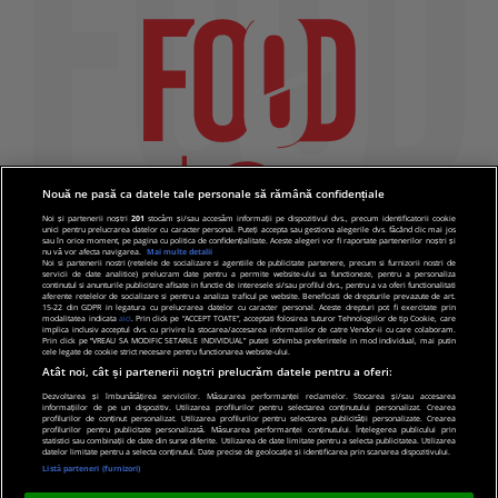
Nouă ne pasă ca datele tale personale să rămână confidențiale
Noi și partenerii noștri
201
stocăm și/sau accesăm informații pe dispozitivul dvs., precum identificatorii cookie
unici pentru prelucrarea datelor cu caracter personal. Puteți accepta sau gestiona alegerile dvs. făcând clic mai jos
sau în orice moment, pe pagina cu politica de confidențialitate. Aceste alegeri vor fi raportate partenerilor noștri și
nu vă vor afecta navigarea.
Mai multe detalii
Noi si partenerii nostri (retelele de socializare si agentiile de publicitate partenere, precum si furnizorii nostri de
servicii de date analitice) prelucram date pentru a permite website-ului sa functioneze, pentru a personaliza
continutul si anunturile publicitare afisate in functie de interesele si/sau profilul dvs., pentru a va oferi functionalitati
aferente retelelor de socializare si pentru a analiza traficul pe website. Beneficiati de drepturile prevazute de art.
15-22 din GDPR in legatura cu prelucrarea datelor cu caracter personal. Aceste drepturi pot fi exercitate prin
modalitatea indicata
aici
. Prin click pe “ACCEPT TOATE”, acceptati folosirea tuturor Tehnologiilor de tip Cookie, care
implica inclusiv acceptul dvs. cu privire la stocarea/accesarea informatiilor de catre Vendor-ii cu care colaboram.
Prin click pe “VREAU SA MODIFIC SETARILE INDIVIDUAL” puteti schimba preferintele in mod individual, mai putin
cele legate de cookie strict necesare pentru functionarea website-ului.
Atât noi, cât și partenerii noștri prelucrăm datele pentru a oferi:
Dezvoltarea și îmbunătățirea serviciilor. Măsurarea performanței reclamelor. Stocarea și/sau accesarea
informațiilor de pe un dispozitiv. Utilizarea profilurilor pentru selectarea conținutului personalizat. Crearea
© 2019 PRO TV S.R.L |
Politica de Cookie
|
Politica
profilurilor de conținut personalizat. Utilizarea profilurilor pentru selectarea publicității personalizate. Crearea
profilurilor pentru publicitate personalizată. Măsurarea performanței conținutului. Înțelegerea publicului prin
de confidentialitate
statistici sau combinații de date din surse diferite. Utilizarea de date limitate pentru a selecta publicitatea. Utilizarea
datelor limitate pentru a selecta conținutul. Date precise de geolocație și identificarea prin scanarea dispozitivului.
Listă parteneri (furnizori)