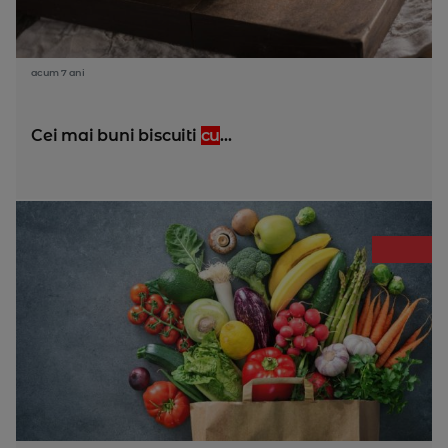
acum 7 ani
Cei mai buni biscuiti
cu
...