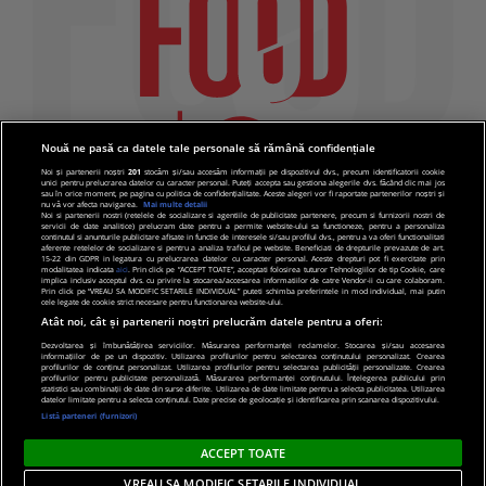
Nouă ne pasă ca datele tale personale să rămână confidențiale
Noi și partenerii noștri
201
stocăm și/sau accesăm informații pe dispozitivul dvs., precum identificatorii cookie
unici pentru prelucrarea datelor cu caracter personal. Puteți accepta sau gestiona alegerile dvs. făcând clic mai jos
sau în orice moment, pe pagina cu politica de confidențialitate. Aceste alegeri vor fi raportate partenerilor noștri și
nu vă vor afecta navigarea.
Mai multe detalii
Noi si partenerii nostri (retelele de socializare si agentiile de publicitate partenere, precum si furnizorii nostri de
servicii de date analitice) prelucram date pentru a permite website-ului sa functioneze, pentru a personaliza
continutul si anunturile publicitare afisate in functie de interesele si/sau profilul dvs., pentru a va oferi functionalitati
aferente retelelor de socializare si pentru a analiza traficul pe website. Beneficiati de drepturile prevazute de art.
15-22 din GDPR in legatura cu prelucrarea datelor cu caracter personal. Aceste drepturi pot fi exercitate prin
modalitatea indicata
aici
. Prin click pe “ACCEPT TOATE”, acceptati folosirea tuturor Tehnologiilor de tip Cookie, care
implica inclusiv acceptul dvs. cu privire la stocarea/accesarea informatiilor de catre Vendor-ii cu care colaboram.
Prin click pe “VREAU SA MODIFIC SETARILE INDIVIDUAL” puteti schimba preferintele in mod individual, mai putin
cele legate de cookie strict necesare pentru functionarea website-ului.
Atât noi, cât și partenerii noștri prelucrăm datele pentru a oferi:
Dezvoltarea și îmbunătățirea serviciilor. Măsurarea performanței reclamelor. Stocarea și/sau accesarea
informațiilor de pe un dispozitiv. Utilizarea profilurilor pentru selectarea conținutului personalizat. Crearea
© 2019 PRO TV S.R.L |
Politica de Cookie
|
Politica
profilurilor de conținut personalizat. Utilizarea profilurilor pentru selectarea publicității personalizate. Crearea
profilurilor pentru publicitate personalizată. Măsurarea performanței conținutului. Înțelegerea publicului prin
de confidentialitate
statistici sau combinații de date din surse diferite. Utilizarea de date limitate pentru a selecta publicitatea. Utilizarea
datelor limitate pentru a selecta conținutul. Date precise de geolocație și identificarea prin scanarea dispozitivului.
Listă parteneri (furnizori)
ACCEPT TOATE
VREAU SA MODIFIC SETARILE INDIVIDUAL