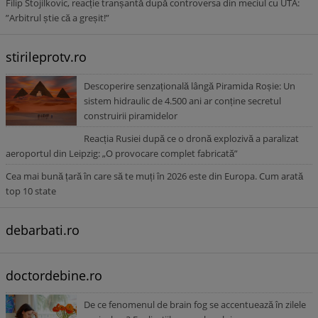
Filip Stojilkovic, reacție tranșantă după controversa din meciul cu UTA:
”Arbitrul știe că a greșit!”
stirileprotv.ro
Descoperire senzațională lângă Piramida Roșie: Un
sistem hidraulic de 4.500 ani ar conține secretul
construirii piramidelor
Reacția Rusiei după ce o dronă explozivă a paralizat
aeroportul din Leipzig: „O provocare complet fabricată”
Cea mai bună țară în care să te muți în 2026 este din Europa. Cum arată
top 10 state
debarbati.ro
doctordebine.ro
De ce fenomenul de brain fog se accentuează în zilele