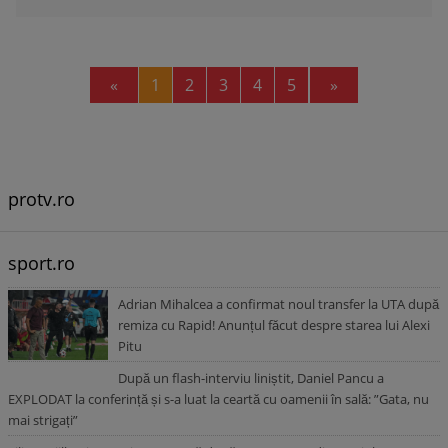
Previous
Next
«
1
2
3
4
5
»
protv.ro
sport.ro
Adrian Mihalcea a confirmat noul transfer la UTA după
remiza cu Rapid! Anunțul făcut despre starea lui Alexi
Pitu
După un flash-interviu liniștit, Daniel Pancu a
EXPLODAT la conferință și s-a luat la ceartă cu oamenii în sală: ”Gata, nu
mai strigați”