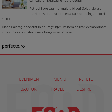
caniculare? Explicațiile neurologului
Petreci 8 ore sau mai mult la birou? Soluții de la un
nutriționist pentru oboseala care apare în jurul orei
15:00
Diana Palotaș, specialist în neuroștiințe: Deținem abilități extraordinare
înnăscute care susțin o viață lungă și sănătoasă
perfecte.ro
EVENIMENT
MENIU
REȚETE
BĂUTURI
TRAVEL
DESPRE