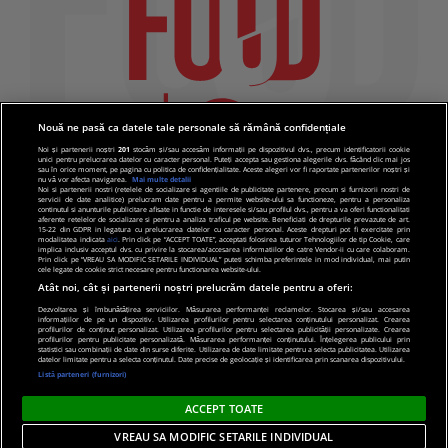
Nouă ne pasă ca datele tale personale să rămână confidențiale
Noi și partenerii noștri
201
stocăm și/sau accesăm informații pe dispozitivul dvs., precum identificatorii cookie
unici pentru prelucrarea datelor cu caracter personal. Puteți accepta sau gestiona alegerile dvs. făcând clic mai jos
sau în orice moment, pe pagina cu politica de confidențialitate. Aceste alegeri vor fi raportate partenerilor noștri și
nu vă vor afecta navigarea.
Mai multe detalii
Noi si partenerii nostri (retelele de socializare si agentiile de publicitate partenere, precum si furnizorii nostri de
servicii de date analitice) prelucram date pentru a permite website-ului sa functioneze, pentru a personaliza
continutul si anunturile publicitare afisate in functie de interesele si/sau profilul dvs., pentru a va oferi functionalitati
aferente retelelor de socializare si pentru a analiza traficul pe website. Beneficiati de drepturile prevazute de art.
15-22 din GDPR in legatura cu prelucrarea datelor cu caracter personal. Aceste drepturi pot fi exercitate prin
modalitatea indicata
aici
. Prin click pe “ACCEPT TOATE”, acceptati folosirea tuturor Tehnologiilor de tip Cookie, care
implica inclusiv acceptul dvs. cu privire la stocarea/accesarea informatiilor de catre Vendor-ii cu care colaboram.
Prin click pe “VREAU SA MODIFIC SETARILE INDIVIDUAL” puteti schimba preferintele in mod individual, mai putin
cele legate de cookie strict necesare pentru functionarea website-ului.
Atât noi, cât și partenerii noștri prelucrăm datele pentru a oferi:
Dezvoltarea și îmbunătățirea serviciilor. Măsurarea performanței reclamelor. Stocarea și/sau accesarea
informațiilor de pe un dispozitiv. Utilizarea profilurilor pentru selectarea conținutului personalizat. Crearea
© 2019 PRO TV S.R.L |
Politica de Cookie
|
Politica
profilurilor de conținut personalizat. Utilizarea profilurilor pentru selectarea publicității personalizate. Crearea
profilurilor pentru publicitate personalizată. Măsurarea performanței conținutului. Înțelegerea publicului prin
de confidentialitate
statistici sau combinații de date din surse diferite. Utilizarea de date limitate pentru a selecta publicitatea. Utilizarea
datelor limitate pentru a selecta conținutul. Date precise de geolocație și identificarea prin scanarea dispozitivului.
Listă parteneri (furnizori)
ACCEPT TOATE
VREAU SA MODIFIC SETARILE INDIVIDUAL