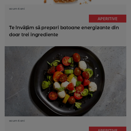
acum 6 ani
APERITIVE
Te învățăm să prepari batoane energizante din
doar trei ingrediente
acum 6 ani
APERITIVE