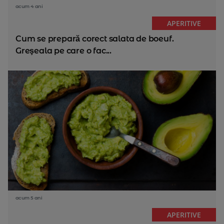
acum 4 ani
APERITIVE
Cum se prepară corect salata de boeuf.
Greşeala pe care o fac...
acum 5 ani
APERITIVE