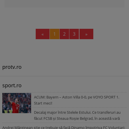
Previous
Next
«
1
2
3
»
protv.ro
sport.ro
ACUM: Bayern – Aston Villa 0-0, pe VOYO SPORT 1.
Start meci!
Decalaj major între Stelele Estului. Ce transferuri au
făcut FCSB și Steaua Roșie Belgrad, în această vară
Andrei Mărginean știe ce trebuie să facă Dinamo împotriva FC Voluntari: