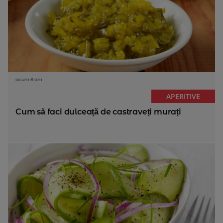
acum 6 ani
APERITIVE
Cum să faci dulceață de castraveți murați