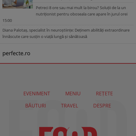
Petreci 8 ore sau mai mult la birou? Soluții de la un
nutriționist pentru oboseala care apare în jurul orei
15:00
Diana Palotaș, specialist în neuroștiințe: Deținem abilități extraordinare
înnăscute care susțin o viață lungă și sănătoasă
perfecte.ro
EVENIMENT
MENIU
REȚETE
BĂUTURI
TRAVEL
DESPRE